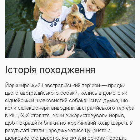
Історія походження
Йоркширський і австралійський тер'єри — предки
цього австралійського собаки, колись відомого як
сіднейський шовковистий собака. Існує думка, що
коли селекціонери виводили австралійського тер'єра
в кінці ХІХ століття, вони використовували йорків,
щоб покращити блакитно-коричневий колір шерсті. У
результаті стали народжуватися цуценята з
шовковистою шерстю, які склали основу породи,