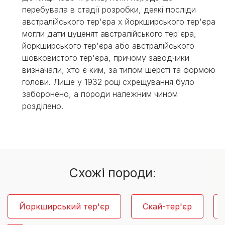
перебувала в стадії розробки, деякі посліди
австралійського тер'єра х йоркширського тер'єра
могли дати цуценят австралійського тер'єра,
йоркширського тер'єра або австралійського
шовковистого тер'єра, причому заводчики
визначали, хто є ким, за типом шерсті та формою
голови. Лише у 1932 році схрещування було
заборонено, а породи належним чином
розділено.
Схожі породи:
Йоркширський тер'єр
Скай-тер'єр