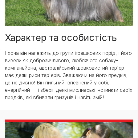
Характер та особистість
І хоча він належить до групи іграшкових порід, і його
вивели як доброзичливого, люблячого собаку-
компаньйона, австралійський шовковистий тер'єр
має деякі риси тер'єрів. Зважаючи на його предків,
це не дивно! Він пильний, впевнений у собі,
енергійний — і зберіг деякі мисливські інстинкти своїх
предків, які вбивали гризунів і навіть змій!