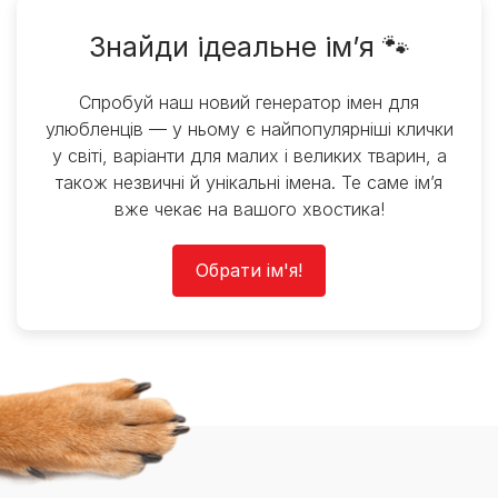
Знайди ідеальне ім’я 🐾
Спробуй наш новий генератор імен для
улюбленців — у ньому є найпопулярніші клички
у світі, варіанти для малих і великих тварин, а
також незвичні й унікальні імена. Те саме ім’я
вже чекає на вашого хвостика!
Обрати ім'я!