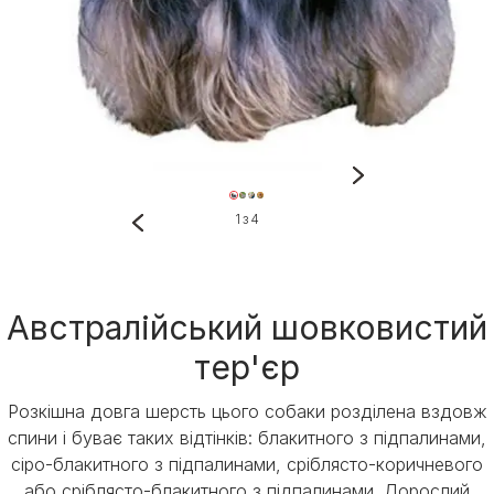
1 з 4
Австралійський шовковистий
тер'єр
Розкішна довга шерсть цього собаки розділена вздовж
спини і буває таких відтінків: блакитного з підпалинами,
сіро-блакитного з підпалинами, сріблясто-коричневого
або сріблясто-блакитного з підпалинами. Дорослий