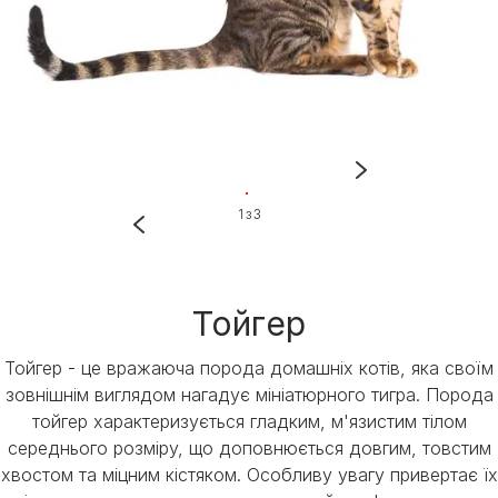
1 з 3
Тойгер
Тойгер - це вражаюча порода домашніх котів, яка своїм
зовнішнім виглядом нагадує мініатюрного тигра. Порода
тойгер характеризується гладким, м'язистим тілом
середнього розміру, що доповнюється довгим, товстим
хвостом та міцним кістяком. Особливу увагу привертає їх