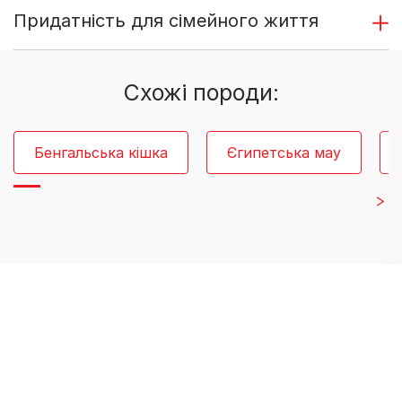
Придатність для сімейного життя
Схожі породи:
Бенгальська кішка
Єгипетська мау