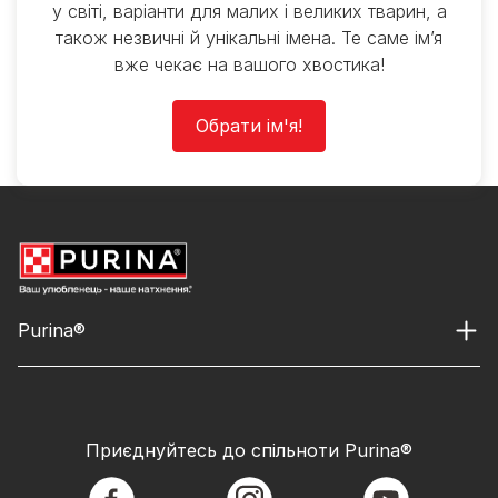
у світі, варіанти для малих і великих тварин, а
також незвичні й унікальні імена. Те саме ім’я
вже чекає на вашого хвостика!
Обрати ім'я!
Purina®
Приєднуйтесь до спільноти Purina®