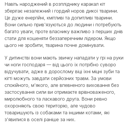
Навіть народжений в розпліднику каракал кіт
зберігає незалежний і гордий норов дикої тварини.
Це дуже енергійні, кмітливі та допитливі тварини.
Вони сильно прив'язуються до людини і потребують
багато уваги, проте власнику важливо з перших днів
стати для кошеняти беззаперечним лідером. Якщо
цього не зробити, тварина почне домінувати.
У дитинстві вони мають звичку нападати у грі на руки
чи ноги господаря — від цього їх потрібно суворо
відучувати, адже в дорослому віці їхні міцні зуби та
кігті можуть завдати серйозних травм. За умови
спокійного, м'якого, але впевненого виховання без
застосування сили ви отримаєте врівноваженого,
миролюбного та ласкавого друга. Вони ревно
охороняють свою територію, але чудово
товаришують із собаками та іншими котами, які
з'явилися в оселі раніше за них.