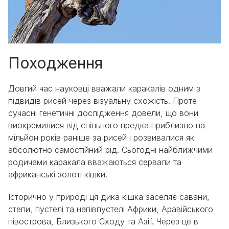
Походження
Довгий час науковці вважали каракалів одним з
підвидів рисей через візуальну схожість. Проте
сучасні генетичні дослідження довели, що вони
виокремилися від спільного предка приблизно на
мільйон років раніше за рисей і розвивалися як
абсолютно самостійний рід. Сьогодні найближчими
родичами каракала вважаються сервали та
африканські золоті кішки.
Історично у природі ця дика кішка заселяє савани,
степи, пустелі та напівпустелі Африки, Аравійського
півострова, Близького Сходу та Азії. Через це в