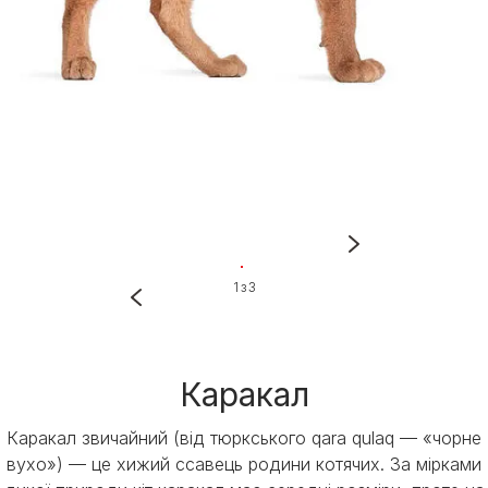
1 з 3
Каракал
Каракал звичайний (від тюркського qara qulaq — «чорне
вухо») — це хижий ссавець родини котячих. За мірками