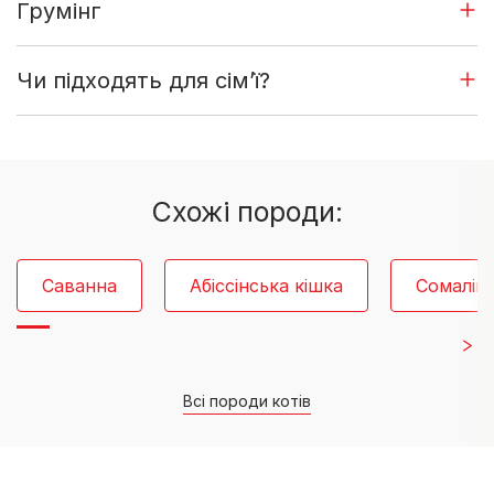
Грумінг
Чи підходять для сімʼї?
Схожі породи:
Саванна
Абіссінська кішка
Сомалійс
Всі породи котів