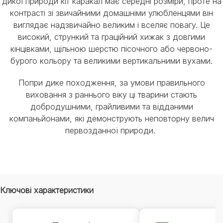
дикої природи кіт каракал має середні розміри, проте на
контрасті зі звичайними домашніми улюбленцями він
виглядає надзвичайно великим і вселяє повагу. Це
високий, стрункий та граційний хижак з довгими
кінцівками, щільною шерстю пісочного або червоно-
бурого кольору та великими вертикальними вухами.
Попри дике походження, за умови правильного
виховання з раннього віку ці тварини стають
добродушними, грайливими та відданими
компаньйонами, які демонструють неповторну велич
первозданної природи.
Ключові характеристики