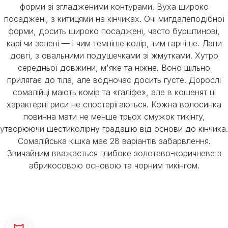
форми зі згладженими контурами. Вуха широко
посаджені, з китицями на кінчиках. Очі мигдалеподібної
форми, досить широко посаджені, часто бурштинові,
карі чи зелені — і чим темніше колір, тим гарніше. Лапи
довгі, з овальними подушечками зі жмутками. Хутро
середньої довжини, м'яке та ніжне. Воно щільно
прилягає до тіла, але водночас досить густе. Дорослі
сомалійці мають комір та «галіфе», але в кошенят ці
характерні риси не спостерігаються. Кожна волосинка
повинна мати не менше трьох смужок тикінгу,
утворюючи шестиколірну градацію від основи до кінчика.
Сомалійська кішка має 28 варіантів забарвлення.
Звичайним вважається глибоке золотаво-коричневе з
абрикосовою основою та чорним тикінгом.