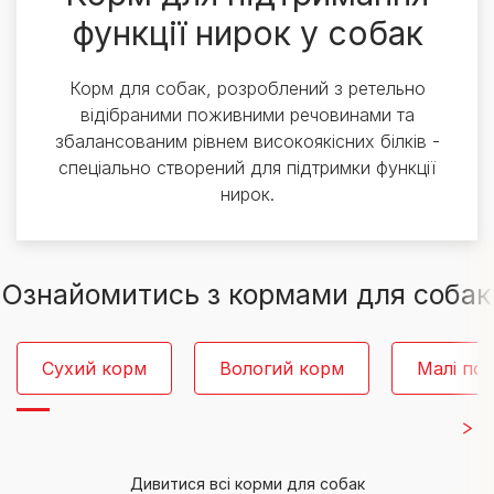
функції нирок у собак
Корм для собак, розроблений з ретельно
відібраними поживними речовинами та
збалансованим рівнем високоякісних білків -
спеціально створений для підтримки функції
нирок.
Ознайомитись з кормами для собак
Сухий корм
Вологий корм
Малі по
Дивитися всі корми для собак