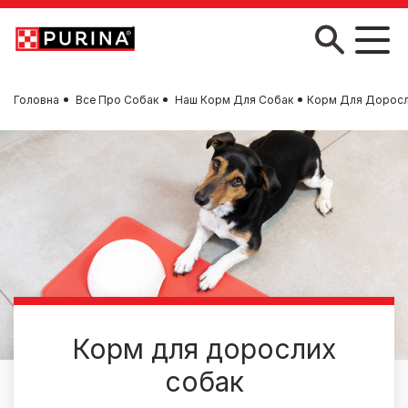
Skip to main content
Головна
Все Про Собак
Наш Корм Для Собак
Корм Для Доросл
Корм для дорослих
собак