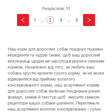
Результатів: 51
Pagination
First page
Current page
Page
Last page
1
…
2
3
…
5
Наш корм для дорослих собак поєднує поживні
інгредієнти та чудові смаки, щоб ваш дорослий
вихованець щодня міг насолоджуватися смачним
кормом. Незалежно від того, чи любить ваш
собака хрусткі крокети сухого корму, чи не може
відмовитися від прийому вологого
консервованого корму, наш асортимент кормів
для дорослих собак включає поєднання різних
формул, смаків й текстур щоб змусити смакові
рецептори вашої собаки шаленіти. Перегляньте
наш асортимент вологих консервованих і сухих