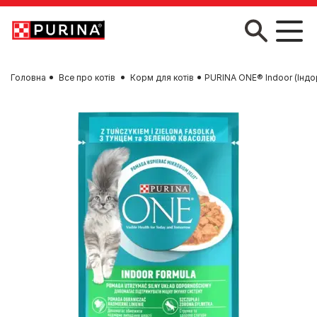
Skip to main content
Головна
Все про котів
Корм для котів
PURINA ONE® Indoor (Індо