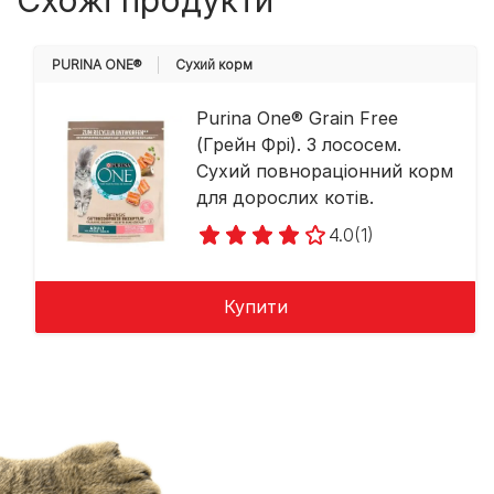
Схожі продукти
PURINA ONE®
Cухий корм
Purina One® Grain Free
(Грейн Фрі). З лососем.
Сухий повнораціонний корм
для дорослих котів.
4.0
(1)
Купити