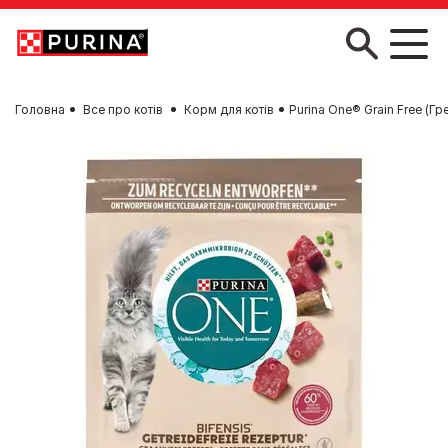
Skip to main content
Головна
Все про котів
Корм для котів
Purina One® Grain Free (Г