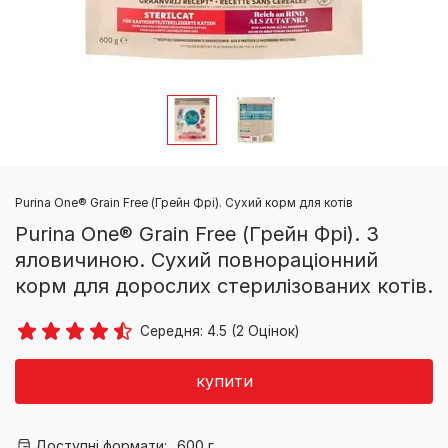
Purina One® Grain Free (Грейн Фрі). Сухий корм для котів
Purina One® Grain Free (Грейн Фрі). З
яловичиною. Сухий повнораціонний
корм для дорослих стерилізованих котів.
Середня:
4.5
(
2
Оцінок)
купити
Доступні формати:
600 г