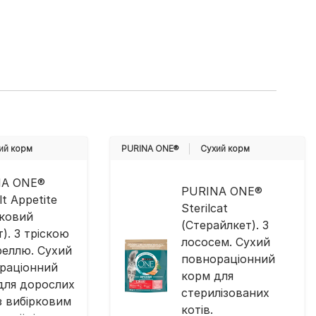
ий корм
PURINA ONE®
Cухий корм
NA ONE®
PURINA ONE®
ult Appetite
Sterilcat
рковий
(Стерайлкет). З
). З тріскою
лососем. Сухий
реллю. Сухий
повнораціонний
раціонний
корм для
для дорослих
стерилізованих
 з вибірковим
котів​​​.