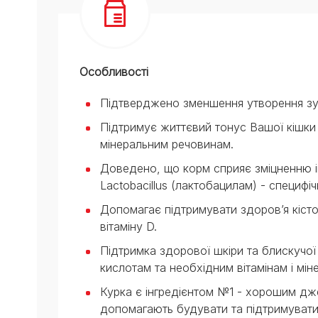
Особливості
Підтверджено зменшення утворення з
Підтримує життєвий тонус Вашої кішки 
мінеральним речовинам.
Доведено, що корм сприяє зміцненню і
Lactobacillus (лактобацилам) - специфі
Допомагає підтримувати здоров’я кіст
вітаміну D.
Підтримка здорової шкіри та блискучої
кислотам та необхідним вітамінам і мі
Курка є інгредієнтом №1 - хорошим дже
допомагають будувати та підтримувати 