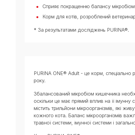
Сприяє покращенню балансу мікробіому
Корм для котів, розроблений ветеринар
* За результатами досліджень PURINA®.
PURINA ONE® Adult - це корм, спеціально р
року.
Збалансований мікробіом кишечника необхі
оскільки це має прямий вплив на її імунну 
містить трильйони мікроорганізмів, які жив
кожного кота. Баланс мікроорганізмів важ
травної системи, імунної системи і загальн