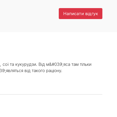
Написати відгук
, сої та кукурудзи. Від м&#039;яса там тільки
9;являться від такого раціону.