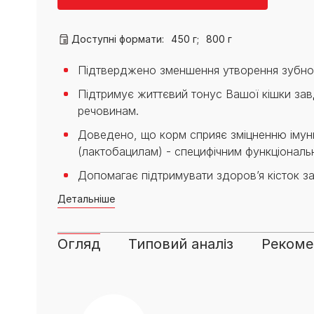
PRO PLAN® Ветеринарні
Вага кошеня по місяцях:
дієти
Всі торгові марки
скільки має важити кошеня
Всі торгові марки
Кашель у кота: причини та
Доступні формати:
450 г;
800 г
лікування
Всі статті про котів
Підтверджено зменшення утворення зубно
Підтримує життєвий тонус Вашої кішки завд
речовинам.
Доведено, що корм сприяє зміцненню імунно
(лактобацилам) - специфічним функціональ
Допомагає підтримувати здоров’я кісток за
Детальніше
Огляд
Типовий аналіз
Рекомен