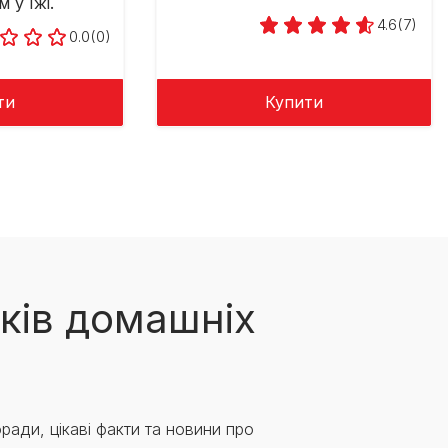
 у їжі.
4.6
(7)
0.0
(0)
ти
Купити
ків домашніх
ради, цікаві факти та новини про