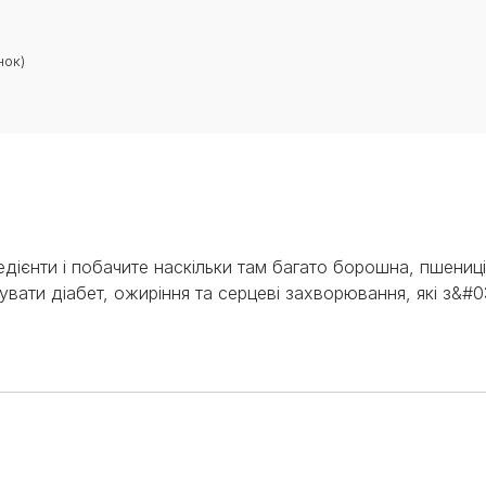
нок)
редієнти і побачите наскільки там багато борошна, пшениці
вати діабет, ожиріння та серцеві захворювання, які з&#03