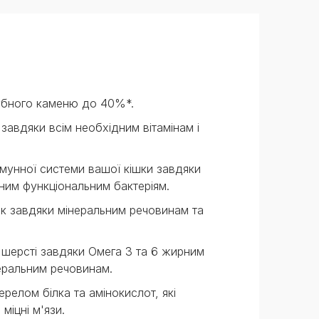
убного каменю до 40%*.
завдяки всім необхідним вітамінам і
мунної системи вашої кішки завдяки
чним функціональним бактеріям.
ок завдяки мінеральним речовинам та
 шерсті завдяки Омега 3 та 6 жирним
неральним речовинам.
релом білка та амінокислот, які
міцні м'язи.