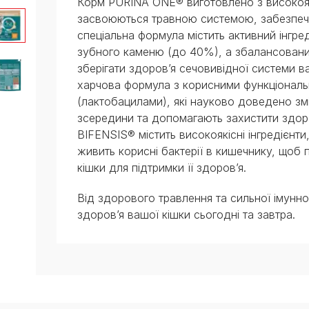
Корм PURINA ONE® виготовлено з високоякі
засвоюються травною системою, забезпеч
спеціальна формула містить активний інгре
зубного каменю (до 40%), а збалансовани
зберігати здоров’я сечовивідної системи 
харчова формула з корисними функціональни
(лактобацилами), які науково доведено зм
зсередини та допомагають захистити здор
BIFENSIS® містить високоякісні інгредієнти,
живить корисні бактерії в кишечнику, щоб
кішки для підтримки її здоров’я.
Від здорового травлення та сильної імунно
здоров’я вашої кішки сьогодні та завтра.