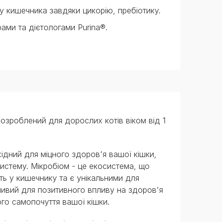
 кишечника завдяки цикорію, пребіотику.
ами та дієтологами Purina®.
озроблений для дорослих котів віком від 1
дний для міцного здоров'я вашої кішки,
систему. Мікробіом - це екосистема, що
уть у кишечнику та є унікальними для
ливий для позитивного впливу на здоров'я
ого самопочуття вашої кішки.