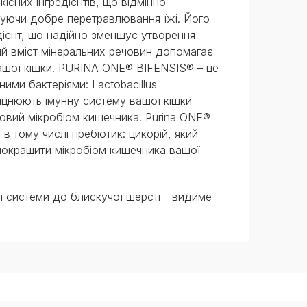
сних інгредієнтів, що відмінно
уючи добре перетравлювання їжі. Його
дієнт, що надійно зменшує утворення
й вміст мінеральних речовин допомагає
вашої кішки. PURINA ONE® BIFENSIS® – це
ми бактеріями: Lactobacillus
іцнюють імунну систему вашої кішки
овий мікробіом кишечника. Purina ONE®
 в тому числі пребіотик: цикорій, який
 покращити мікробіом кишечника вашої
ї системи до блискучої шерсті - видиме