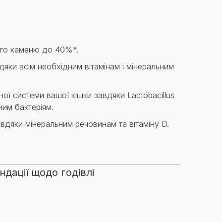
Знайти для себе
Знайти для себе
собаку
Лишились питання? Зв'яжіться з нами
кота
го каменю до 40%*.
яки всім необхідним вітамінам і мінеральним
ї системи вашої кішки завдяки Lactobacillus
ним бактеріям.
вдяки мінеральним речовинам та вітаміну D.
дації щодо годівлі