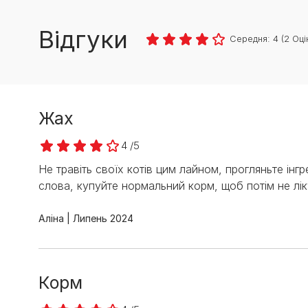
Відгуки
Середня:
4
(
2
Оці
Жах
4 /5
Не травіть своїх котів цим лайном, прогляньте інг
слова, купуйте нормальний корм, щоб потім не ліку
Аліна
Липень 2024
Корм