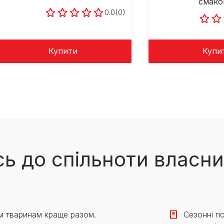
смаком
0.0
(0)
Купити
Купи
ь до спільноти власни
м тваринам краще разом.
Сезонні по