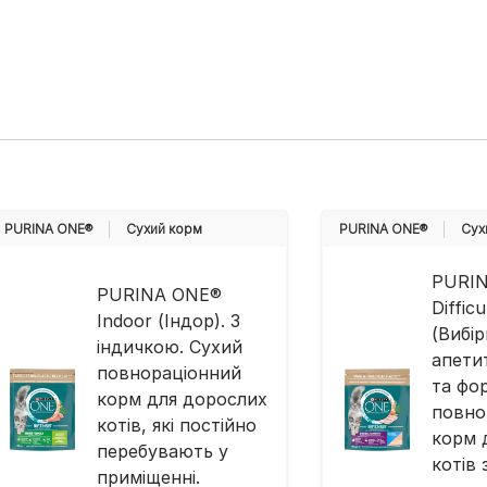
PURINA ONE®
Cухий корм
PURINA ONE®
Cух
PURI
PURINA ONE®
Diffic
Indoor (Індор). З
(Вибі
індичкою. Сухий
апетит
повнораціонний
та фо
корм для дорослих
повно
котів, які постійно
корм 
перебувають у
котів
приміщенні​​​.