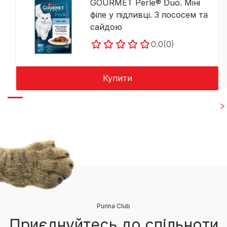
GOURMET Perle® Duo. Міні
філе у підливці. З лососем та
сайдою
0.0
(0)
Купити
Purina Club
Приєднуйтесь до спільноти