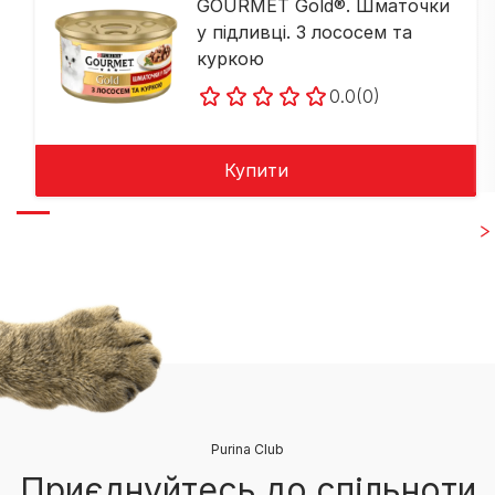
GOURMET Gold®. Шматочки
у підливці. З лососем та
куркою
0.0
(0)
Купити
Purina Club
Приєднуйтесь до спільноти