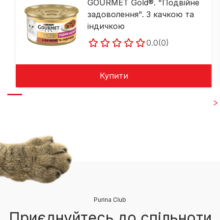
GOURMET Gold®. "Подвійне
задоволення". З качкою та
індичкою
0.0
(0)
Купити
Purina Club
Приєднуйтесь до спільноти