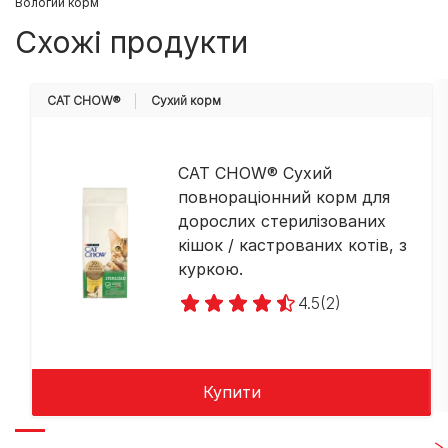
Вологий корм
Схожі продукти
CAT CHOW®
Cухий корм
CAT CHOW® Сухий
повнораціонний корм для
дорослих стерилізованих
кішок / кастрованих котів, з
куркою.
4.5
(2)
Купити