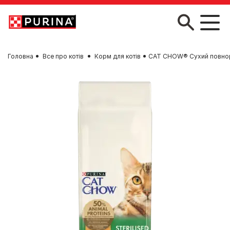
Skip to main content
Головна
Все про котів
Корм для котів
CAT CHOW® Сухий повнорац