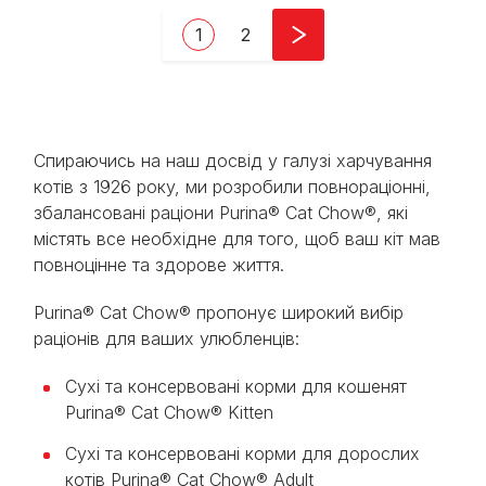
Pagination
Current page
Page
1
2
Спираючись на наш досвід у галузі харчування
котів з 1926 року, ми розробили повнораціонні,
збалансовані раціони Purina® Cat Chow®, які
містять все необхідне для того, щоб ваш кіт мав
повноцінне та здорове життя.
Purina® Cat Chow® пропонує широкий вибір
раціонів для ваших улюбленців:
Сухі та консервовані корми для кошенят
Purina® Cat Chow® Kitten
Сухі та консервовані корми для дорослих
котів Purina® Cat Chow® Adult