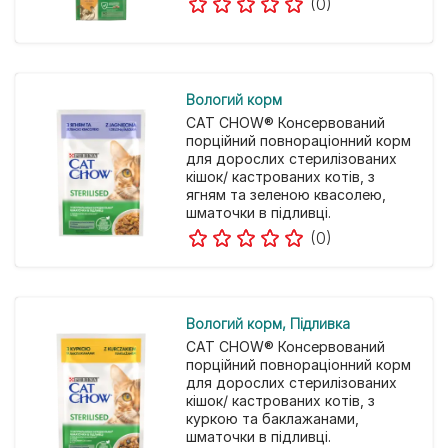
(0)
Вологий корм
CAT CHOW® Консервований
порційний повнораціонний корм
для дорослих стерилізованих
кішок/ кастрованих котів, з
ягням та зеленою квасолею,
шматочки в підливці.
(0)
Вологий корм
Підливка
CAT CHOW® Консервований
порційний повнораціонний корм
для дорослих стерилізованих
кішок/ кастрованих котів, з
куркою та баклажанами,
шматочки в підливці.