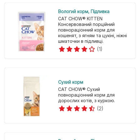
Вологий корм
Підливка
CAT CHOW® KITTEN
Консервований порційний
повнораціонний корм для
кошенят, з ягням та цукіні, ніжні
шматочки в підливці.
(1)
Cухий корм
CAT CHOW® Сухий
повнораціонний корм для
дорослих котів, з куркою.
(2)