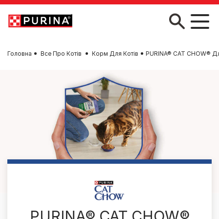
Skip to main content
Головна
Все Про Котів
Корм Для Котів
PURINA® CAT CHOW® Дл
PURINA® CAT CHOW®