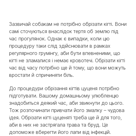
Зазвичай собакам не потрібно обрізати кігті. Вони
самі сточуються внаслідок тертя об землю під
час прогулянок. Однак є випадки, коли цю
процедуру таки слід здійснювати в рамках
регулярного грумінгу, аби бути впевненими, що
кігті не зламалися і немає кровотечі. Обрізати кігті
час від часу потрібно ще й тому, що вони можуть
вростати й спричиняти біль.
До процедури обрізання кігтів цуценя потрібно
підготувати. Вашому домашньому улюбленцю
знадобиться деякий час, аби звикнути до цього.
Тож розпочинати привчати його змалку – чудова
ідея. Обрізати кігті цуценяті треба ще й для того,
аби в них не застрягала трава та бруд. Це
допоможе вберегти його лапи від інфекцій.