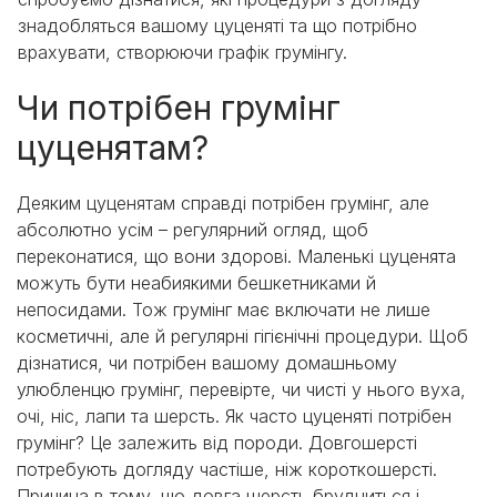
знадобляться вашому цуценяті та що потрібно
врахувати, створюючи графік грумінгу.
Чи потрібен грумінг
цуценятам?
Деяким цуценятам справді потрібен грумінг, але
абсолютно усім – регулярний огляд, щоб
переконатися, що вони здорові. Маленькі цуценята
можуть бути неабиякими бешкетниками й
непосидами. Тож грумінг має включати не лише
косметичні, але й регулярні гігієнічні процедури. Щоб
дізнатися, чи потрібен вашому домашньому
улюбленцю грумінг, перевірте, чи чисті у нього вуха,
очі, ніс, лапи та шерсть. Як часто цуценяті потрібен
грумінг? Це залежить від породи. Довгошерсті
потребують догляду частіше, ніж короткошерсті.
Причина в тому, що довга шерсть брудниться і