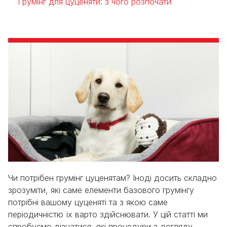
Грумінг для цуценяти: з чого розпочати
Чи потрібен грумінг цуценятам? Іноді досить складно
зрозуміти, які саме елементи базового грумінгу
потрібні вашому цуценяті та з якою саме
періодичністю їх варто здійснювати. У цій статті ми
спробуємо дізнатися, які процедури з догляду