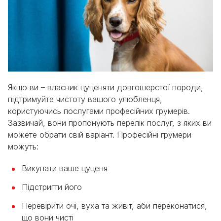
Якщо ви – власник цуценяти довгошерстої породи,
підтримуйте чистоту вашого улюбленця,
користуючись послугами професійних грумерів.
Зазвичай, вони пропонують перелік послуг, з яких ви
можете обрати свій варіант. Професійні грумери
можуть:
Викупати ваше цуценя
Підстригти його
Перевірити очі, вуха та живіт, аби переконатися,
що вони чисті