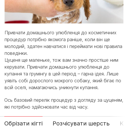
Привчати домашнього улюбленця до косметичних
процедур потрібно якомога раніше, коли він ще
молодий, здатен навчатися і переймати нові правила
поведінки.
Цуценя ще маленьке, тож вам значно простіше ним
керувати. Привчати домашнього улюбленця до
купання та грумінгу в цей період – гарна ідея. Лише
уявіть собі дорослого мокрого собаку, який бігає по
всій оселі, намагаючись уникнути купання.
Ось базовий перелік процедур з догляду за цуценям,
які потрібно здійснювати час від часу.
Обрізати кігті
Розчісувати шерсть
Ку