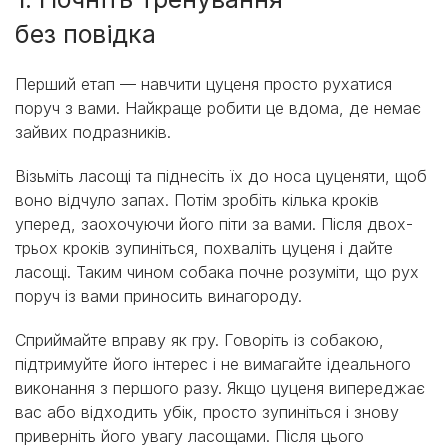
без повідка
Перший етап — навчити цуценя просто рухатися
поруч з вами. Найкраще робити це вдома, де немає
зайвих подразників.
Візьміть ласощі та піднесіть їх до носа цуценяти, щоб
воно відчуло запах. Потім зробіть кілька кроків
уперед, заохочуючи його піти за вами. Після двох-
трьох кроків зупиніться, похваліть цуценя і дайте
ласощі. Таким чином собака почне розуміти, що рух
поруч із вами приносить винагороду.
Сприймайте вправу як гру. Говоріть із собакою,
підтримуйте його інтерес і не вимагайте ідеального
виконання з першого разу. Якщо цуценя випереджає
вас або відходить убік, просто зупиніться і знову
приверніть його увагу ласощами. Після цього