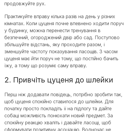
продовжуйте рух.
Практикуйте вправу кілька разів на день у різних
кімнатах. Коли цуценя почне впевнено ходити поруч
у будинку, можна перенести тренування в
безпечний, огороджений двір або сад. Поступово
збільшуйте відстань, яку проходите разом, і
зменшуйте частоту показування ласощів. З часом
цуценя має йти поруч не тому, що постійно бачить
їжу, а тому що розуміє саму вправу.
2. Привчіть цуценя до шлейки
Перш ніж додавати повідець, потрібно зробити так,
щоб цуценя спокійно ставилося до шлейки. Для
початку просто покладіть її на підлогу та дайте
собаці можливість понюхати новий предмет. За
спокійну реакцію хваліть і давайте ласощі, щоб
сформувати позитивну асоціацію. Водночас не