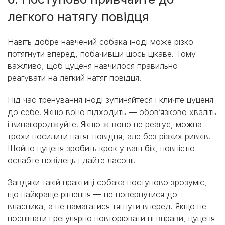
легкого натягу повідця
Навіть добре навчений собака іноді може різко
потягнути вперед, побачивши щось цікаве. Тому
важливо, щоб цуценя навчилося правильно
реагувати на легкий натяг повідця.
Під час тренування іноді зупиняйтеся і кличте цуценя
до себе. Якщо воно підходить — обов’язково хваліть
і винагороджуйте. Якщо ж воно не реагує, можна
трохи посилити натяг повідця, але без різких ривків.
Щойно цуценя зробить крок у ваш бік, повністю
ослабте повідець і дайте ласощі.
Завдяки такій практиці собака поступово зрозуміє,
що найкраще рішення — це повернутися до
власника, а не намагатися тягнути вперед. Якщо не
поспішати і регулярно повторювати ці вправи, цуценя