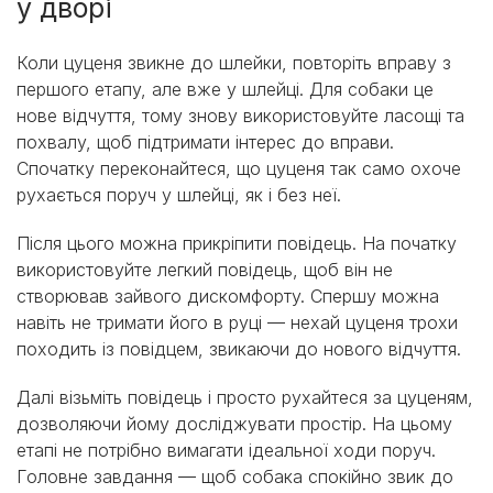
у дворі
Коли цуценя звикне до шлейки, повторіть вправу з
першого етапу, але вже у шлейці. Для собаки це
нове відчуття, тому знову використовуйте ласощі та
похвалу, щоб підтримати інтерес до вправи.
Спочатку переконайтеся, що цуценя так само охоче
рухається поруч у шлейці, як і без неї.
Після цього можна прикріпити повідець. На початку
використовуйте легкий повідець, щоб він не
створював зайвого дискомфорту. Спершу можна
навіть не тримати його в руці — нехай цуценя трохи
походить із повідцем, звикаючи до нового відчуття.
Далі візьміть повідець і просто рухайтеся за цуценям,
дозволяючи йому досліджувати простір. На цьому
етапі не потрібно вимагати ідеальної ходи поруч.
Головне завдання — щоб собака спокійно звик до