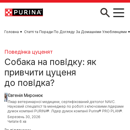
Skip to main content
Головна
Статті та Поради По Догляду За Домашніми Улюбленцями
Поведінка цуценят
Собака на повідку: як
привчити цуценя
до повідка?
Євгенія Миронюк
Лікар ветеринарної медицини, сертифікований дієтолог NAVC.
Науковий спеціаліст та менеджер по роботі з ключовими лідерами
думок компанії PURINA®. Лідер думок компанії Purina® PRO PLAN®.
Березень 30, 2026
Читати 6 хв