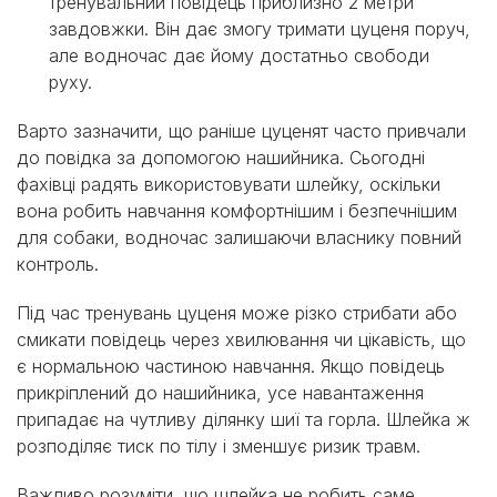
тренувальний повідець приблизно 2 метри
завдовжки. Він дає змогу тримати цуценя поруч,
але водночас дає йому достатньо свободи
руху.
Варто зазначити, що раніше цуценят часто привчали
до повідка за допомогою нашийника. Сьогодні
фахівці радять використовувати шлейку, оскільки
вона робить навчання комфортнішим і безпечнішим
для собаки, водночас залишаючи власнику повний
контроль.
Під час тренувань цуценя може різко стрибати або
смикати повідець через хвилювання чи цікавість, що
є нормальною частиною навчання. Якщо повідець
прикріплений до нашийника, усе навантаження
припадає на чутливу ділянку шиї та горла. Шлейка ж
розподіляє тиск по тілу і зменшує ризик травм.
Важливо розуміти, що шлейка не робить саме