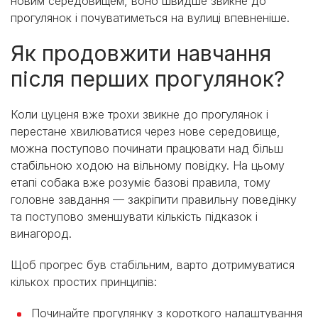
новим середовищем, воно швидше звикне до
прогулянок і почуватиметься на вулиці впевненіше.
Як продовжити навчання
після перших прогулянок?
Коли цуценя вже трохи звикне до прогулянок і
перестане хвилюватися через нове середовище,
можна поступово починати працювати над більш
стабільною ходою на вільному повідку. На цьому
етапі собака вже розуміє базові правила, тому
головне завдання — закріпити правильну поведінку
та поступово зменшувати кількість підказок і
винагород.
Щоб прогрес був стабільним, варто дотримуватися
кількох простих принципів:
Починайте прогулянку з короткого налаштування