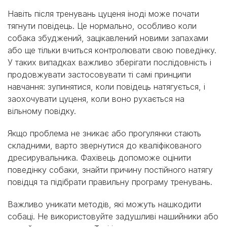
Навіть після тренувань цуценя іноді може почати
тягнути повідець. Це нормально, особливо коли
собака збуджений, зацікавлений новими запахами
або ще тільки вчиться контролювати свою поведінку.
У таких випадках важливо зберігати послідовність і
продовжувати застосовувати ті самі принципи
навчання: зупинятися, коли повідець натягується, і
заохочувати цуценя, коли воно рухається на
вільному повідку.
Якщо проблема не зникає або прогулянки стають
складними, варто звернутися до кваліфікованого
дресирувальника. Фахівець допоможе оцінити
поведінку собаки, знайти причину постійного натягу
повідця та підібрати правильну програму тренувань.
Важливо уникати методів, які можуть нашкодити
собаці. Не використовуйте задушливі нашийники або