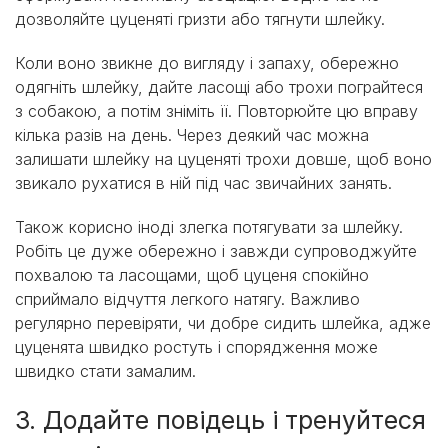
дозволяйте цуценяті гризти або тягнути шлейку.
Коли воно звикне до вигляду і запаху, обережно
одягніть шлейку, дайте ласощі або трохи пограйтеся
з собакою, а потім зніміть її. Повторюйте цю вправу
кілька разів на день. Через деякий час можна
залишати шлейку на цуценяті трохи довше, щоб воно
звикало рухатися в ній під час звичайних занять.
Також корисно іноді злегка потягувати за шлейку.
Робіть це дуже обережно і завжди супроводжуйте
похвалою та ласощами, щоб цуценя спокійно
сприймало відчуття легкого натягу. Важливо
регулярно перевіряти, чи добре сидить шлейка, адже
цуценята швидко ростуть і спорядження може
швидко стати замалим.
3. Додайте повідець і тренуйтеся