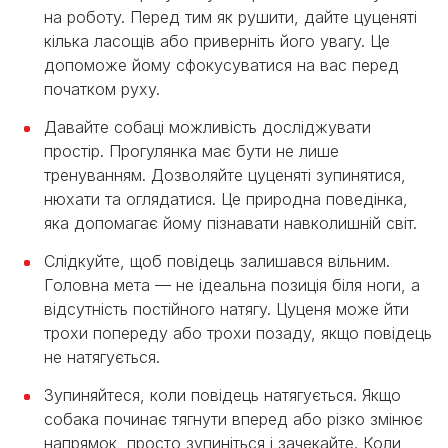
на роботу. Перед тим як рушити, дайте цуценяті
кілька ласощів або приверніть його увагу. Це
допоможе йому сфокусуватися на вас перед
початком руху.
Давайте собаці можливість досліджувати
простір. Прогулянка має бути не лише
тренуванням. Дозволяйте цуценяті зупинятися,
нюхати та оглядатися. Це природна поведінка,
яка допомагає йому пізнавати навколишній світ.
Слідкуйте, щоб повідець залишався вільним.
Головна мета — не ідеальна позиція біля ноги, а
відсутність постійного натягу. Цуценя може йти
трохи попереду або трохи позаду, якщо повідець
не натягується.
Зупиняйтеся, коли повідець натягується. Якщо
собака починає тягнути вперед або різко змінює
напрямок, просто зупиніться і зачекайте. Коли