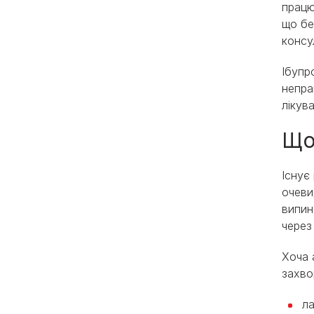
працю
що бе
консу
Ібупр
непра
лікув
Що
Існує
очеви
випин
через
Хоча 
захво
л