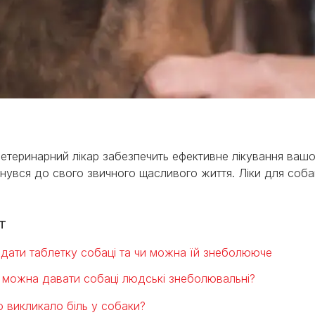
етеринарний лікар забезпечить ефективне лікування ваш
нувся до свого звичного щасливого життя. Ліки для собак
ми
т
 дати таблетку собаці та чи можна їй знеболююче
 можна давати собаці людські знеболювальні?
 викликало біль у собаки?