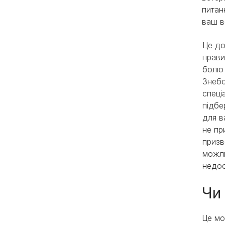
питан
ваш в
Це до
прави
болю 
Знебо
спеці
підбе
для в
не пр
призв
можли
недос
Чи
Це мо