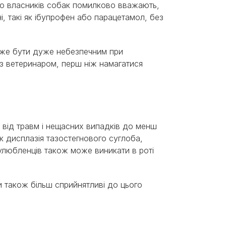
ато власників собак помилково вважають,
 такі як ібупрофен або парацетамол, без
оже бути дуже небезпечним при
з ветеринаром, перш ніж намагатися
, від травм і нещасних випадків до менш
к дисплазія тазостегнового суглоба,
 улюбленців також може виникати в роті
и також більш сприйнятливі до цього