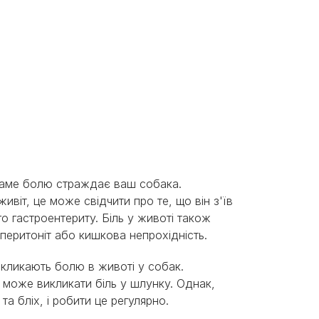
о саме болю страждає ваш собака.
віт, це може свідчити про те, що він з'їв
 гастроентериту. Біль у животі також
еритоніт або кишкова непрохідність.
викликають болю в животі у собак.
я може викликати біль у шлунку. Однак,
а бліх, і робити це регулярно.