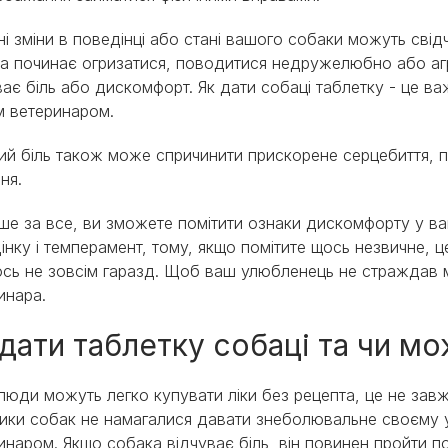
ні зміни в поведінці або стані вашого собаки можуть сві
а починає огризатися, поводитися недружелюбно або агр
ває біль або дискомфорт. Як дати собаці таблетку - це ва
 ветеринаром.
ий біль також може спричинити прискорене серцебиття, п
ня.
е за все, ви зможете помітити ознаки дискомфорту у ва
інку і темперамент, тому, якщо помітите щось незвичне,
сь не зовсім гаразд. Щоб ваш улюбленець не страждав 
ринара.
 дати таблетку собаці та чи м
люди можуть легко купувати ліки без рецепта, це не зав
ики собак не намагалися давати знеболювальне своєму у
инаром. Якщо собака відчуває біль, він повинен пройти 