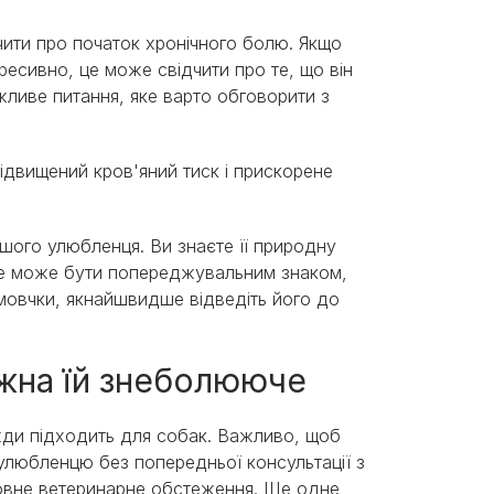
дчити про початок хронічного болю. Якщо
есивно, це може свідчити про те, що він
жливе питання, яке варто обговорити з
ідвищений кров'яний тиск і прискорене
шого улюбленця. Ви знаєте її природну
 це може бути попереджувальним знаком,
мовчки, якнайшвидше відведіть його до
ожна їй знеболююче
жди підходить для собак. Важливо, щоб
любленцю без попередньої консультації з
повне ветеринарне обстеження. Ще одне