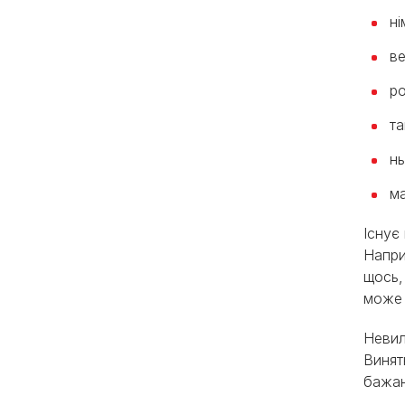
ні
ве
ро
та
н
м
Існує
Напри
щось,
може 
Невил
Винят
бажан