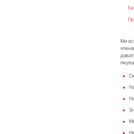
Бе
Пр
Ми вс
члена
дават
лікув
С
На
Н
Зн
Мл
Н