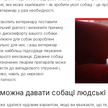
ня, яке може хвилювати – як зробити укол собаці - це п
етеринар у разі необхідності.
зволить ветеринару поставити
льний діагноз і визначити причину
і дискомфорту вашого собаки.
люючі для собак розроблені
ально для них, і ваш ветеринар
ре найбільш підходяще лікування
ашого вихованця. Давання собаці
изначених лікарем препаратів може
ести до випадкового отруєння і,
во, навіть до ниркової
татності.
 можна давати собаці людські
же здатися чудовим варіантом, якщо ви вважаєте, що те