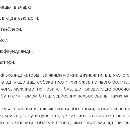
мецькі вівчарки.
ликі датські доги.
твейлери.
кси.
ьюфаундленди.
астифи.
 кілька індикаторів, за якими можна визначити, від яког
клад, якщо ваш собака трохи трупожер і у нього болить жи
 чого, можливо, не повинен був, що призвело до собачого
бути симптомом більш серйозних захворювань, таких як п
ікувані паразити, такі як глисти або блохи, зазвичай не 
ком можуть бути цуценята, у яких сильна глистова інвазі
о забезпечити собаку відповідними засобами від глистів т