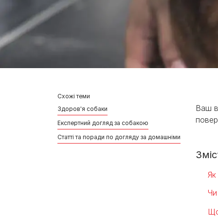
Схожі теми
Ваш в
Здоров'я собаки
повер
Експертний догляд за собакою
Статті та поради по догляду за домашніми улюбленця
Зміс
Як
Чи
Що