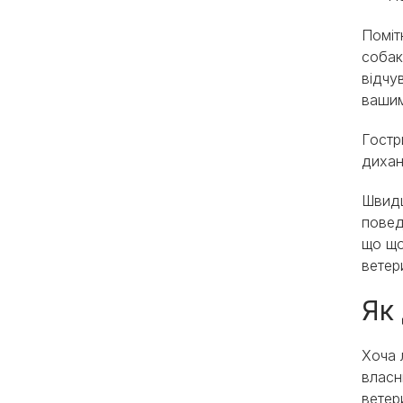
Поміт
собак
відчу
вашим
Гостр
дихан
Швидш
повед
що що
вете
Як
Хоча 
власн
ветер