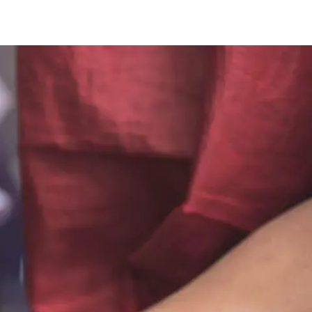
Знайти для себе
Знайти для себе
собаку
Лишились питання? Зв'яжіться з нами
кота