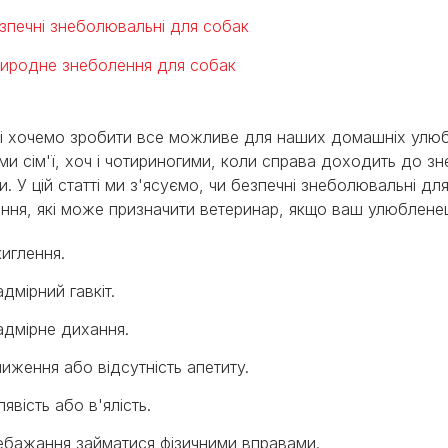
зпечні знеболювальні для собак
иродне знеболення для собак
і хочемо зробити все можливе для наших домашніх улюбл
ми сім'ї, хоч і чотириногими, коли справа доходить до зне
и. У цій статті ми з'ясуємо, чи безпечні знеболювальні д
ання, які може призначити ветеринар, якщо ваш улюблене
киглення.
дмірний гавкіт.
адмірне дихання.
иження або відсутність апетиту.
явість або в'ялість.
ебажання займатися фізичними вправами.