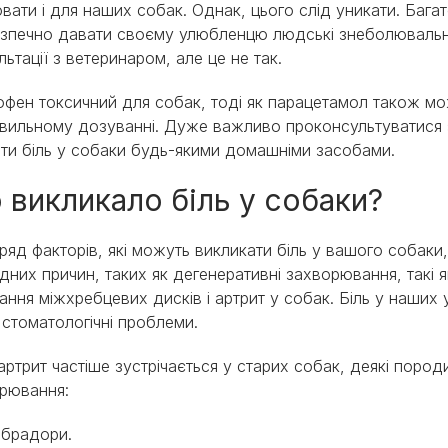
вати і для наших собак. Однак, цього слід уникати. Баг
зпечно давати своєму улюбленцю людські знеболювальні,
льтації з ветеринаром, але це не так.
офен токсичний для собак, тоді як парацетамол також м
вильному дозуванні. Дуже важливо проконсультуватися 
ати біль у собаки будь-якими домашніми засобами.
 викликало біль у собаки?
 ряд факторів, які можуть викликати біль у вашого собаки
дних причин, таких як дегенеративні захворювання, такі я
ання міжхребцевих дисків і артрит у собак. Біль у наших
 стоматологічні проблеми.
артрит частіше зустрічається у старих собак, деякі пород
рювання:
абрадори.