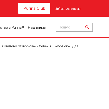
Header top
Purina Club
Зв’яжіться з нами
ство з Purina®
Наш вплив
Симптоми Захворювань Собак
Знеболюючі Для
ки
ння