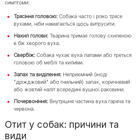
симптоми:
Трясіння головою:
Собака часто і різко трясе
вухами, ніби намагається щось витрусити.
Нахил голови:
Тварина тримає голову схиленою
в бік хворого вуха.
Свербіж:
Собака чухає вуха лапами або треться
головою об меблі та килими.
Запах та виділення:
Неприємний (іноді
"дріжджовий" або гнильний) запах, коричневий
або жовтий наліт всередині вушної раковини.
Почервоніння:
Внутрішня частина вуха гаряча та
червона.
Отит у собак: причини та
види