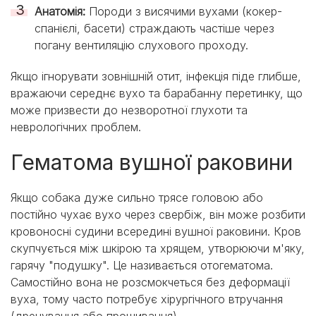
Анатомія:
Породи з висячими вухами (кокер-
спанієлі, басети) страждають частіше через
погану вентиляцію слухового проходу.
Якщо ігнорувати зовнішній отит, інфекція піде глибше,
вражаючи середнє вухо та барабанну перетинку, що
може призвести до незворотної глухоти та
неврологічних проблем.
Гематома вушної раковини
Якщо собака дуже сильно трясе головою або
постійно чухає вухо через свербіж, він може розбити
кровоносні судини всередині вушної раковини. Кров
скупчується між шкірою та хрящем, утворюючи м'яку,
гарячу "подушку". Це називається отогематома.
Самостійно вона не розсмокчеться без деформації
вуха, тому часто потребує хірургічного втручання
(дренування або прошивання).