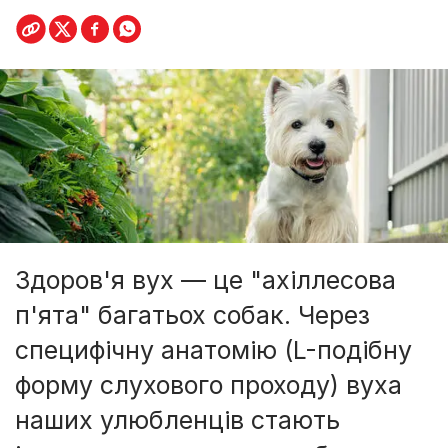
Здоров'я вух — це "ахіллесова
п'ята" багатьох собак. Через
специфічну анатомію (L-подібну
форму слухового проходу) вуха
наших улюбленців стають