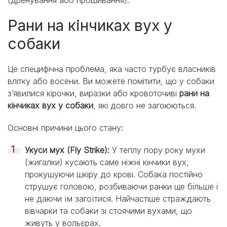
Рани на кінчиках вух у
собаки
Це специфічна проблема, яка часто турбує власників
влітку або восени. Ви можете помітити, що у собаки
з’явилися кірочки, виразки або кровоточиві
рани на
кінчиках вух у собаки
, які довго не загоюються.
Основні причини цього стану:
Укуси мух (Fly Strike):
У теплу пору року мухи
(жигалки) кусають саме ніжні кінчики вух,
прокушуючи шкіру до крові. Собака постійно
струшує головою, розбиваючи ранки ще більше і
не даючи їм загоїтися. Найчастіше страждають
вівчарки та собаки зі стоячими вухами, що
живуть у вольєрах.