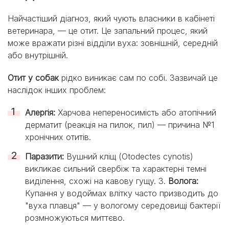
Найчастіший діагноз, який чують власники в кабінеті
ветеринара, — це отит. Це запальний процес, який
може вражати різні відділи вуха: зовнішній, середній
або внутрішній.
Отит у собак
рідко виникає сам по собі. Зазвичай це
наслідок інших проблем:
Алергія:
Харчова непереносимість або атопічний
дерматит (реакція на пилок, пил) — причина №1
хронічних отитів.
Паразити:
Вушний кліщ (Otodectes cynotis)
викликає сильний свербіж та характерні темні
виділення, схожі на кавову гущу. 3.
Волога:
Купання у водоймах влітку часто призводить до
"вуха плавця" — у вологому середовищі бактерії
розмножуються миттєво.