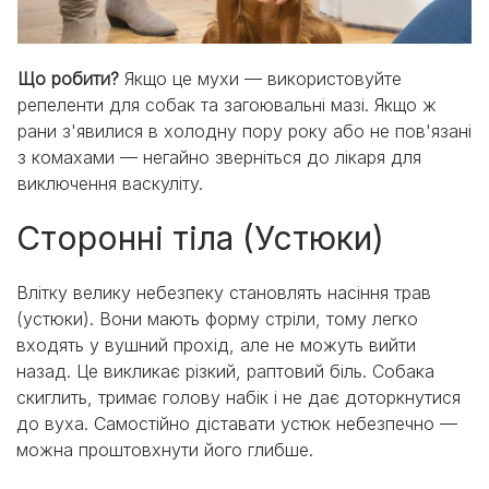
Що робити?
Якщо це мухи — використовуйте
репеленти для собак та загоювальні мазі. Якщо ж
рани з'явилися в холодну пору року або не пов'язані
з комахами — негайно зверніться до лікаря для
виключення васкуліту.
Сторонні тіла (Устюки)
Влітку велику небезпеку становлять насіння трав
(устюки). Вони мають форму стріли, тому легко
входять у вушний прохід, але не можуть вийти
назад. Це викликає різкий, раптовий біль. Собака
скиглить, тримає голову набік і не дає доторкнутися
до вуха. Самостійно діставати устюк небезпечно —
можна проштовхнути його глибше.