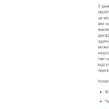
У дея
пробл
це мо
яке н
викли
дисфу
здатн
може 
недос
такі 
відсу
приск
Існую
Ж
Чу