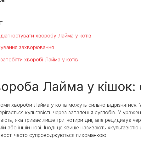
т
 діагностувати хворобу Лайма у котів
кування захворювання
 запобігти хворобі Лайма у котів
ороба Лайма у кішок:
оми хвороби Лайма у котів можуть сильно відрізнятися. 
ерігається кульгавість через запалення суглобів. У ураже
авість, яка триває лише три-чотири дні, але рецидивує чере
амій або іншій нозі. Іноді це явище називають «кульгавістю
авості часто супроводжуються лихоманкою.