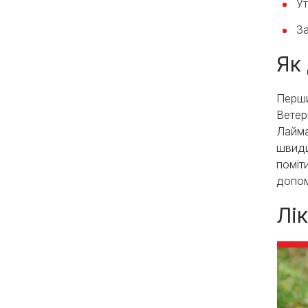
У
З
Як
Перши
Ветер
Лайма
швидш
поміт
допом
Лі