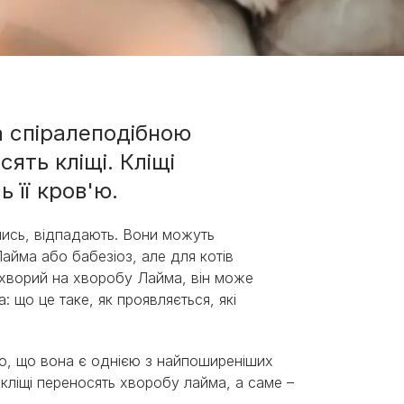
а спіралеподібною
сять кліщі. Кліщі
 її кров'ю.
вшись, відпадають. Вони можуть
айма або бабезіоз, але для котів
хворий на хворобу Лайма, він може
 що це таке, як проявляється, які
мо, що вона є однією з найпоширеніших
 кліщі переносять хворобу лайма, а саме –