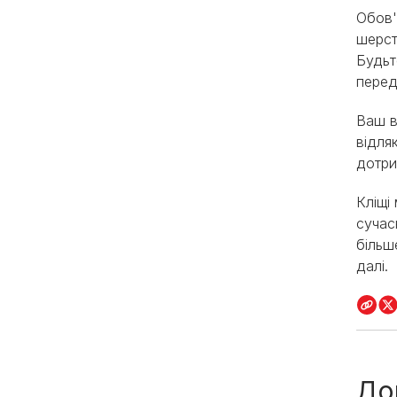
Обов'
шерст
Будьт
перед
Ваш в
відля
дотри
Кліщі
сучас
більш
далі.
До