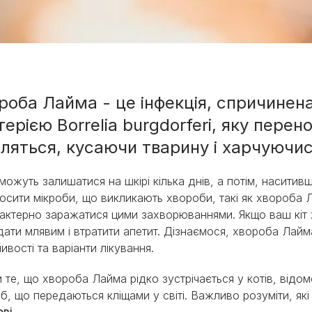
роба Лайма - це інфекція, спричинен
терією Borrelia burgdorferi, яку перено
ми
ляться, кусаючи тварину і харчуючись
можуть залишатися на шкірі кілька днів, а потім, насити
осити мікроби, що викликають хвороби, такі як хвороба Л
актерно заражатися цими захворюваннями. Якщо ваш кіт 
дати млявим і втратити апетит. Дізнаємося, хвороба Лайма:
ивості та варіанти лікування.
 те, що хвороба Лайма рідко зустрічається у котів, відо
б, що передаються кліщами у світі. Важливо розуміти, які
ові
.