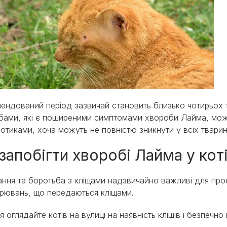
ендований період зазвичай становить близько чотирьох т
бами, які є поширеними симптомами хвороби Лайма, мож
іотиками, хоча можуть не повністю зникнути у всіх тварин.
запобігти хворобі Лайма у кот
ання та боротьба з кліщами надзвичайно важливі для про
рювань, що передаються кліщами.
 оглядайте котів на вулиці на наявність кліщів і безпечн