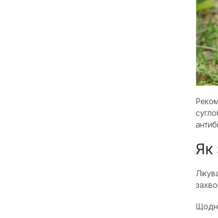
Реком
сугло
антиб
Як 
Лікув
захво
Щодня