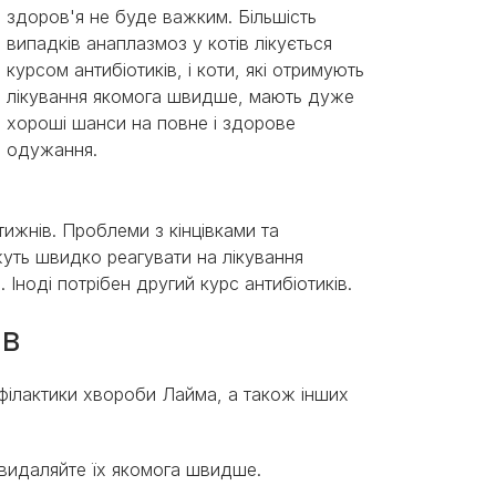
здоров'я не буде важким. Більшість
випадків анаплазмоз у котів лікується
курсом антибіотиків, і коти, які отримують
лікування якомога швидше, мають дуже
хороші шанси на повне і здорове
одужання.
ижнів. Проблеми з кінцівками та
уть швидко реагувати на лікування
 Іноді потрібен другий курс антибіотиків.
ів
філактики хвороби Лайма, а також інших
о видаляйте їх якомога швидше.