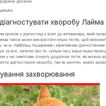
труднене дихання.
адишка.
 діагностувати хворобу Лайма
м кроком у діагностиці є візит до ветеринара, який пров
инар також може використати кілька тестів, щоб визначи
, чи ні. Найбільш поширеним і ефективним діагностичним 
е за все, запитає про те, скільки часу ваша кішка прово
или у неї симптоми. Існують додаткові тести, які можна з
огти діагностувати хворобу, такі як рентген, аналіз зразк
кування захворювання