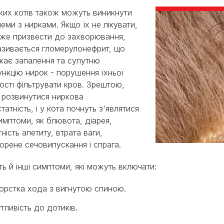
ких котів також можуть виникнути
еми з нирками. Якщо їх не лікувати,
же призвести до захворювання,
азивається гломерулонефрит, що
кає запалення та супутню
нкцію нирок - порушення їхньої
ості фільтрувати кров. Зрештою,
розвинутися ниркова
татність, і у кота почнуть з'являтися
симптоми, як блювота, діарея,
тність апетиту, втрата ваги,
орене сечовипускання і спрага.
ть й інші симптоми, які можуть включати:
орстка хода з вигнутою спиною.
тливість до дотиків.