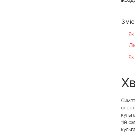
Зміс
Як
Лі
Як
Хв
Симпт
спост
кульг
тій с
кульг