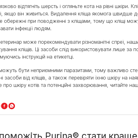
язково відтягніть шерсть і огляньте кота на рівні шкіри. К
і, якщо він живиться. Видалення кліща якомога швидше до
е обережні при поводженні з кліщами, тому що кліщі можу
авати інфекції людям.
етеринар може порекомендувати різноманітні спреї, наш
кування кліщів. Ці засоби слід використовувати лише за 
муючись інструкцій на етикетці.
 можуть бути неприємними паразитами, тому важливо сте
ні засоби від кліщів, а також перевіряти їхню шкіру на ная
е про шкіру котів та потенційні захворювання, читайте на
поможіть Purina® стати краще