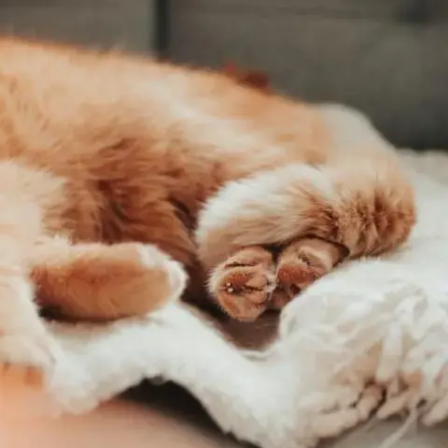
Знайти для себе
Знайти для себе
собаку
Лишились питання? Зв'яжіться з нами
кота