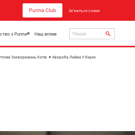
Header top
Purina Club
Зв’яжіться з нами
ство з Purina®
Наш вплив
птоми Захворювань Котів
Хвороба Лайма У Кішок
ки
ння