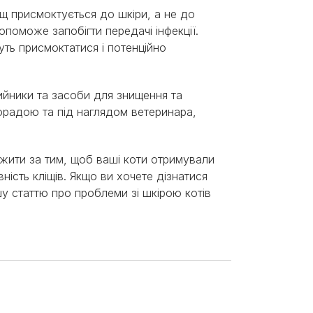
ліщ присмоктується до шкіри, а не до
поможе запобігти передачі інфекції.
ть присмоктатися і потенційно
ийники та засоби для знищення та
порадою та під наглядом ветеринара,
жити за тим, щоб ваші коти отримували
вність кліщів. Якщо ви хочете дізнатися
шу статтю про проблеми зі шкірою котів