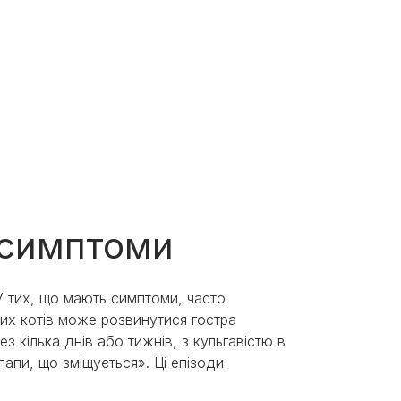
 симптоми
У тих, що мають симптоми, часто
них котів може розвинутися гостра
з кілька днів або тижнів, з кульгавістю в
 лапи, що зміщується». Ці епізоди