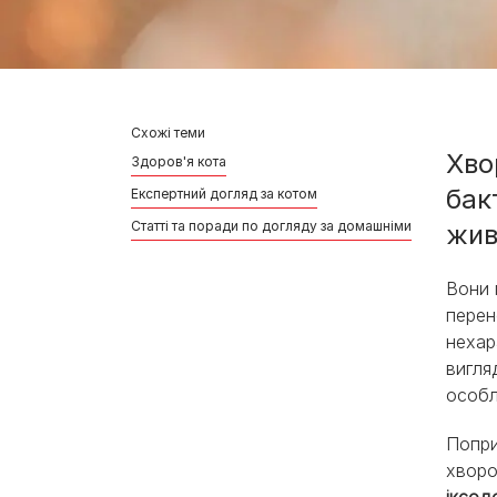
Схожі теми
Хво
Здоров'я кота
бак
Експертний догляд за котом
Статті та поради по догляду за домашніми улюбленця
жив
Вони 
перен
нехар
вигля
особл
Попри
хворо
іксод