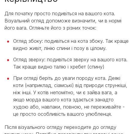
Для початку просто подивіться на вашого кота.
Візуальний огляд допоможе визначити, чи в нормі
його вага. Огляньте його з різних точок:
Огляд збоку: подивіться на кота збоку. Так краще
видно живіт, лінію спини і позу в цілому.
Огляд зверху: подивіться зверху на вашого кота.
Так краще видно талію і хребет (спину)
При огляді беріть до уваги породу кота. Деякі
коти (наприклад, сіамські) від природи стрункіші,
ніж інші. У котів непомітно, чи є зайва вага, а
якщо морда вашого кота здається занадто
худою або, навпаки, повною, не переживайте -
це просто особливість вашого улюбленця.
Після візуального огляду переходите до огляду