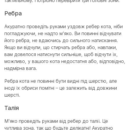
тактильному. Потрібно перевірити три головні зони:
Ребра
Акуратно проведіть руками уздовж ребер кота, ніби
погладжуючи, не надто м'яко. Ви повинні відчувати
його ребра, не вдаючись до сильного натискання.
Якщо ви відчули, що стирчать ребра або, навпаки,
вам довелося натиснути сильніше, щоб відчути їх,
можливо, у вашого кота недостатня або, відповідно,
надмірна вага.
Ребра кота не повинні бути видні під шерстю, але
іноді їх обриси помітні – це залежить від довжини
шерсті.
Талія
М'яко проведіть руками від ребер до талії. Це
чутлива зона, так що будьте делікатні! Акуратно