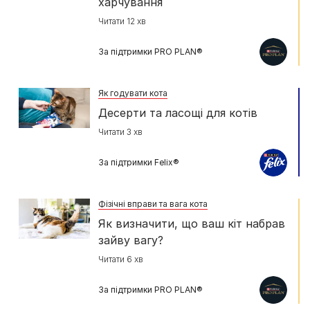
харчування
Читати 12 хв
За підтримки PRO PLAN®
Як годувати кота
Десерти та ласощі для котів
Читати 3 хв
За підтримки Felix®
Фізічні вправи та вага кота
Як визначити, що ваш кіт набрав
зайву вагу?
Читати 6 хв
За підтримки PRO PLAN®