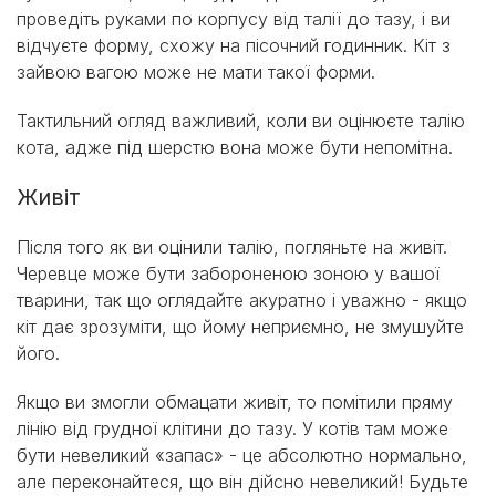
проведіть руками по корпусу від талії до тазу, і ви
відчуєте форму, схожу на пісочний годинник. Кіт з
зайвою вагою може не мати такої форми.
Тактильний огляд важливий, коли ви оцінюєте талію
кота, адже під шерстю вона може бути непомітна.
Живіт
Після того як ви оцінили талію, погляньте на живіт.
Черевце може бути забороненою зоною у вашої
тварини, так що оглядайте акуратно і уважно - якщо
кіт дає зрозуміти, що йому неприємно, не змушуйте
його.
Якщо ви змогли обмацати живіт, то помітили пряму
лінію від грудної клітини до тазу. У котів там може
бути невеликий «запас» - це абсолютно нормально,
але переконайтеся, що він дійсно невеликий! Будьте