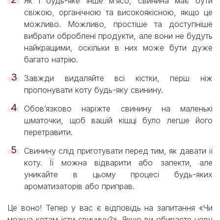
Як і будь-яке інше м’ясо, свинина має бути
свіжою, органічною та високоякісною, якщо це
можливо. Можливо, простіше та доступніше
вибрати оброблені продукти, але вони не будуть
найкращими, оскільки в них може бути дуже
багато натрію.
Завжди видаляйте всі кістки, перш ніж
пропонувати коту будь-яку свинину.
Обов’язково наріжте свинину на маленькі
шматочки, щоб вашій кішці було легше його
перетравити.
Свинину слід приготувати перед тим, як давати її
коту. Її можна відварити або запекти, але
уникайте в цьому процесі будь-яких
ароматизаторів або приправ.
Це воно! Тепер у вас є відповідь на запитання «Чи
можна котам їсти свинину?». Якщо ви обираєте нову