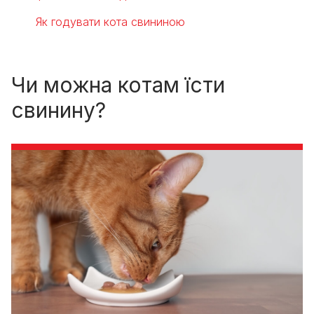
Як годувати кота свининою
Чи можна котам їсти
свинину?