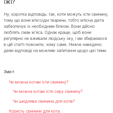
їжі?
Ну, коротка відповідь: так, коти можуть їсти свинину,
тому що вони м’ясоїдні тварини, тобто м’ясна дієта
забезпечує їх необхідним білком. Вони дійсно
люблять смак м'яса. Однак краще, щоб вони
регулярно не вживали людську їжу, і ми збираємося
в цій статті пояснити, чому саме. Нижче наведено
деякі відповіді на можливі запитання щодо цієї теми.
Зміст
Чи можна котам їсти свинину?
Чи можна котам їсти сиру свинину?
Чи шкідлива свинина для котів?
Користь свинини для кота