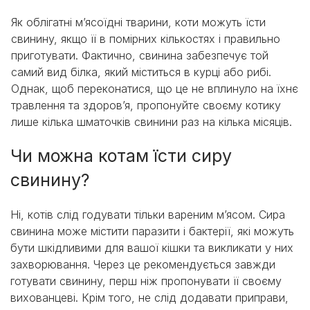
Як облігатні м’ясоїдні тварини, коти можуть їсти
свинину, якщо її в помірних кількостях і правильно
приготувати. Фактично, свинина забезпечує той
самий вид білка, який міститься в курці або рибі.
Однак, щоб переконатися, що це не вплинуло на їхнє
травлення та здоров’я, пропонуйте своєму котику
лише кілька шматочків свинини раз на кілька місяців.
Чи можна котам їсти сиру
свинину?
Ні, котів слід годувати тільки вареним м’ясом. Сира
свинина може містити паразити і бактерії, які можуть
бути шкідливими для вашої кішки та викликати у них
захворювання. Через це рекомендується завжди
готувати свинину, перш ніж пропонувати її своєму
вихованцеві. Крім того, не слід додавати приправи,