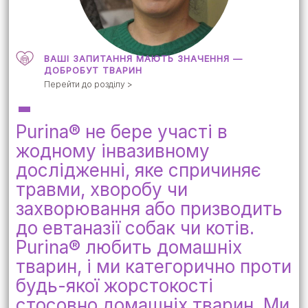
ВАШІ ЗАПИТАННЯ МАЮТЬ ЗНАЧЕННЯ —
ДОБРОБУТ ТВАРИН
Перейти до розділу >
Purina® не бере участі в
жодному інвазивному
дослідженні, яке спричиняє
травми, хворобу чи
захворювання або призводить
до евтаназії собак чи котів.
Purina® любить домашніх
тварин, і ми категорично проти
будь-якої жорстокості
стосовно домашніх тварин. Ми