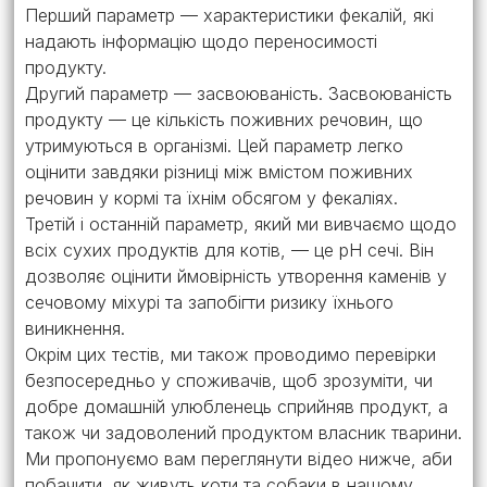
Перший параметр — характеристики фекалій, які
надають інформацію щодо переносимості
продукту.
Другий параметр — засвоюваність. Засвоюваність
продукту — це кількість поживних речовин, що
утримуються в організмі. Цей параметр легко
оцінити завдяки різниці між вмістом поживних
речовин у кормі та їхнім обсягом у фекаліях.
Третій і останній параметр, який ми вивчаємо щодо
всіх сухих продуктів для котів, — це pH сечі. Він
дозволяє оцінити ймовірність утворення каменів у
сечовому міхурі та запобігти ризику їхнього
виникнення.
Окрім цих тестів, ми також проводимо перевірки
безпосередньо у споживачів, щоб зрозуміти, чи
добре домашній улюбленець сприйняв продукт, а
також чи задоволений продуктом власник тварини.
Ми пропонуємо вам переглянути відео нижче, аби
побачити, як живуть коти та собаки в нашому