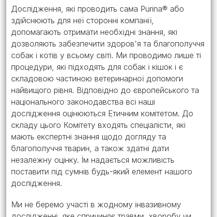
Дослідження, які проводить сама Purina® або
здійснюють для неї сторонні компанії,
допомагають отримати необхідні знання, які
дозволяють забезпечити здоров'я та благополуччя
собак і котів у всьому світі. Ми проводимо лише ті
процедури, які підходять для собак і кішок і є
складовою частиною ветеринарної допомоги
найвищого рівня. Відповідно до європейського та
національного законодавства всі наші
дослідження оцінюються Етичним комітетом. До
складу цього Комітету входять спеціалісти, які
мають експертні знання щодо догляду та
благополуччя тварин, а також здатні дати
незалежну оцінку. Їм надається можливість
поставити під сумнів будь-який елемент нашого
дослідження.
Ми не беремо участі в жодному інвазивному
дослідженні, яке спричиняє травми, хворобу чи