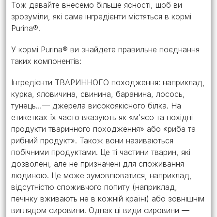
Тож давайте внесемо більше ясності, щоб ви
зрозуміли, які саме інгредієнти містяться в кормі
Purina®.
У кормі Purina® ви знайдете правильне поєднання
таких компонентів:
Інгредієнти ТВАРИННОГО походження: наприклад,
курка, яловичина, свинина, баранина, лосось,
тунець…— джерела високоякісного білка. На
етикетках їх часто вказують як «м'ясо та похідні
продукти тваринного походження» або «риба та
рибний продукт». Також вони називаються
побічними продуктами. Це ті частини тварин, які
дозволені, але не призначені для споживання
людиною. Це може зумовлюватися, наприклад,
відсутністю споживчого попиту (наприклад,
печінку вживають не в кожній країні) або зовнішнім
виглядом сировини. Однак ці види сировини —