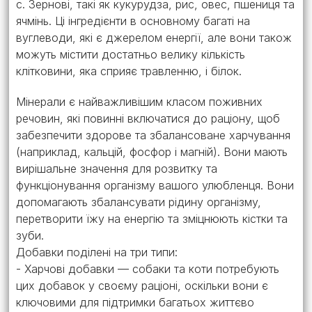
c. Зернові, такі як кукурудза, рис, овес, пшениця та
ячмінь. Ці інгредієнти в основному багаті на
вуглеводи, які є джерелом енергії, але вони також
можуть містити достатньо велику кількість
клітковини, яка сприяє травленню, і білок.
Мінерали є найважливішим класом поживних
речовин, які повинні включатися до раціону, щоб
забезпечити здорове та збалансоване харчування
(наприклад, кальцій, фосфор і магній). Вони мають
вирішальне значення для розвитку та
функціонування організму вашого улюбленця. Вони
допомагають збалансувати рідину організму,
перетворити їжу на енергію та зміцнюють кістки та
зуби.
Добавки поділені на три типи:
- Харчові добавки — собаки та коти потребують
цих добавок у своєму раціоні, оскільки вони є
ключовими для підтримки багатьох життєво