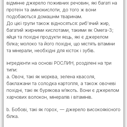
відмінне джерело поживних речовин, які багаті на
протеїн та амінокислоти, до того ж вони
подобаються домашнім тваринам.
До цієї групи також відносяться: риб'ячий жир,
багатий жирними кислотами, такими як Омега-3;
яйця та похідні продукти яєць, які є джерелом
білка; молоко та його похідні, що містять вітаміни
та мінерали, необхідні для кісток і зубів.
інгредієнти на основі РОСЛИН, розділені на три
типи:
a. Овочі, такі як морква, зелена квасоля,
баклажани та солодка картопля, а також овочеві
похідні, такі як бурякова м’якоть. Вони є джерелом
харчових волокон, мінералів і вітамінів.
b. Бобові, такі як горох, — джерело високоякісного
білка.