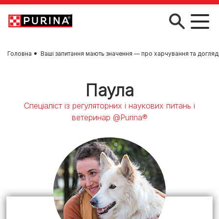
Skip to main content
Головна
Ваші запитання мають значення — про харчування та догляд
Паула
Спеціаліст із регуляторних і наукових питань і
ветеринар @Purina®