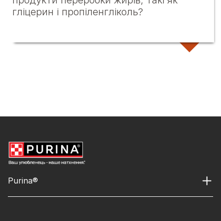
продукти переробки жирів, такі як
гліцерин і пропіленгліколь?
Purina®