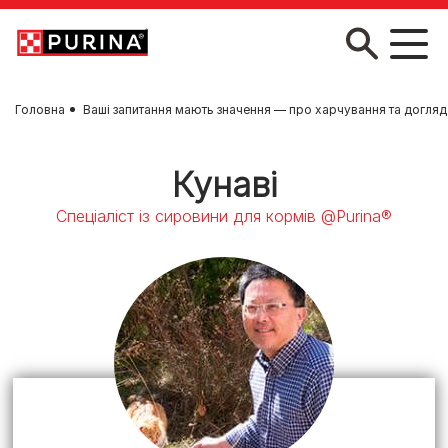
Skip to main content
Головна
Ваші запитання мають значення — про харчування та догляд
Кунаві
Спеціаліст із сировини для кормів @Purina®