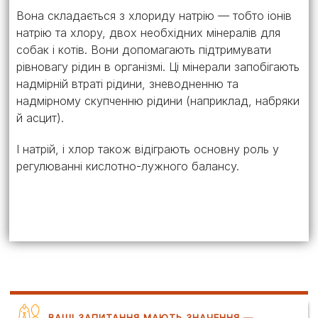
Вона складається з хлориду натрію — тобто іонів
натрію та хлору, двох необхідних мінералів для
собак і котів. Вони допомагають підтримувати
рівновагу рідин в організмі. Ці мінерали запобігають
надмірній втраті рідини, зневодненню та
надмірному скупченню рідини (наприклад, набряки
й асцит).
І натрій, і хлор також відіграють основну роль у
регулюванні кислотно-лужного балансу.
ВАШІ ЗАПИТАННЯ МАЮТЬ ЗНАЧЕННЯ —