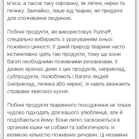
м'яса, а також таку сировину, як легені, нирки та
печінку. Звичайно, лише від тварин, які придатні
для споживання людиною.
Побічні продукти, які використовує Purina®,
спеціально вибирають з урахуванням їхньої
поживної цінності. У дикій природі тварини часто
інстинктивно їдять такі продукти, тому що вони
багаті необхідними поживними речовинами. У
деяких країнах деякі з цих продуктів, наприклад,
субпродукти, полюбляють і багато людей
(наприклад, печінка або нирки), їх навіть вважають
стравами «високої кухні».
Побічні продукти тваринного походження не тільки
чудово підходять для вашого улюбленця, але й
подобаються йому. Вони легко засвоюються в
організмі кішки чи собаки та забезпечують їх
великою кількістю поживних речовин. Ці незамінні