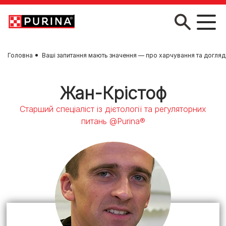
Skip to main content
Головна
Ваші запитання мають значення — про харчування та догляд
Жан-Крістоф
Старший спеціаліст із дієтології та регуляторних
питань @Purina®