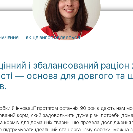
PRO PLAN® Ветеринарні
Вага кошеня по місяцях:
дієти
Всі торгові марки
скільки має важити кошеня
Всі торгові марки
Кашель у кота: причини та
лікування
Всі статті про котів
НАЧЕННЯ — ЯК ЦЕ ВИГОТОВЛЯЄТЬСЯ
інний і збалансований раціон 
ості — основа для довгого та
в.
обки й інновації протягом останніх 90 років дають нам 
ваний корм, який задовольнить дуже різні потреби дома
 кормів для домашніх тварин, що провела дослідження тр
о підтримувати ідеальний стан організму собаки, можна 