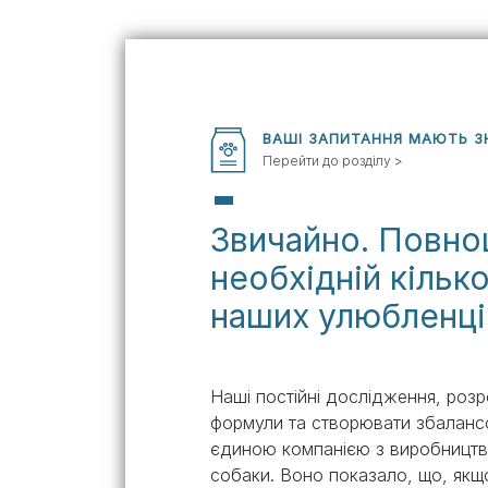
Експерти Purina®
Всі статті про собак
Наші новини
ВАШІ ЗАПИТАННЯ МАЮТЬ З
Перейти до розділу >
Звичайно. Повноц
необхідній кільк
наших улюбленці
Наші постійні дослідження, розр
формули та створювати збалансо
єдиною компанією з виробництва
собаки. Воно показало, що, якщ