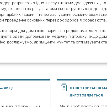
брадор-ретриверів згідно з результатами дослідження), та
ізму, складена за результатами цього ґрунтовного дослід
рії дрібних тварин, і тепер харчування офіційно вважаєть
ри проведенні основних перевірок здоров'я собак і котів.
ти корм для домашніх тварин з інгредієнтами, які мають 
продуктів здатні доповнювати медичну підтримку, якщо до
йно досліджуємо, як зміцнити імунітет та оптимізувати ст
— ЯК ЦЕ
ВАШІ ЗАПИТАННЯ МА
ВИГОТОВЛЯЄТЬСЯ
ашніх тварин, чи
Як виробляється сух