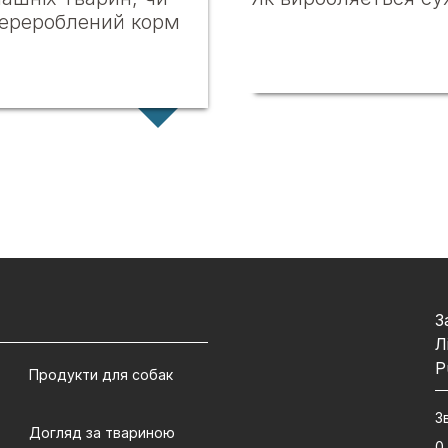
перероблений корм
З
Л
P
Продукти для собак
З
Догляд за твариною
0