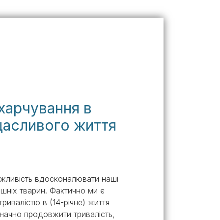
Знайти для себе
Знайти для себе
собаку
Лишились питання? Зв'яжіться з нами
кота
харчування в
 щасливого життя
можливість вдосконалювати наші
шніх тварин. Фактично ми є
ивалістю в (14-річне) життя
значно продовжити тривалість,