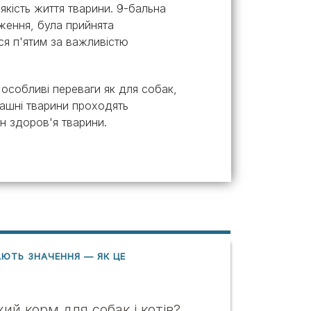
 якість життя тварини. 9-бальна
ження, була прийнята
ся п'ятим за важливістю
особливі переваги як для собак,
машні тварини проходять
ан здоров'я тварини.
ЮТЬ ЗНАЧЕННЯ — ЯК ЦЕ
ий корм для собак і котів?