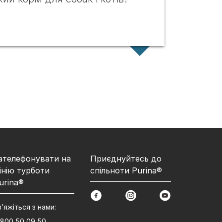
ателефонувати на
Приєднуйтесь до
інію турботи
спільноти Purina®
urina®
facebook
instagram
youtube
в’яжіться з нами:
 800 50 09 50