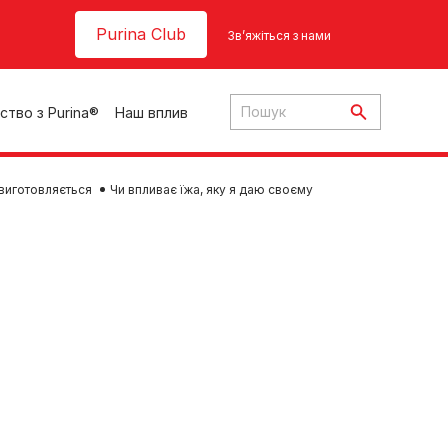
Header top
Purina Club
Зв’яжіться з нами
ство з Purina®
Наш вплив
 виготовляється
Чи впливає їжа, яку я даю своєму
ки
ння