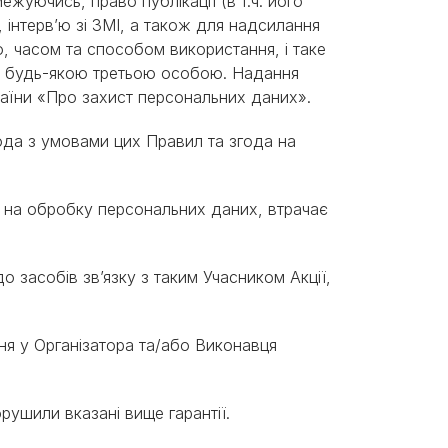
ежуючись, право публікації (в т.ч. його
, інтерв’ю зі ЗМІ, а також для надсилання
ю, часом та способом використання, і таке
о будь-якою третьою особою. Надання
раїни «Про захист персональних даних».
года з умовами цих Правил та згода на
и на обробку персональних даних, втрачає
о засобів зв’язку з таким Учасником Акції,
ння у Організатора та/або Виконавця
порушили вказані вище гарантії.