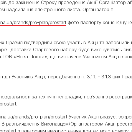
орів до закінчення Строку проведення Акції Організатор 
м надсилання електронного листа. Організатор п
ina.ua/brands/pro-plan/prostart
фото паспорту кошеня/цуце
. цих Правил підтвердили свою участь в Акції та заповнили
рів, доставка Стартового набору буде виконуватись сил
ТОВ «Нова Пошта», що визначене Учасником Акції в анкеті 
 дії Учасників Акції, передбачені в п. 3.1.1. - 3.1.3 цих Пр
овідальності за технічні неполадки, пов’язані з реєстраці
prostart
.
ina.ua/brands/pro-plan/prostart
Учасник
Акції
вказує
,
зокре
.
В
разі
виявлення
Виконавцем
/
Організатором
Акції
реєстр
prostart
з
повторним
використанням
контактного
номеру