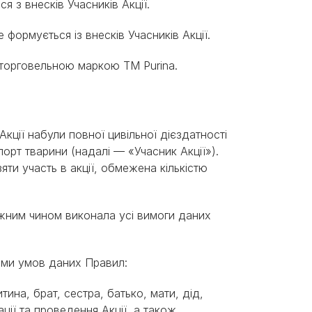
я з внесків Учасників Акції.
не формується із внесків Учасників Акції.
д торговельною маркою ТМ Purina.
 Акції набули повної цивільної дієздатності
порт тварини (надалі — «Учасник Акції»).
яти участь в акції, обмежена кількістю
ежним чином виконала усі вимоги даних
 ними умов даних Правил:
тина, брат, сестра, батько, мати, дід,
ції та проведення Акції, а також