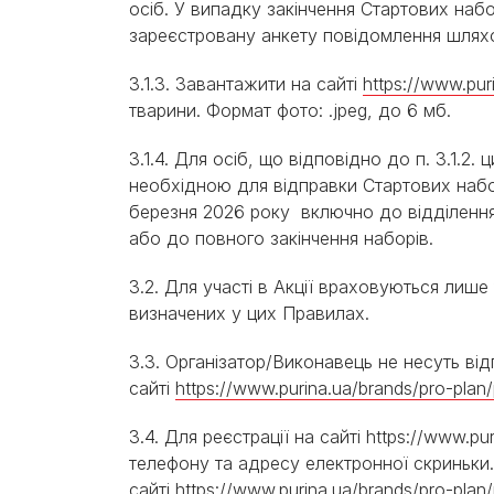
осіб. У випадку закінчення Стартових наб
зареєстровану анкету повідомлення шляхо
3.1.3. Завантажити на сайті
https://www.pur
тварини. Формат фото: .jpeg, до 6 мб.
3.1.4. Для осіб, що відповідно до п. 3.1.2
необхідною для відправки Стартових набо
березня 2026 року включно до відділення 
або до повного закінчення наборів.
3.2. Для участі в Акції враховуються лише ті
визначених у цих Правилах.
3.3. Організатор/Виконавець не несуть відп
сайті
https://www.purina.ua/brands/pro-plan/
3.4.
Для
реєстрації
на
сайті
https://www.pur
телефону
та
адресу
електронної
скриньки
сайті
https://www.purina.ua/brands/pro-plan/