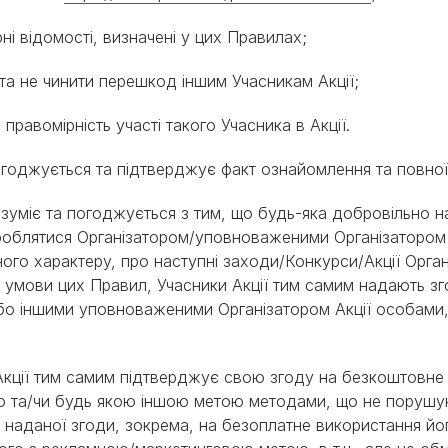
ірні відомості, визначені у цих Правилах;
 та не чинити перешкод іншим Учасникам Акції;
в правомірність участі такого Учасника в Акції.
ї погоджується та підтверджує факт ознайомлення та повн
 розуміє та погоджується з тим, що будь-яка добровільно н
оброблятися Організатором/уповноваженими Організатор
ного характеру, про наступні заходи/Конкурси/Акції Орган
умови цих Правил, Учасники Акції тим самим надають зг
бо іншими уповноваженими Організатором Акції особами
к Акції тим самим підтверджує свою згоду на безкоштовне
ою та/чи будь якою іншою метою методами, що не порушую
 наданої згоди, зокрема, на безоплатне використання йог