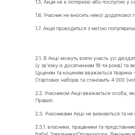
1.5. Акція не є лотереєю або послугою у с
1.6. Учасник не вносить ніякої додаткової 
1.7. Акція проводиться з метою популяриз
2.1. В Акції можуть взяти участь усі дієзда
(у зв'язку із досягненням 18-ти років) та
Цуценям та кошеням вважається тварина – ві
Стартових наборів та становить 4 000 (чот
2.2. Учасником Акції вважається особа, я
Правил.
2.3. Учасниками Акції не визнаються та 
2.3.1. власники, працівники та представник
баба) Замовника/Організатора, Виконавця А