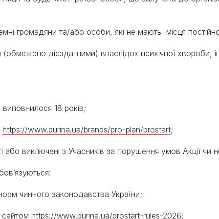
земні громадяни та/або особи, які не мають місця постійн
ми (обмежено дієздатними) внаслідок психічної хвороби,
е виповнилося 18 років;
:
https://www.purina.ua/brands/pro-plan/prostart
;
сті або виключені з Учасників за порушення умов Акції ч
зобов’язуються:
а норм чинного законодавства України;
я сайтом
https://www.purina.ua/prostart-rules-2026
;