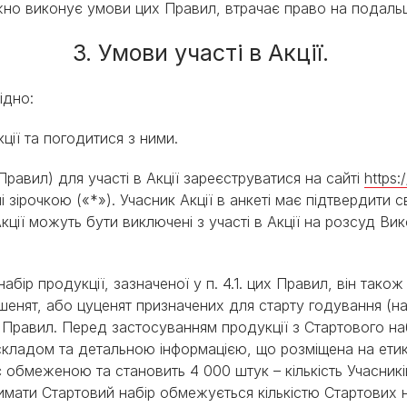
ежно виконує умови цих Правил, втрачає право на подальш
3. Умови участі в Акції.
бхідно:
кції та погодитися з ними.
1 Правил) для участі в Акції зареєструватися на сайті
https:
і зірочкою («*»). Учасник Акції в анкеті має підтвердити
ції можуть бути виключені з участі в Акції на розсуд Ви
бір продукції, зазначеної у п. 4.1. цих Правил, він тако
енят, або цуценят призначених для старту годування (на
х Правил. Перед застосуванням продукції з Стартового н
кладом та детальною інформацією, що розміщена на етикет
 є обмеженою та становить 4 000 штук – кількість Учасникі
имати Стартовий набір обмежується кількістю Стартових на