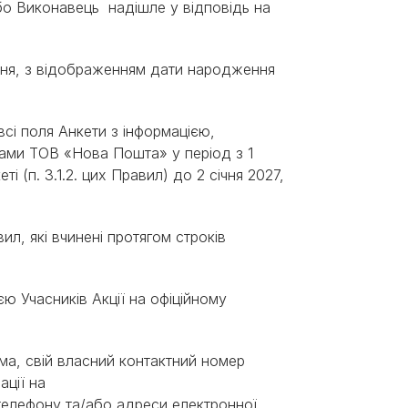
або Виконавець надішле у відповідь на
ня, з відображенням дати народження
 всі поля Анкети з інформацією,
ами ТОВ «Нова Пошта» у період з 1
(п. 3.1.2. цих Правил) до 2 січня 2027,
авил, які вчинені протягом строків
єю Учасників Акції на офіційному
ма
,
свій
власний
контактний
номер
ації
на
телефону
та
/
або
адреси
електронної