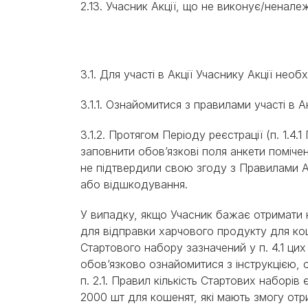
2.13. Учасник Акції, що не виконує/ненал
3.1. Для участі в Акції Учаснику Акції нео
3.1.1. Ознайомитися з правилами участі в А
3.1.2. Протягом Періоду реєстрації (п. 1.4.
заповнити обов’язкові поля анкети помічен
не підтвердили свою згоду з Правилами Ак
або відшкодування.
У випадку, якщо Учасник бажає отримати на
для відправки харчового продукту для кош
Стартового набору зазначений у п. 4.1 ци
обов’язково ознайомитися з інструкцією, с
п. 2.1. Правил кількість Стартових наборів
2000 шт для кошенят, які мають змогу отр