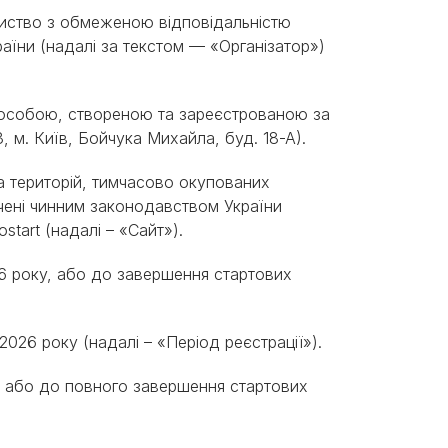
ариство з обмеженою відповідальністю
їни (надалі за текстом — «Організатор»)
Знайти для себе
Знайти для себе
собаку
Лишились питання? Зв'яжіться з нами
кота
 особою, створеною та зареєстрованою за
 м. Київ, Бойчука Михайла, буд. 18-А).
 та територій, тимчасово окупованих
чені чинним законодавством України
ostart (надалі – «Сайт»).
026 року, або до завершення стартових
я 2026 року (надалі – «Період реєстрації»).
у, або до повного завершення стартових