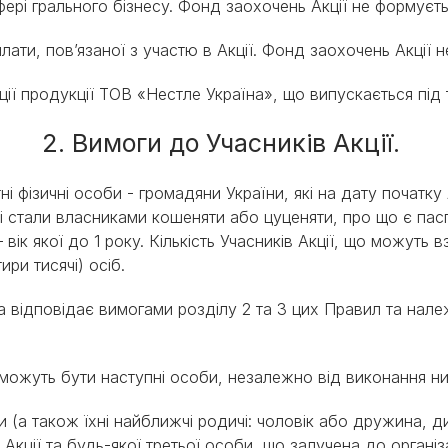
фері грального бізнесу. Фонд заохочень Акції не формуєтьс
плати, пов’язаної з участю в Акції. Фонд заохочень Акції 
ації продукції ТОВ «Нестле Україна», що випускається пі
2. Вимоги до Учасників Акції.
тні фізичні особи - громадяни України, які на дату початку
 які стали власниками кошеняти або цуценяти, про що є пас
к якої до 1 року. Кількість Учасників Акції, що можуть вз
ири тисячі) осіб.
ка відповідає вимогами розділу 2 та 3 цих Правил та нал
не можуть бути наступні особи, незалежно від виконання
и (а також їхні найближчі родичі: чоловік або дружина, ди
кції та будь-якої третьої особи, що залучена до організа