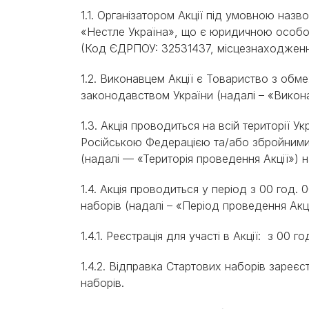
Експерти Purina®
Всі статті про собак
1.1. Організатором Акції під умовною наз
Наші новини
«Нестле Україна», що є юридичною особо
(Код ЄДРПОУ: 32531437, місцезнаходження:
1.2. Виконавцем Акції є Товариство з об
законодавством України (надалі – «Викон
1.3. Акція проводиться на всій території У
Російською Федерацією та/або збройними
(надалі — «Територія проведення Акції») на
1.4. Акція проводиться у період з 00 год.
наборів (надалі – «Період проведення Акц
1.4.1. Реєстрація для участі в Акції: з 00 
1.4.2. Відправка Стартових наборів зареє
наборів.