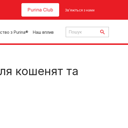
Header top
Purina Club
Зв’яжіться з нами
ство з Purina®
Наш вплив
ля
кошенят
та
ки
ння