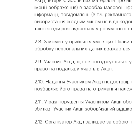
Акції, інтерв’ю або інших матеріалів про 
імені і зображення) в засобах масової інф
інформації, повідомлень (в т.ч. рекламног
використання жодним чином не відшкодов
такої згоди розглядається у розумінні ст.с
2.8. З моменту прийняття умов цих Правил
обробку персональних даних вважається 
2.9. Учасник Акції, що не погоджується з
право на подальшу учаcть в Акції.
2.10. Надання Учасником Акції недостовірн
позбавляє його права на отримання нале
2.11. У разі порушення Учасником Акції об
збитків, Учасник Акції зобов’язаний відшк
2.12. Організатор Акції залишає за собою п