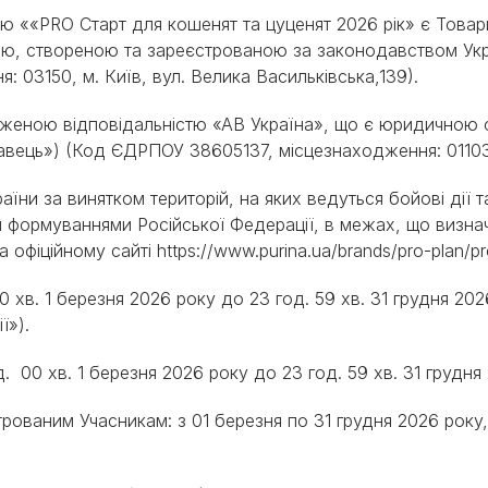
PRO PLAN® Ветеринарні
Вага кошеня по місяцях:
вою ««PRO Старт для кошенят та цуценят 2026 рік» є Тов
дієти
Всі торгові марки
скільки має важити кошеня
ю, створеною та зареєстрованою за законодавством Укра
Всі торгові марки
Кашель у кота: причини та
 03150, м. Київ, вул. Велика Васильківська,139).
лікування
Всі статті про котів
меженою відповідальністю «АВ Україна», що є юридичною
авець») (Код ЄДРПОУ 38605137, місцезнаходження: 01103,
країни за винятком територій, на яких ведуться бойові дії
 формуваннями Російської Федерації, в межах, що визна
 офіційному сайті https://www.purina.ua/brands/pro-plan/pr
 00 хв. 1 березня 2026 року до 23 год. 59 хв. 31 грудня 2
ії»).
год. 00 хв. 1 березня 2026 року до 23 год. 59 хв. 31 грудн
строваним Учасникам: з 01 березня по 31 грудня 2026 рок