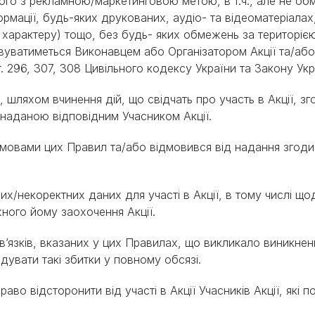
нього з рекламною/маркетинговою метою, в т.ч., але не обм
ормації, будь-яких друкованих, аудіо- та відеоматеріалах
о характеру) тощо, без будь- яких обмежень за територіє
уватиметься Виконавцем або Організатором Акції та/аб
т. 296, 307, 308 Цивільного кодексу Ук
раїни та Закону Ук
, шляхом вчинення дій, що свідчать про участь в Акції, з
наданою відповідним Учасником Акції.
 умовами цих Правил та/або відмовився від надання згод
их/некоректних даних для участі в Акції, в тому числі щод
жного йому заохочення Акції.
ов’язків, вказаних у цих Правилах, що викликало виникне
одувати такі збитки у повному обсязі.
раво відсторонити від участі в Акції Учасників Акції, які 