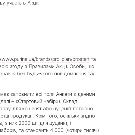
у участь в Акції.
//www.purina.ua/brands/pro-plan/prostart
та
 свою згоду з Правилами Акції. Особи, що
конавця без будь-якого повідомлення та/
ж має заповнити всі поля Анкети з даними
далі – «Стартовий набір»). Склад
абору для кошенят або цуценят потрібно
ці продукції. Крім того, оскільки згідно
в, з них 2000 шт для цуценят, і
борів, та становить 4 000 (чотири тисячі)