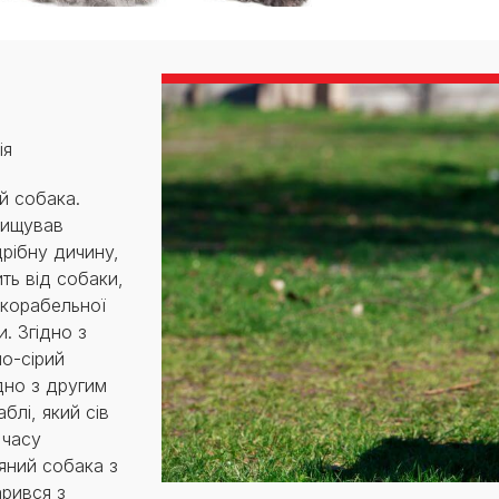
ія
й собака.
нищував
дрібну дичину,
ить від собаки,
 корабельної
и. Згідно з
о-сірий
дно з другим
блі, який сів
 часу
яний собака з
рився з