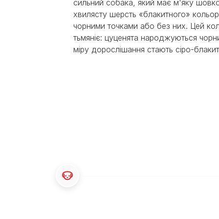
сильний собака, який має м'яку шовк
Експерти Purina®
Всі статті про собак
хвилясту шерсть «блакитного» кольор
Наші новини
чорними точками або без них. Цей кол
тьмяніє: цуценята народжуються чорн
міру дорослішання стають сіро-блаки