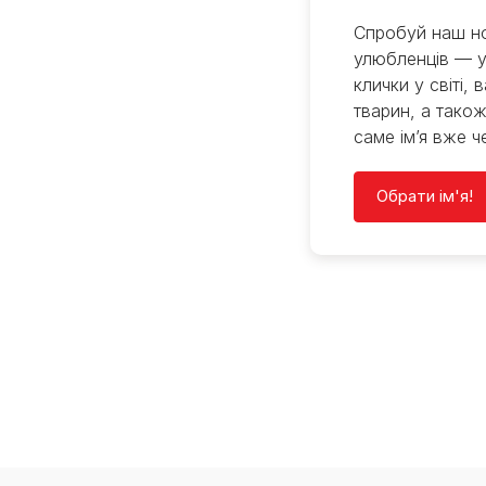
Спробуй наш но
улюбленців — у
клички у світі, 
тварин, а також
саме ім’я вже ч
Обрати ім'я!