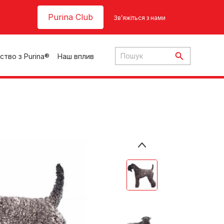
Header top
Purina Club
Зв’яжіться з нами
ство з Purina®
Наш вплив
ки
ння