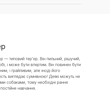
ер
р — типовий тер'єр. Він пильний, рішучий,
бі, і може бути впертим. Він повинен бути
ним, і грайливим, але іноді його
ість виглядає сумнівною! Деякі можуть не
ими собаками, тому необхідні рання
а постійне навчання.