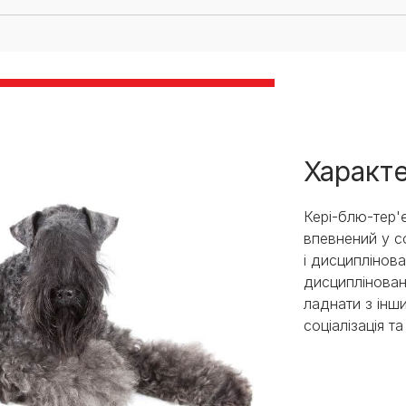
Характ
Кері-блю-тер'є
впевнений у со
і дисциплінова
дисциплінован
ладнати з інш
соціалізація т