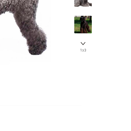
Знайти для себе
Знайти для себе
собаку
Лишились питання? Зв'яжіться з нами
кота
1 з 3