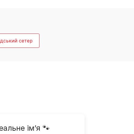
ндський сетер
еальне ім’я 🐾