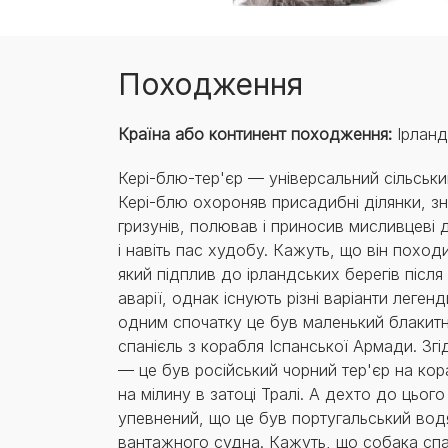
Походження
Країна або континент походження:
Ірланд
Кері-блю-тер'єр — універсальний сільськи
Кері-блю охороняв присадибні ділянки, з
гризунів, полював і приносив мисливцеві 
і навіть пас худобу. Кажуть, що він поход
який підплив до ірландських берегів після
аварії, однак існують різні варіанти легенд
одним спочатку це був маленький блакитн
спанієль з корабля Іспанської Армади. Згі
— це був російський чорний тер'єр на кора
на мілину в затоці Тралі. А дехто до цього
упевнений, що це був португальський вод
вантажного судна. Кажуть, що собака спа