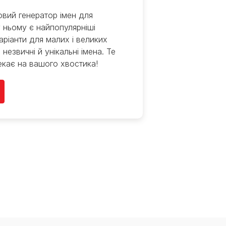
вий генератор імен для
 ньому є найпопулярніші
варіанти для малих і великих
 незвичні й унікальні імена. Те
екає на вашого хвостика!