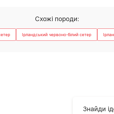
Cхожі породи:
сетер
Ірландський червоно-білий сетер
Ірла
Знайди ід