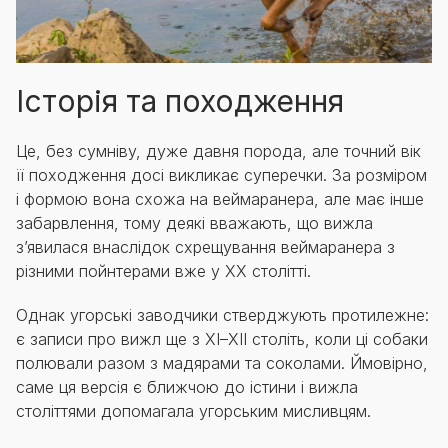
Історія та походження
Це, без сумніву, дуже давня порода, але точний вік
її походження досі викликає суперечки. За розміром
і формою вона схожа на веймаранера, але має інше
забарвлення, тому деякі вважають, що вижла
з’явилася внаслідок схрещування веймаранера з
різними пойнтерами вже у XX столітті.
Однак угорські заводчики стверджують протилежне:
є записи про вижл ще з XI–XII століть, коли ці собаки
полювали разом з мадярами та соколами. Ймовірно,
саме ця версія є ближчою до істини і вижла
століттями допомагала угорським мисливцям.