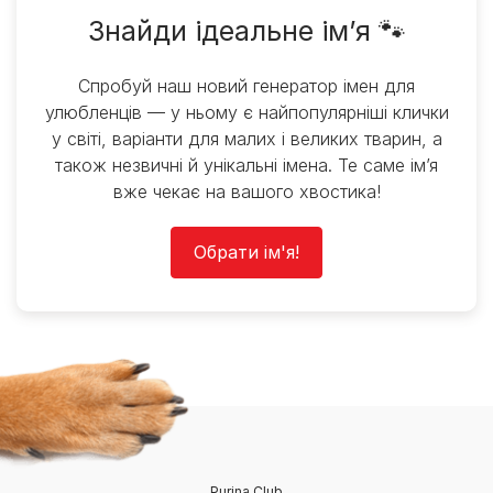
Знайди ідеальне ім’я 🐾
Спробуй наш новий генератор імен для
улюбленців — у ньому є найпопулярніші клички
у світі, варіанти для малих і великих тварин, а
також незвичні й унікальні імена. Те саме ім’я
вже чекає на вашого хвостика!
Обрати ім'я!
Purina Club