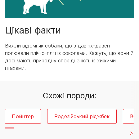
Цікаві факти
Вижли відомі як собаки, що з давніх-давен
полювали пліч-о-пліч із соколами. Кажуть, що вони й
досі мають природну спорідненість із хижими
птахами.
Схожі породи:
Пойнтер
Родезійський ріджбек
Ве