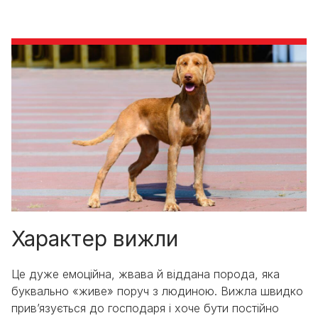
Характер вижли
Це дуже емоційна, жвава й віддана порода, яка
буквально «живе» поруч з людиною. Вижла швидко
прив’язується до господаря і хоче бути постійно