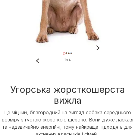
1 з 4
Угорська жорсткошерста
вижла
Це міцний, благородний на вигляд собака середнього
розміру з густою жорсткою шерстю. Вони дуже ласкаві
та надзвичайно енергійні, тому найкраще підходять для
активних власників і сімей.