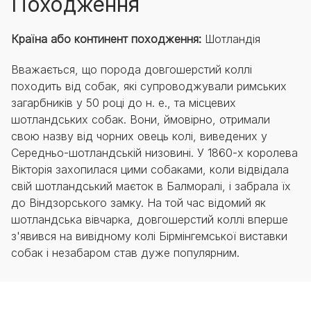
Походження
Країна або континент походження:
Шотландія
Вважається, що порода довгошерстий коллі
походить від собак, які супроводжували римських
загарбників у 50 році до н. е., та місцевих
шотландських собак. Вони, ймовірно, отримали
свою назву від чорних овець колі, виведених у
Середньо-шотландській низовині. У 1860-х королева
Вікторія захопилася цими собаками, коли відвідала
свій шотландський маєток в Балморалі, і забрала їх
до Віндзорського замку. На той час відомий як
шотландська вівчарка, довгошерстий коллі вперше
з'явився на вивідному колі Бірмінгемської виставки
собак і незабаром став дуже популярним.