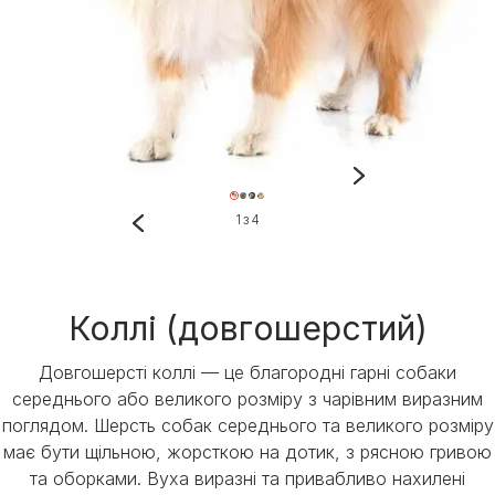
1 з 4
Коллі (довгошерстий)
Довгошерсті коллі — це благородні гарні собаки
середнього або великого розміру з чарівним виразним
поглядом. Шерсть собак середнього та великого розміру
має бути щільною, жорсткою на дотик, з рясною гривою
та оборками. Вуха виразні та привабливо нахилені