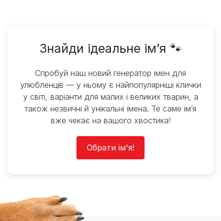
Знайди ідеальне ім’я 🐾
Спробуй наш новий генератор імен для
улюбленців — у ньому є найпопулярніші клички
у світі, варіанти для малих і великих тварин, а
також незвичні й унікальні імена. Те саме ім’я
вже чекає на вашого хвостика!
Обрати ім'я!