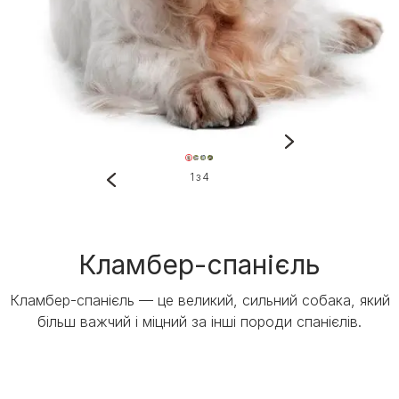
1 з 4
Кламбер-спанієль
Кламбер-спанієль — це великий, сильний собака, який
більш важчий і міцний за інші породи спанієлів.