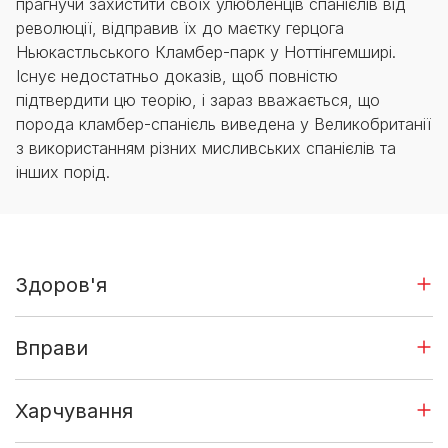
прагнучи захистити своїх улюбленців спанієлів від
революції, відправив їх до маєтку герцога
Ньюкастльського Кламбер-парк у Ноттінгемширі.
Існує недостатньо доказів, щоб повністю
підтвердити цю теорію, і зараз вважається, що
порода кламбер-спанієль виведена у Великобританії
з використанням різних мисливських спанієлів та
інших порід.
Здоров'я
Вправи
Харчування