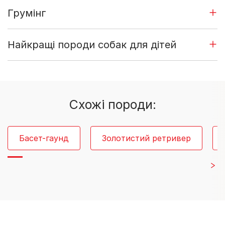
Грумінг
Найкращі породи собак для дітей
Cхожі породи:
Басет-гаунд
Золотистий ретривер