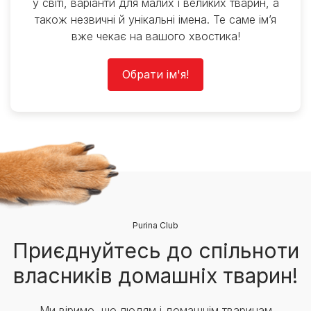
у світі, варіанти для малих і великих тварин, а
також незвичні й унікальні імена. Те саме ім’я
вже чекає на вашого хвостика!
Обрати ім'я!
Purina Club
Приєднуйтесь до спільноти
власників домашніх тварин!
Ми віримо, що людям і домашнім тваринам