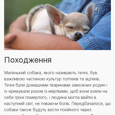
Походження
Маленький собака, якого називають течічі, був
важливою частиною культур толтеків та ацтеків.
Течічі були домашніми тваринами заможних родин і
їх кремували разом із мертвими, щоб вони взяли на
себе гріхи померлого, і людина могла ввійти в
наступний світ, не гніваючи богів. Передбачалося, що
собаки також будуть вести покійного через