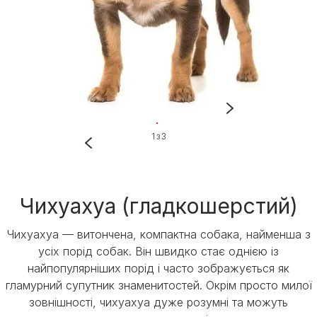
1 з 3
Чихуахуа (гладкошерстий)
Чихуахуа — витончена, компактна собака, найменша з
усіх порід собак. Він швидко стає однією із
найпопулярніших порід і часто зображується як
гламурний супутник знаменитостей. Окрім просто милої
зовнішності, чихуахуа дуже розумні та можуть