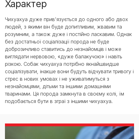
Характер
Чихуахуа дуже прив'язується до одного або двох
людей, з якими він буде допитливим, жвавим та
розумним, а також дуже і постійно ласкавим. Однак
без достатньої соціалізації порода не буде
доброзичливо ставитись до незнайомців і може
виглядати нервовою, «дуже балакучою» і навіть
різкою. Собак чихуахуа потрібно якнайшвидше
соціалізувати, інакше вони будуть відчувати тривогу і
стрес в нових умовах і не уживатимуться з
незнайомцями, дітьми та іншими домашніми
тваринами. Ця порода замкнута в своєму колі, їм
подобається бути в зграї з іншими чихуахуа.