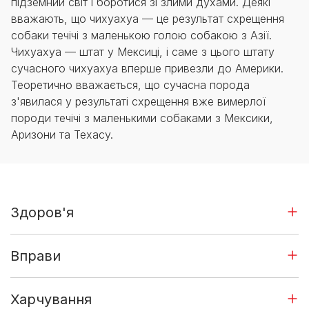
підземний світ і боротися зі злими духами. Деякі
вважають, що чихуахуа — це результат схрещення
собаки течічі з маленькою голою собакою з Азії.
Чихуахуа — штат у Мексиці, і саме з цього штату
сучасного чихуахуа вперше привезли до Америки.
Теоретично вважається, що сучасна порода
з'явилася у результаті схрещення вже вимерлої
породи течічі з маленькими собаками з Мексики,
Аризони та Техасу.
Здоров'я
Вправи
Харчування