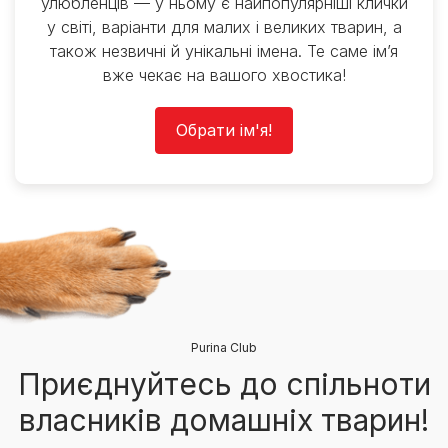
улюбленців — у ньому є найпопулярніші клички
у світі, варіанти для малих і великих тварин, а
також незвичні й унікальні імена. Те саме ім’я
вже чекає на вашого хвостика!
Обрати ім'я!
Purina Club
Приєднуйтесь до спільноти
власників домашніх тварин!