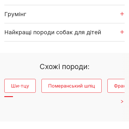
Грумінг
Найкращі породи собак для дітей
Cхожі породи:
Ши-тцу
Померанський шпіц
Франц