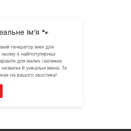
еальне ім’я 🐾
вий генератор імен для
 ньому є найпопулярніші
варіанти для малих і великих
 незвичні й унікальні імена. Те
екає на вашого хвостика!