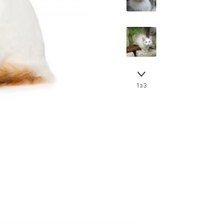
Знайти для себе
Знайти для себе
собаку
Лишились питання? Зв'яжіться з нами
кота
1 з 3