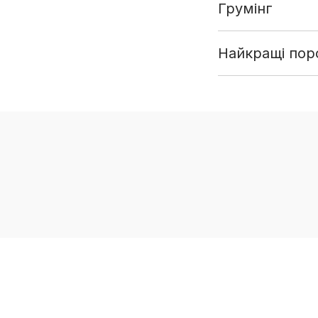
Грумінг
Найкращі поро