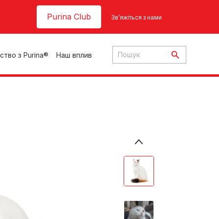
Header top
Purina Club
Зв’яжіться з нами
ство з Purina®
Наш вплив
ки
ння