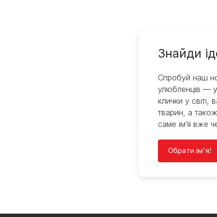
Знайди ід
Спробуй наш но
улюбленців — у
клички у світі, 
тварин, а також
саме ім’я вже ч
Обрати ім'я!