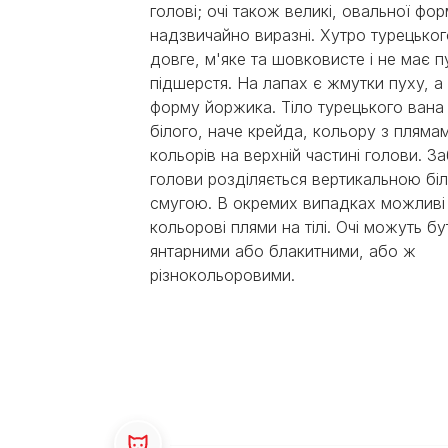
Експерти Purina®
голові; очі також великі, овальної фор
Всі статті про собак
надзвичайно виразні. Хутро турецьког
Наші новини
довге, м'яке та шовковисте і не має 
підшерстя. На лапах є жмутки пуху, а 
форму йоржика. Тіло турецького ван
білого, наче крейда, кольору з пляма
кольорів на верхній частині голови. З
голови розділяється вертикальною бі
смугою. В окремих випадках можливі 
кольорові плями на тілі. Очі можуть бу
янтарними або блакитними, або ж
різнокольоровими.