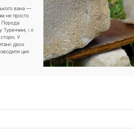
ького вана —
ам не просто
. Порода
Туреччині, і її
сторіч. У
итанії двох
розводити цих