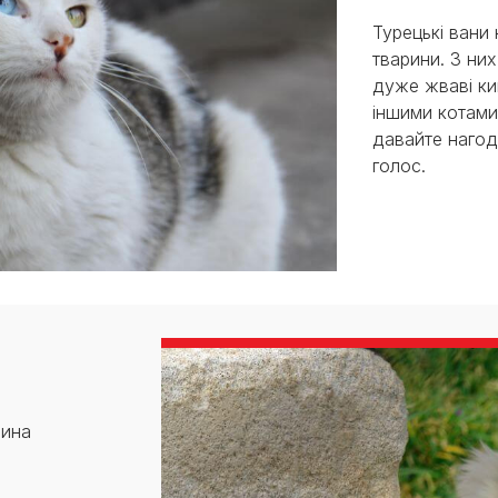
Турецькі вани
тварини. З ни
дуже жваві ки
іншими котами,
давайте нагоду
голос.
ина