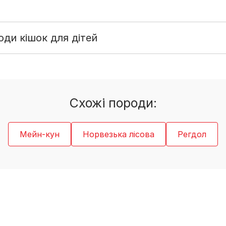
ди кішок для дітей
Cхожі породи:
Мейн-кун
Норвезька лісова
Регдол