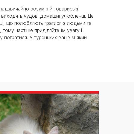
 надзвичайно розумні й товариські
х виходять чудові домашні улюбленці. Це
ці, що полюбляють гратися з людьми та
 тому частіше приділяйте їм увагу і
 погратися. У турецьких ванів м'який