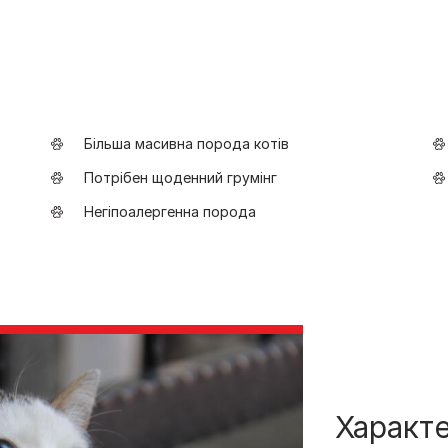
Більша масивна порода котів
Потрібен щоденний грумінг
Негіпоалергенна порода
Характ