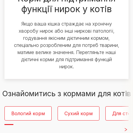
функції нирок у котів
Якщо ваша кішка страждає на хронічну
хворобу нирок або інші ниркові патології,
годування якісним дієтичним кормом,
спеціально розробленим для потреб тварини,
матиме велике значення. Перегляньте наші
дієтичні корми для підтримання функцій
нирок.
Ознайомитись з кормами для котів
Вологий корм
Сухий корм
Для сте