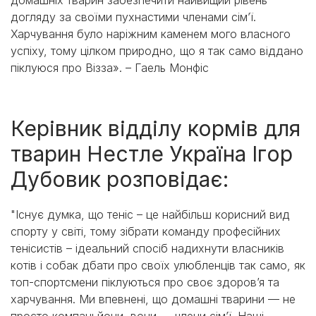
домашніх тварин забезпечити найвищий рівень
догляду за своїми пухнастими членами сім’ї.
Харчування було наріжним каменем мого власного
успіху, тому цілком природно, що я так само віддано
піклуюся про Візза». – Гаель Монфіс
Керівник відділу кормів для
тварин Нестле Україна Ігор
Дубовик розповідає:
"Існує думка, що теніс – це найбільш корисний вид
спорту у світі, тому зібрати команду професійних
тенісистів – ідеальний спосіб надихнути власників
котів і собак дбати про своїх улюбленців так само, як
топ-спортсмени піклуються про своє здоров’я та
харчування. Ми впевнені, що домашні тварини — не