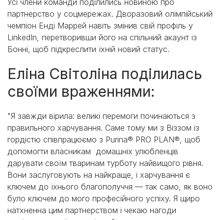
Усі члени команди поділились новиною про
партнерство у соцмережах. Дворазовий олімпійський
чемпіон Енді Маррей навіть змінив свій профіль у
LinkedIn, перетворивши його на спільний акаунт із
Бонні, щоб підкреслити їхній новий статус.
Еліна Світоліна поділилась
своїми враженнями:
"Я завжди вірила: великі перемоги починаються з
правильного харчування. Саме тому ми з Віззом із
гордістю співпрацюємо з Purina® PRO PLAN®, щоб
допомогти власникам домашніх улюбленців
дарувати своїм тваринам турботу найвищого рівня.
Вони заслуговують на найкраще, і харчування є
ключем до їхнього благополуччя — так само, як воно
було ключем до мого професійного успіху. Я щиро
натхненна цим партнерством і чекаю нагоди