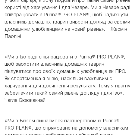
у моїй кар’єрі, я хочу подбати про такий самий рівень
користі від харчування і для Чезаре. Ми з Чезаре раді
співпрацювати з Purina® PRO PLAN®, щоб надихнути
власників домашніх тварин вивести догляд за своїми
домашніми улюбленцями на новий рівень». – Жасмін
Паоліні
«Ми з Ізо раді співпрацювати з Purina® PRO PLAN®,
щоб заохотити власників домашніх тварин
піклуватися про своїх домашніх улюбленців як ПРО.
Як спортсменка я знаю, наскільки важливим є
харчування для досягнення результату. Тому я прагну
забезпечити такий самий рівень догляду і для Ізо». -
Чагла Бююкакчай
«Ми з Віззом пишаємося партнерством із Purina®
PRO PLAN®, що спрямоване на допомогу власникам