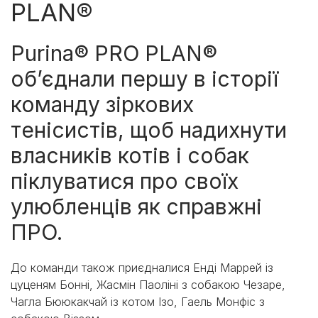
PLAN®
Purina® PRO PLAN®
об’єднали першу в історії
команду зіркових
тенісистів, щоб надихнути
власників котів і собак
піклуватися про своїх
улюбленців як справжні
ПРО.
До команди також приєдналися Енді Маррей із
цуценям Бонні, Жасмін Паоліні з собакою Чезаре,
Чагла Бююкакчай із котом Ізо, Гаель Монфіс з