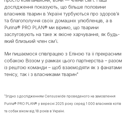
просто компаньйони, вони — члени сім’ї. Наші
дослідження показують, що більше половини
власників тварин в Україні турбуються про здоров’я
та благополуччя своїх домашніх улюбленців, а в
Purina® PRO PLAN® ми віримо, що тварини
заслуговують на таке ж якісне харчування, як будь-
який близький член сім’ї.
Ми пишаємося співпрацею з Еліною та її прекрасним
собакою Віззом у рамках цього партнерства – разом
із рештою команди – щоб взаємодіяти як з фанатами
тенісу, так і з власниками тварин"
¹Згідно з дослідженням Censuswide проведеного на замовлення
Purina® PRO PLAN® у вересні 2025 року серед 1 000 власників котів
та собак віком від 18 років в Україні.