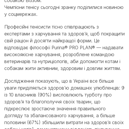
собакою Віззом.
Чемпіони тенісу сьогодні зранку поділилися новиною
у соцмережах.
Професійні тенісисти тісно співпрацюють з
експертами з харчування та здоров’я, щоб покращити
свій раціон й досягти найкращої форми. Це
відповідає філософії Purina® PRO PLAN® — надавати
високоякісне харчування, розроблене командою
ветеринарів та нутриціологів, аби допомогти котам і
собакам жити активним, здоровим і довгим життям.
Дослідження показують, що в Україні все більше
уваги приділяється здоров’ю домашніх улюбленців: 9
із 10 власників (90%) висловлюють турботу про
здоров’я та благополуччя своїх тварин, що
підкреслює зростаюче значення правильного
догляду та збалансованого харчування, а більше
половини (67%) збільшили витрати на здоров’я своїх