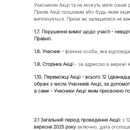
Учасником Акції та не можуть мати ознак 
Призів Акції грошовим або будь-яким інши
виплачується. Призи які залишилися не в
1.7. Порушення вимог щодо участі - невід
Правил.
1.8. Учасник -
фізична особа, яка відповід
1.9. Сторінка Акції
- за адресою в мережі 
1.10. Переможці Акції - всього 12 (дванад
обрані з числа Учасників Акції, за допомо
а саме - Учасники Акції яким присвоєно по
2.1 Загальний період проведення Акції:
з 1
вересня 2025 року
включно, дата оголоше