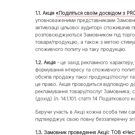
Експерти Purina®
Всі статті про собак
Наші новини
1.1. Акція
«Поділіться своїм досвідом з P
уповноваженими представниками Замовника
активізації цільової аудиторії споживачів
розповсюджуються Замовником під торгово
товари/продукцію, а також з метою стиму
споживчого попиту на таку продукцію.
1.2. Акція
- це захід рекламного характеру
формування інтересу та споживчого попит
обсягів продажу такої продукції/послуг т
це право. Акція проводиться відповідно д
рекламування товару/послуг Замовника, с
(дохід) (п. 14.1.101. статті 14 Податкового 
Беручи участь в Акції кожна особа тим с
підтверджує свою повну беззаперечну зго
1.3. Замовник проведення Акції: ТОВ «Нес