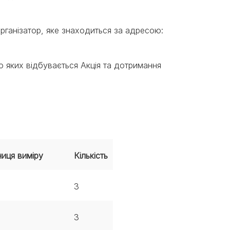
ганізатор, яке знаходиться за адресою:
о яких відбувається Акція та дотримання
иця виміру
Кількість
3
3