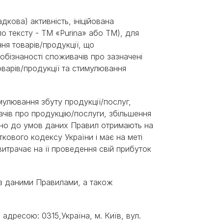
дкова) активність, ініційована
Знайти для себе
Знайти для себе
 тексту - ТМ «Purina» або ТМ), для
собаку
Лишились питання? Зв'яжіться з нами
кота
ння товарів/продукції, що
бізнаності споживачів про зазначені
варів/продукції та стимулювання
мулювання збуту продукції/послуг,
чів про продукцію/послуги, збільшення
відно до умов даних Правил отримають на
кового кодексу України і має на меті
итрачає на її проведення свій прибуток
 з даними Правилами, а також
дресою: 0315,Україна, м. Київ, вул.