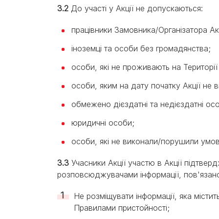
3.2
До участі у Акції не допускаються:
працівники Замовника/Організатора Акці
іноземці та особи без громадянства;
особи, які не проживають на Території 
особи, яким на дату початку Акції не 
обмежено дієздатні та недієздатні ос
юридичні особи;
особи, які не виконали/порушили умо
3.3
Учасники Акції участю в Акції підтвер
розповсюджувачами інформації, пов'язан
Не розміщувати інформації, яка місти
Правилами пристойності;