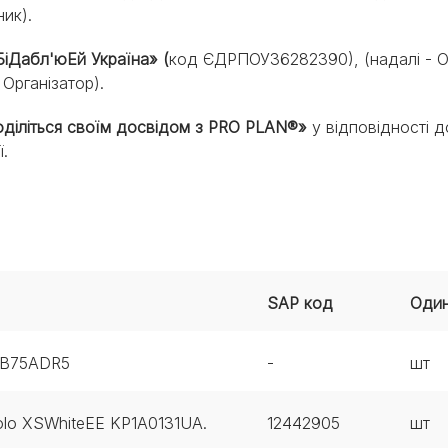
ик).
іБіДабл'юЕй Україна» (
код ЄДРПОУ36282390), (надалі - Ор
 Організатор).
«Поділіться своїм досвідом з PRO PLAN®»
у відповідності д
.
SAP код
Один
0B75ADR5
-
шт
lo XSWhiteEE KP1A0131UA.
12442905
шт