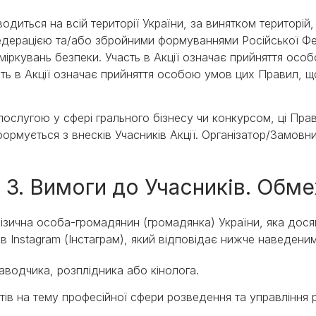
водиться на всій території України, за винятком територій,
дерацією та/або збройними формуваннями Російської Фед
міркувань безпеки. Участь в Акції означає прийняття ос
сть в Акції означає прийняття особою умов цих Правил, щ
послугою у сфері грального бізнесу чи конкурсом, ці Пра
ормується з внесків Учасників Акції. Організатор/Замов
 3. Вимоги до Учасників. Обм
ізична особа-громадянин (громадянка) України, яка досяг
 в Instagram (Інстаграм), який відповідає нижче наведеним
заводчика, розплідника або кінолога.
ів на тему професійної сфери розведення та управління ро