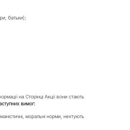
ри, батьки);
рмації на Сторінці Акції вони стають
аступних вимог:
маністичні, моральні норми, нехтують