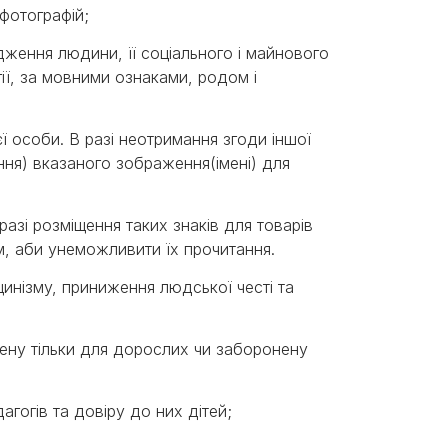
фотографій;
ження людини, її соціального і майнового
ігії, за мовними ознаками, родом і
ї особи. В разі неотримання згоди іншої
ння) вказаного зображення(імені) для
разі розміщення таких знаків для товарів
м, аби унеможливити їх прочитання.
инізму, приниження людської честі та
ену тільки для дорослих чи заборонену
агогів та довіру до них дітей;