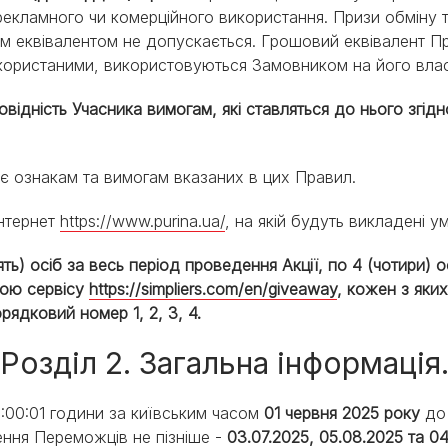
рекламного чи комерційного використання. Призи обміну 
м еквівалентом не допускається. Грошовий еквівалент При
икористаними, використовуються Замовником на його вла
повідність Учасника вимогам, які ставляться до нього згі
ає ознакам та вимогам вказаних в цих Правил.
Інтернет
https://www.purina.ua/
, на якій будуть викладені у
цять) осіб за весь період проведення Акції, по 4 (чотири)
гою сервісу
https://simpliers.com/en/giveaway
, кожен з яки
рядковий номер 1, 2, 3, 4.
Розділ 2. Загальна інформація
2:00:01 години за київським часом
01 червня 2025 року
до 
ння Переможців не пізніше -
03.07.2025, 05.08.2025 та 04