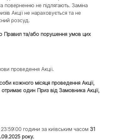
та поверненню не підлягають. Заміна
зів Акції не нараховується та не
сний розсуд.
дно Правил та/або порушення умов цих
мови проведення Акції.
 особи кожного місяця проведення Акції,
х отримає один Приз від Замовника Акції,
.
23:59:00 години за київським часом
31
.09.2025 року.