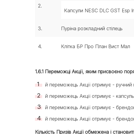
2.
Капсули NESC DLC GST Esp In
3.
Пуріна розкладний стілець
4.
Клітка БР Про План Вист Мал
1.6.1 Переможці Акції, яким присвоєно по
й переможець Акції отримує - ручни
й переможець Акції отримує - капсуль
й переможець Акції отримує - брендо
й переможець Акції отримує - брендо
Кількість Призів Акції обмежена і становит