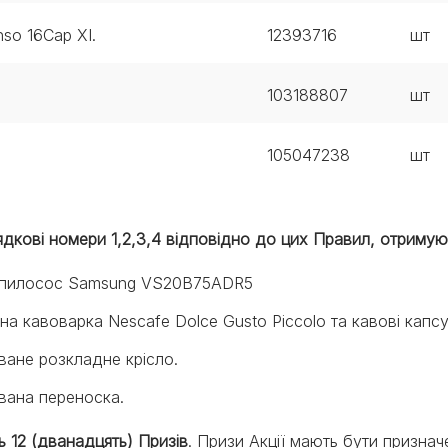
so 16Cap XI.
12393716
шт
103188807
шт
105047238
шт
рядкові номери 1,2,3,4 відповідно до цих Правил, отриму
й пилосос Samsung VS20B75ADR5
на кавоварка Nescafe Dolce Gusto Piccolo та кавові капс
ване розкладне крісло.
вана переноска.
ь 12 (дванадцять) Призів
. Призи Акції мають бути призна