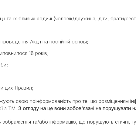
ї та їх близькі родичі (чоловік/дружина, діти, брати/сест
проведення Акції на постійній основі;
виповнилося 18 років;
оби;
ви цих Правил;
джують свою поінформованість про те, що розміщенням інфо
ої з ТМ.
З огляду на це вони зобов'язані не порушувати н
ть зображення та/або інформацію, що порушують етичні, гу