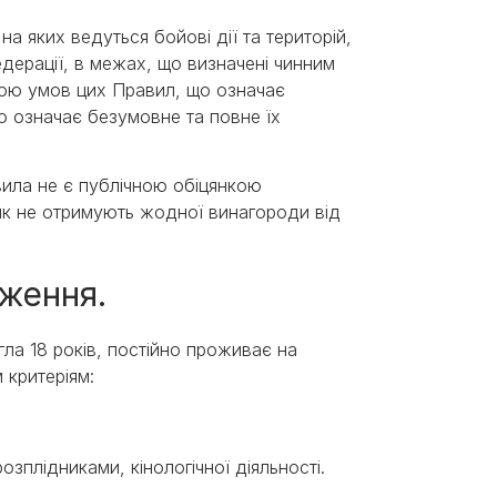
 на яких ведуться бойові дії та територій,
ерації, в межах, що визначені чинним
обою умов цих Правил, що означає
о означає безумовне та повне їх
вила не є публічною обіцянкою
ник не отримують жодної винагороди від
еження.
ла 18 років, постійно проживає на
 критеріям:
зплідниками, кінологічної діяльності.