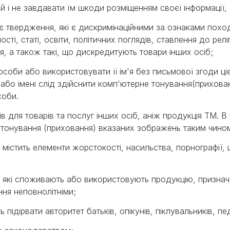
й і не завдавати їм шкоди розміщенням своєї інформації, 
є твердження, які є дискримінаційними за ознаками поход
сті, статі, освіти, політичних поглядів, ставлення до рел
, а також такі, що дискредитують товари інших осіб;
соби або використовувати її ім'я без письмової згоди ціє
або імені слід здійснити комп'ютерне тонування(прихова
соби.
для товарів та послуг інших осіб, аніж продукція ТМ. В 
е тонування (приховання) вказаних зображень таким чино
істить елементи жорстокості, насильства, порнографії, ц
 які споживають або використовують продукцію, признач
ня неповнолітніми;
підірвати авторитет батьків, опікунів, піклувальників, пед