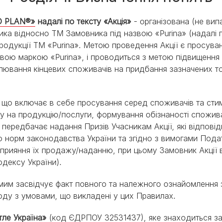
PRO PLAN® Ветеринарні
Вага кошеня по місяцях:
дієти
Всі торгові марки
скільки має важити кошеня
RO PLAN®»
надалі по тексту «Акція»
- організована (не випа
Всі торгові марки
Кашель у кота: причини та
 відносно ТМ Замовника під назвою «Purina» (надалі по
лікування
 продукції ТМ «Purina». Метою проведення Акції є просува
Всі статті про котів
ю маркою «Purina», і проводиться з метою підвищення о
лювання кінцевих споживачів на придбання зазначених то
, що включає в себе просування серед споживачів та сти
у на продукцію/послуги, формування обізнаності спожива
а передбачає надання Призів Учасникам Акції, які відпо
о норм законодавства України та згідно з вимогами Подат
прияння їх продажу/наданню, при цьому Замовник Акції в
кодексу України).
амим засвідчує факт повного та належного ознайомлення
ду з умовами, що викладені у цих Правилах.
тле Україна»
(код ЄДРПОУ 32531437), яке знаходиться за а