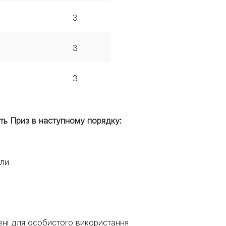
3
3
3
ють Приз в наступному порядку:
ули
чені для особистого використання