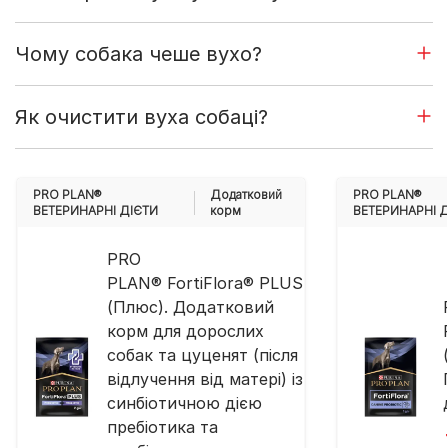
Чому собака чеше вухо?
Як очистити вуха собаці?
PRO PLAN®
Додатковий
PRO PLAN®
ВЕТЕРИНАРНІ ДІЄТИ
корм
ВЕТЕРИНАРНІ 
PRO
PLAN® FortiFlora® PLUS
(Плюс). Додатковий
корм для дорослих
собак та цуценят (після
відлучення від матері) із
синбіотичною дією
пребіотика та