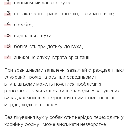
неприємний запах з вуха;
собака часто трясе головою, нахиляє її вбік;
свербіж;
виділення з вуха;
болючість при дотику до вуха;
зниження слуху, втрата орієнтації.
При зовнішньому запаленні зазвичай страждає тільки
слуховий прохід, а ось при середньому і
внутрішньому можуть початися проблеми з
рівновагою, з'являється хиткість ходи. У запущених
випадках можливі неврологічні симптоми: перекіс
морди, ходіння по колу.
Без лікування вух у собак отит нерідко переходить у
хронічну форму і може викликати незворотне