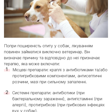
Попри поширеність отиту у собак, лікуванням
повинен займатися виключно ветеринар. Він
визначає причину та відповідно до неї призначає
терапію, яка може включати:
Місцеві препарати: краплі з антибіотиками та/або
протигрибковими компонентами, антисептичні
розчини, мазі при сильному запаленні.
Системні препарати: антибіотики (при
бактеріальному зараженні), антигістамінні (при
алергії), протигрибкові (при грибкових інфекціях
вух у собак).