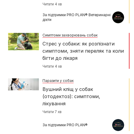
Читати 4 хв
За підтримки PRO PLAN® Ветеринарні
дієти
Симптоми захворювань собак
Стрес у собаки: як розпізнати
симптоми, зняти переляк та коли
бігти до лікаря
Читати 4 хв
Паразити у собак
Вушний кліщ у собак
(отодектоз): симптоми,
лікування
Читати 7 хв
За підтримки PRO PLAN®