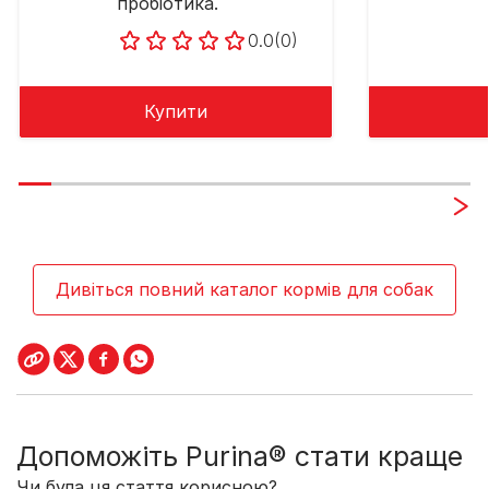
пробіотика.
0.0
(0)
Купити
Дивіться повний каталог кормів для собак
Допоможіть Purina® стати краще
Чи була ця стаття корисною?