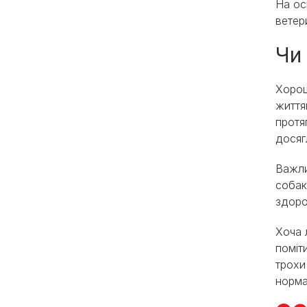
На ос
ветер
Чи
Хорош
життя
протя
досяг
Важли
собак
здоро
Хоча 
поміт
трохи
норма