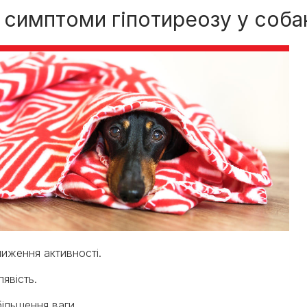
і симптоми гіпотиреозу у соба
иження активності.
явість.
ільшення ваги.