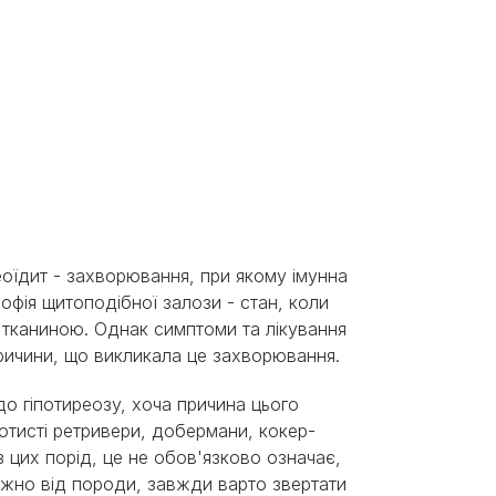
оїдит - захворювання, при якому імунна
офія щитоподібної залози - стан, коли
тканиною. Однак симптоми та лікування
причини, що викликала це захворювання.
до гіпотиреозу, хоча причина цього
лотисті ретривери, добермани, кокер-
з цих порід, це не обов'язково означає,
лежно від породи, завжди варто звертати