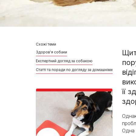
Схожі теми
Щит
Здоров'я собаки
пор
Експертний догляд за собакою
Статті та поради по догляду за домашніми улюбленця
від
вик
її 
здо
Однак
пробл
Одна 