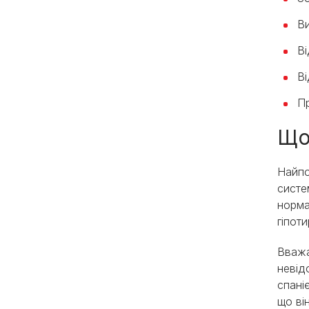
Ви
Ві
Ві
Пр
Що
Найпо
систе
норма
гіпот
Вважа
невід
спані
що ві