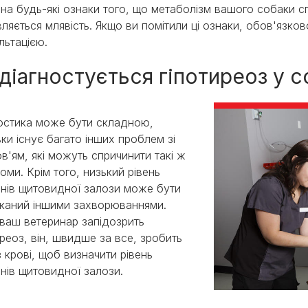
 на будь-які ознаки того, що метаболізм вашого собаки с
являється млявість. Якщо ви помітили ці ознаки, обов'язко
льтацією.
 діагностується гіпотиреоз у с
остика може бути складною,
ьки існує багато інших проблем зі
в'ям, які можуть спричинити такі ж
оми. Крім того, низький рівень
нів щитовидної залози може бути
каний іншими захворюваннями.
ваш ветеринар запідозрить
иреоз, він, швидше за все, зробить
з крові, щоб визначити рівень
нів щитовидної залози.