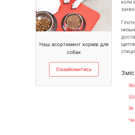
коли 
захво
Гіпот
низьк
доста
щитов
Наш асортимент кормів для
спеціа
собак​
Ознайомитись
Зміс
Як
Що
Як
Чи