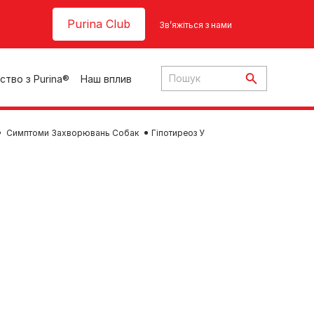
Header top
Purina Club
Зв’яжіться з нами
ство з Purina®
Наш вплив
Симптоми Захворювань Собак
Гіпотиреоз У
ки
ння