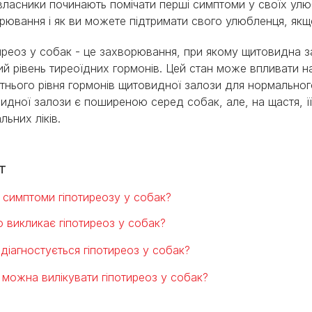
власники починають помічати перші симптоми у своїх улю
рювання і як ви можете підтримати свого улюбленця, якщ
иреоз у собак - це захворювання, при якому щитовидна 
ий рівень тиреоїдних гормонів. Цей стан може впливати на 
тнього рівня гормонів щитовидної залози для нормально
идної залози є поширеною серед собак, але, на щастя, 
льних ліків.
т
і симптоми гіпотиреозу у собак?
 викликає гіпотиреоз у собак?
 діагностується гіпотиреоз у собак?
 можна вилікувати гіпотиреоз у собак?