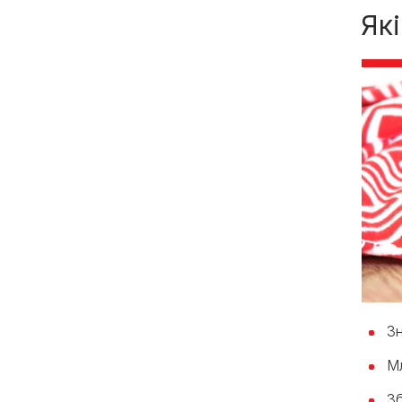
Як
Зн
Мл
Зб