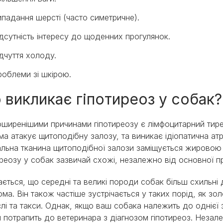
падання шерсті (часто симетричне).
дсутність інтересу до щоденних прогулянок.
дчуття холоду.
облеми зі шкірою.
 викликає гіпотиреоз у собак?
ширенішими причинами гіпотиреозу є лімфоцитарний тире
ма атакує щитоподібну залозу, та виникає ідіопатична атр
льна тканина щитоподібної залози заміщується жировою 
иреозу у собак зазвичай схожі, незалежно від основної 
ється, що середні та великі породи собак більш схильні 
ома. Він також частіше зустрічається у таких порід, як зо
єлі та такси. Однак, якщо ваш собака належить до однієї 
н потрапить до ветеринара з діагнозом гіпотиреоз. Неза