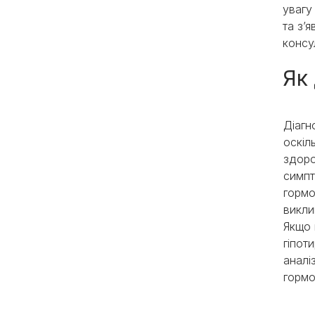
увагу
та з’
консу
Як
Діагн
оскіл
здоро
симпт
гормо
викли
Якщо 
гіпот
аналі
гормо