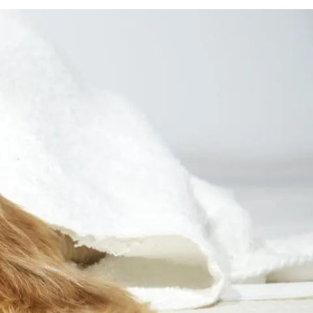
Знайти для себе
Знайти для себе
собаку
Лишились питання? Зв'яжіться з нами
кота