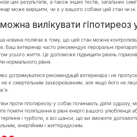
нові цих результатів, а також інших тестів, загальних сим
инар може вирішити, чи є у вашого собаки цей стан чи ні.
 можна вилікувати гіпотиреоз 
а новина полягає в тому, що цей стан можна контролю
м. Ваш ветеринар часто рекомендує пероральні препарати
гом усього життя. Це допоможе підвищити рівень гормоні
ли нормального рівня.
во дотримуватися рекомендацій ветеринара і не пропуска
 не є смертельним захворюванням, але якщо його не лікув
в'я.
ліки проти гіпотиреозу у собак починають діяти одразу, м
ите помітні поліпшення в рівні енергії вашого улюбленця а
 терпіння і турботи, є всі шанси, що ви зможете допомог
льним, енергійним і життєрадісним.