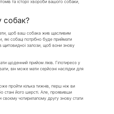
птомів та історії хвороби вашого собаки,
у собак?
вати, щоб ваш собака жив щасливим
, які собаці потрібно буде приймати
в щитовидної залози, щоб вони знову
ти щоденний прийом ліків. Гіпотиреоз у
ати, він може мати серйозні наслідки для
оже пройти кілька тижнів, перш ніж ви
бо стані його шерсті. Але, проявивши
ти своєму чотирилапому другу знову стати