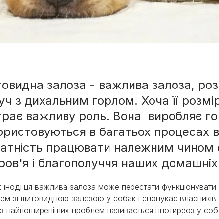
овидна залоза - важлива залоза, роз
уч з дихальним горлом. Хоча її розмі
ми
іграє важливу роль. Вона виробляє го
ористовуються в багатьох процесах в 
здатність працювати належним чином
ров'я і благополуччя наших домашніх
 іноді ця важлива залоза може перестати функціонувати
ем зі щитовидною залозою у собак і спонукає власників
з найпоширеніших проблем називається гіпотиреоз у соба