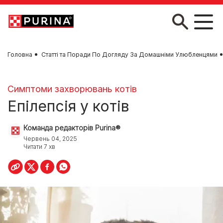
Skip to main content
Головна
Статті та Поради По Догляду За Домашніми Улюбленцями
Симптоми захворювань котів
Епілепсія у котів
Команда редакторів Purina®
Червень 04, 2025
Читати 7 хв