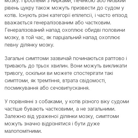
мозку. Проблеми з нирками, печінкою або низький
рівень цукру також можуть призвести до судом у
котів. Існують різні категорії епілепсії, і часто епізод
вважається генералізованим або частковим.
Генералізований напад охоплює обидві половини
мозку, в той час, як парціальний напад охоплює
певну ділянку мозку.
Загальні симптоми зазвичай починаються раптово і
тривають до трьох хвилин. Вони можуть викликати
тривогу, оскільки ви можете спостерігати такі
симптоми, як тремтіння, втрата свідомості,
посмикування або сечовипускання.
У порівнянні з собаками, у котів різного віку судоми
частіше бувають частковими, а не загальними.
Залежно від ураженої ділянки мозку, симптоми
можуть значно відрізнятися і бути дуже
малопомітними.