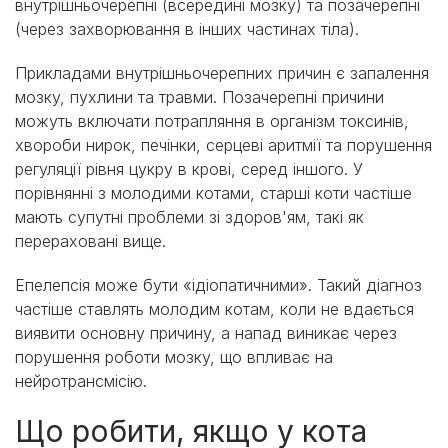
внутрішньочерепні (всередині мозку) та позачерепні
(через захворювання в інших частинах тіла).
Прикладами внутрішньочерепних причин є запалення
мозку, пухлини та травми. Позачерепні причини
можуть включати потрапляння в організм токсинів,
хвороби нирок, печінки, серцеві аритмії та порушення
регуляції рівня цукру в крові, серед іншого. У
порівнянні з молодими котами, старші коти частіше
мають супутні проблеми зі здоров'ям, такі як
перераховані вище.
Епелепсія може бути «ідіопатичними». Такий діагноз
частіше ставлять молодим котам, коли не вдається
виявити основну причину, а напад виникає через
порушення роботи мозку, що впливає на
нейротрансмісію.
Що робити, якщо у кота