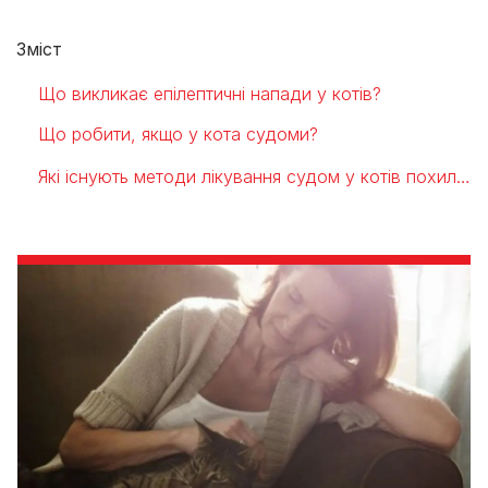
Зміст
Що викликає епілептичні напади у котів?
Що робити, якщо у кота судоми?
Які існують методи лікування судом у котів похилого віку?