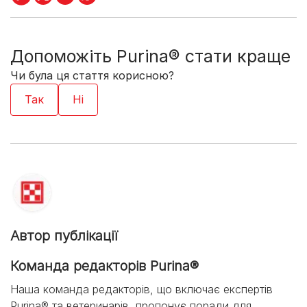
Допоможіть Purina® стати краще
Чи була ця стаття корисною?
Автор публікації
Команда редакторів Purina®
Наша команда редакторів, що включає експертів
Purina® та ветеринарів, пропонує поради для