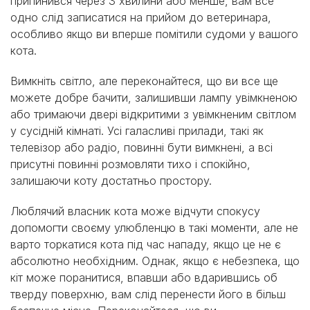
припинився через 3 хвилини або менше, вам все
одно слід записатися на прийом до ветеринара,
особливо якщо ви вперше помітили судоми у вашого
кота.
Вимкніть світло, але переконайтеся, що ви все ще
можете добре бачити, залишивши лампу увімкненою
або тримаючи двері відкритими з увімкненим світлом
у сусідній кімнаті. Усі галасливі прилади, такі як
телевізор або радіо, повинні бути вимкнені, а всі
присутні повинні розмовляти тихо і спокійно,
залишаючи коту достатньо простору.
Люблячий власник кота може відчути спокусу
допомогти своєму улюбленцю в такі моменти, але не
варто торкатися кота під час нападу, якщо це не є
абсолютно необхідним. Однак, якщо є небезпека, що
кіт може поранитися, впавши або вдарившись об
тверду поверхню, вам слід перенести його в більш