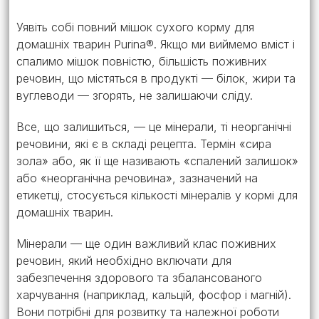
Уявіть собі повний мішок сухого корму для
домашніх тварин Purina®. Якщо ми виймемо вміст і
спалимо мішок повністю, більшість поживних
речовин, що містяться в продукті — білок, жири та
вуглеводи — згорять, не залишаючи сліду.
Все, що залишиться, — це мінерали, ті неорганічні
речовини, які є в складі рецепта. Термін «сира
зола» або, як її ще називають «спалений залишок»
або «неорганічна речовина», зазначений на
етикетці, стосується кількості мінералів у кормі для
домашніх тварин.
Мінерали — ще один важливий клас поживних
речовин, який необхідно включати для
забезпечення здорового та збалансованого
харчування (наприклад, кальцій, фосфор і магній).
Вони потрібні для розвитку та належної роботи