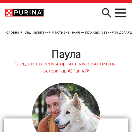
Skip to main content
Головна
Ваші запитання мають значення — про харчування та догляд
Паула
Спеціаліст із регуляторних і наукових питань і
ветеринар @Purina®