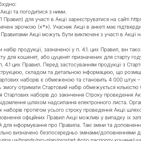
обхідно:
 Акції та погодитися з ними.
4.1 Правил) для участі в Акції зареєструватися на сайті http
ічені зірочкою («*»). Учасник Акції в анкеті має підтвер
Правилами Акції можуть бути виключені з участі в Акції 
набір продукції, зазначеної у п. 4.1. цих Правил, він так
у для кошенят, або цуценят призначених для старту году
. 4.1 цих Правил. Перед застосуванням продукції з Стар
трукцією, складом та детальною інформацією, що розміщен
 Стартових наборів є обмеженою та становить 4 000 штук – 
ть змогу отримати Стартовий набір обмежується кількістю
ення Стартових наборів до закінчення Строку проведення А
овідомлення шляхом надсилання електронного листа. Орга
вих наборів протягом усього строку проведення Акції шля
повнення офіційних Правил Акції можливі у випадку їх за
 для інформування про Правила. Такі зміни та доповненн
іально визначено безпосередньо змінами/доповненнями до
purina.ua/brands/pro-plan/prostart фото паспорту кошеня/цу