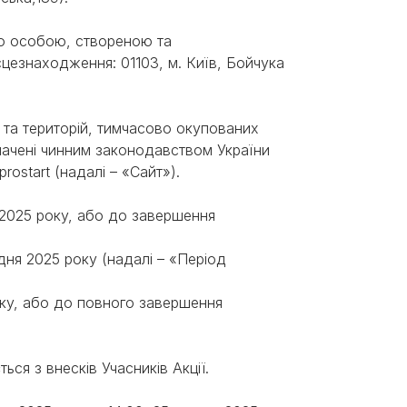
ою особою, створеною та
Знайти для себе
Знайти для себе
цезнаходження: 01103, м. Київ, Бойчука
собаку
Лишились питання? Зв'яжіться з нами
кота
ії та територій, тимчасово окупованих
ачені чинним законодавством України
prostart (надалі – «Сайт»).
я 2025 року, або до завершення
рудня 2025 року (надалі – «Період
оку, або до повного завершення
ься з внесків Учасників Акції.