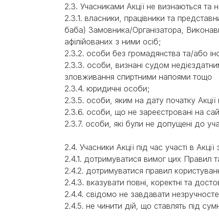
2.3. Учасниками Акції не визнаються та
2.3.1. власники, працівники та представн
баба) Замовника/Організатора, Виконавця
афілійованих з ними осіб;
2.3.2. особи без громадянства та/або ін
2.3.3. особи, визнані судом недієздатн
зловживання спиртними напоями тощо
2.3.4. юридичні особи;
2.3.5. особи, яким на дату початку Акції
2.3.6. особи, що не зареєстровані на сайт
2.3.7. особи, які були не допущені до у
2.4. Учасники Акції під час участі в Акці
2.4.1. дотримуватися вимог цих Правил 
2.4.2. дотримуватися правил користування
2.4.3. вказувати повні, коректні та дост
2.4.4. свідомо не завдавати незручност
2.4.5. не чинити дій, що ставлять під сум