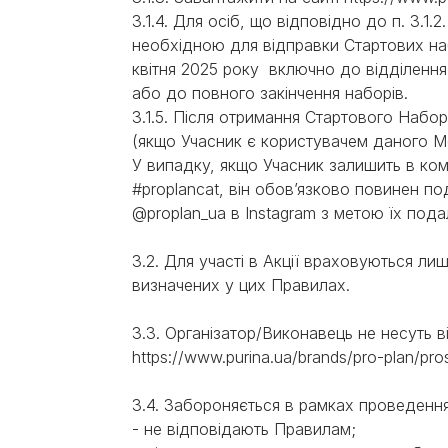
3.1.4. Для осіб, що відповідно до п. 3.1
необхідною для відправки Стартових на
квітня 2025 року включно до відділення 
або до повного закінчення наборів.
3.1.5. Після отримання Стартового Набо
(якщо Учасник є користувачем даного
У випадку, якщо Учасник залишить в ко
#proplancat, він обов’язково повинен по
@proplan_ua в Іnstagram з метою їх под
3.2. Для участі в Акції враховуються лише 
визначених у цих Правилах.
3.3. Організатор/Виконавець не несуть ві
https://www.purina.ua/brands/pro-plan/pros
3.4. Забороняється в рамках проведення 
- не відповідають Правилам;