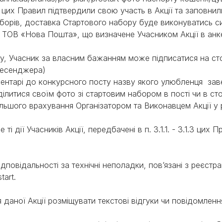
.2. цих Правил підтвердили свою участь в Акції та заповни
борів, доставка Стартового набору буде виконуватись с
ТОВ «Нова Пошта», що визначене Учасником Акції в анкеті 
ру, Учасник за власним бажанням може підписатися на сто
 Месенджера)
ментарі до конкурсного посту назву якого улюбленця зав
ділитися своїм фото зі стартовим набором в пості чи в сто
альшого врахування Організатором та Виконавцем Акції у 
ті дії Учасників Акції, передбачені в п. 3.1.1. - 3.1.3 цих 
дповідальності за технічні неполадки, пов’язані з реєстра
tart.
даної Акції розміщувати текстові відгуки чи повідомлення,