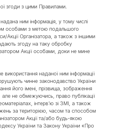
вної згоди з цими Правилами.
 надана ним інформація, у тому числі
ром особами з метою подальшого
и/Акції Організатора, а також з іншими
адають згоду на таку обробку
затором Акції особами, доки не мине
не використання наданої ним інформації
порушують чинне законодавство України
ання його імені, прізвища, зображення
., але не обмежуючись, право публікації
еоматеріалах, інтерв’ю зі ЗМІ, а також
ежень за територією, часом та способом
нізатором Акції та/або будь-якою
кодексу України та Закону України «Про