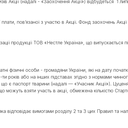
зів Акції (надалі - «Заохочення Акції») відбудеться 1 лип
ї плати, пов’язаної з участю в Акції. Фонд заохочень Акції
изації продукції ТОВ «Нестле Україна», що випускається 
датні фізичні особи - громадяни України, які на дату почат
8-ти років або на інших підставах згідно з нормами чинно
що є паспорт тварини (надалі — «Учасник Акції»). Цуцен
ї, що можуть взяти участь в акції, обмежена кількістю Ста
 яка відповідає вимогами розділу 2 та 3 цих Правил та н