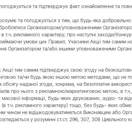
ції погоджується та підтверджує факт ознайомлення та по
ії розуміє та погоджується з тим, що будь-яка добровільно
е оброблятися Організатором/уповноваженими Організато
в т.ч. рекламного характеру, про наступні заходи/Конкурс
риймаючи умови цих Правил, Учасники Акції тим самим н
ня Організатором та/або іншими уповноваженими Органі
ник Акції тим самим підтверджує свою згоду на безкоштов
тинговою та/чи будь якою іншою метою методами, що не 
та обсягу наданої згоди, зокрема, на безоплатне використ
ріалів про нього з рекламною/маркетинговою метою, в т.ч
ах масової інформації, будь-яких друкованих, аудіо- та від
 (в т.ч. рекламного характеру) тощо, без будь- яких обм
ним чином не відшкодовуватиметься Виконавцем або Орга
глядається у розумінні ст.ст. 296, 307, 308 Цивільного 