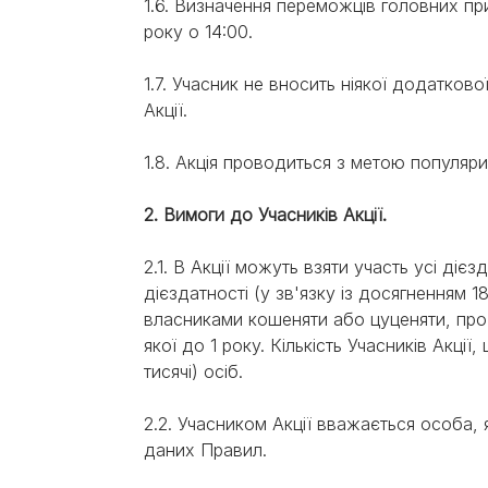
1.6. Визначення переможців головних при
року о 14:00.
1.7. Учасник не вносить ніякої додатково
Акції.
1.8. Акція проводиться з метою популяр
2. Вимоги до Учасників Акції.
2.1. В Акції можуть взяти участь усі дієз
дієздатності (у зв'язку із досягненням 1
власниками кошеняти або цуценяти, про 
якої до 1 року. Кількість Учасників Акці
тисячі) осіб.
2.2. Учасником Акції вважається особа,
даних Правил.