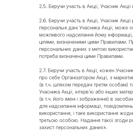
2.5. Беручи участь в Акції, Учасник Ак
2.6. Беручи участь в Акції, Учасник Акц
персональні дані Учасника Акції, мож
можливого надсилання йому інформації, 
цілями, визначеними цими Правилами. П
персональних даних з метою використан
потреба визначена цими Правилами.
2.7. Беручи участь в Акції, кожен Учас
про себе Організатором Акції, з марке
(в т.ч. шляхом передачі третім особам) 
Учасника Акції, інтерв’ю або інших мате
(в т.ч. його імені і зображення) в засоб
для надсилання інформації, повідомлень
використання, і таке використання жод
третьою особою. Надання такої згоди роз
захист персональних даних».