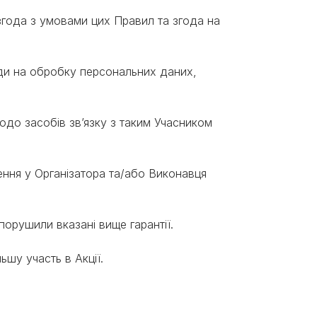
 згода з умовами цих Правил та згода на
оди на обробку персональних даних,
щодо засобів зв’язку з таким Учасником
нення у Організатора та/або Виконавця
і порушили вказані вище гарантії.
шу участь в Акції.