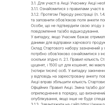
3.1. Для участі в Акції Учаснику Акції не
3.1.1. Ознайомитися з правилами участі в
3.1.2. Протягом Періоду реєстрації (п. 1.
та заповнити обов’язкові поля анкети пом
Особи, що не підтвердили свою згоду з 
повідомлення та/або відшкодування.
У випадку, якщо Учасник бажає отримати 
даними для відправки харчового продукт
Склад Стартового набору зазначений у п
потрібно обов’язково ознайомитися з інс
оскільки згідно п. 2.1. Правил кількість
цуценят, і 1500 шт для кошенят, які маю
(чотири тисячі) осіб. У випадку закінч
у відповідь на зареєстровану анкету п
Акції вправі збільшити кількість Старто
Офіційних Правил Акції. Зміна та/або до
оприлюднення в порядку, що визначений
опублікування, якщо інше не буде спец
3.1.3. Завантажити на сайті https://www.