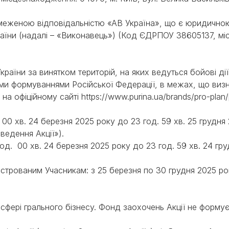
PRO PLAN® Ветеринарні
Вага кошеня по місяцях:
дієти
Всі торгові марки
скільки має важити кошеня
обмеженою відповідальністю «АВ Україна», що є юридичн
Всі торгові марки
Кашель у кота: причини та
їни (надалі – «Виконавець») (Код ЄДРПОУ 38605137, міс
лікування
Всі статті про котів
 України за винятком територій, на яких ведуться бойові д
и формуваннями Російської Федерації, в межах, що визн
на офіційному сайті https://www.purina.ua/brands/pro-plan/
д. 00 хв. 24 березня 2025 року до 23 год. 59 хв. 25 грудн
оведення Акції»).
00 год. 00 хв. 24 березня 2025 року до 23 год. 59 хв. 24 г
еєстрованим Учасникам: з 25 березня по 30 грудня 2025 р
сфері грального бізнесу. Фонд заохочень Акції не формуєт