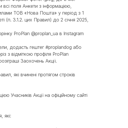
ли всі поля Анкети з інформацією,
илами ТОВ «Нова Пошта» у період з 1
(п. 3.1.2. цих Правил) до 2 січня 2025,
рінку ProPlan @proplan_ua в Іnstagram
ели, додасть гештег #proplandog або
різ з відміткою профіля ProPlan
розіграші Заохочень Акції.
Правил, які вчинені протягом строків
цією Учасників Акції на офіційному сайті
 які: