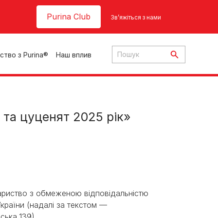
Header top
Purina Club
Зв’яжіться з нами
ство з Purina®
Наш вплив
 та цуценят 2025 рік»
ки
ння
овариство з обмеженою відповідальністю
раїни (надалі за текстом —
ська,139).