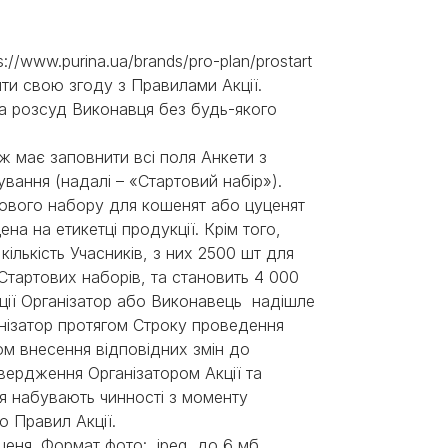
s://www.purina.ua/brands/pro-plan/prostart
дити свою згоду з Правилами Акції.
на розсуд Виконавця без будь-якого
ож має заповнити всі поля Анкети з
вання (надалі – «Стартовий набір»).
тового набору для кошенят або цуценят
а на етикетці продукції. Крім того,
кількість Учасників, з них 2500 шт для
 Стартових наборів, та становить 4 000
кції Організатор або Виконавець надішле
нізатор протягом Строку проведення
хом внесення відповідних змін до
твердження Організатором Акції та
я набувають чинності з моменту
 Правил Акції.
ценя. Формат фото: .jpeg, до 6 мб.