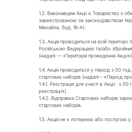
Експерти Purina®
Всі статті про собак
Наші новини
1.2. Виконавцем Акції є Товариство з 
зареєстрованою за законодавством Укра
Михайла, буд. 18-А).
1.3. Акція проводиться на всій території
Російською Федерацією та/або збройним
(надалі — «Територія проведення Акції») 
1.4. Акція проводиться у період з 00 го
стартових наборів (надалі – «Період пр
1.4.1. Реєстрація для участі в Акції: з 
реєстрації»).
1.4.2. Відправка Стартових наборів зар
стартових наборів.
1.5. Акція не є лотереєю або послугою у 