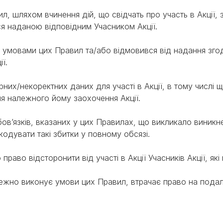
л, шляхом вчинення дій, що свідчать про участь в Акції,
я наданою відповідним Учасником Акції.
 з умовами цих Правил та/або відмовився від надання зг
ії.
рних/некоректних даних для участі в Акції, в тому числі 
ня належного йому заохочення Акції.
обов’язків, вказаних у цих Правилах, що викликало виник
шкодувати такі збитки у повному обсязі.
 право відсторонити від участі в Акції Учасників Акції, як
алежно виконує умови цих Правил, втрачає право на подаль