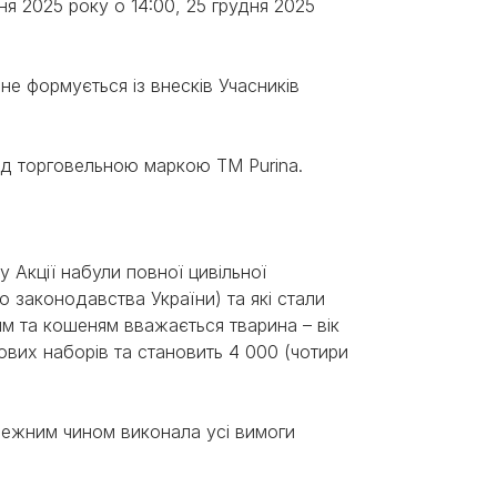
ня 2025 року о 14:00, 25 грудня 2025
 не формується із внесків Учасників
під торговельною маркою ТМ Purina.
ку Акції набули повної цивільної
го законодавства України) та які стали
ям та кошеням вважається тварина – вік
ртових наборів та становить 4 000 (чотири
алежним чином виконала усі вимоги