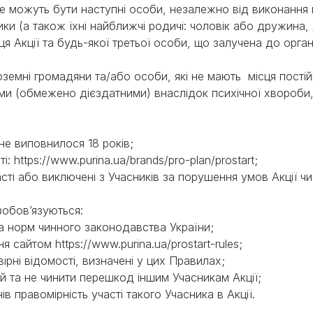
 не можуть бути наступні особи, незалежно від виконанн
ики (а також їхні найближчі родичі: чоловік або дружина, 
 Акції та будь-якої третьої особи, що залучена до органі
оземні громадяни та/або особи, які не мають місця постій
ими (обмежено дієздатними) внаслідок психічної хвороби
 не виповнилося 18 років;
і: https://www.purina.ua/brands/pro-plan/prostart;
часті або виключені з Учасників за порушення умов Акції 
ї зобов’язуються:
та норм чинного законодавства України;
 сайтом https://www.purina.ua/prostart-rules;
овірні відомості, визначені у цих Правилах;
ей та не чинити перешкод іншим Учасникам Акції;
нів правомірність участі такого Учасника в Акції.