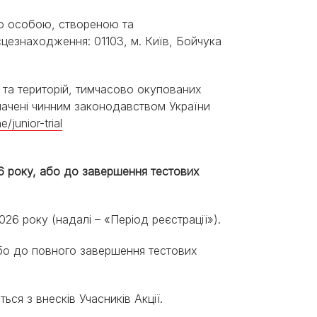
ю особою, створеною та
цезнаходження: 01103, м. Київ, Бойчука
Знайти для себе
Знайти для себе
собаку
Лишились питання? Зв'яжіться з нами
кота
ії та територій, тимчасово окупованих
ачені чинним законодавством України
/junior-trial
026 року, або до завершення тестових
 2026 року (надалі – «Період реєстрації»).
 або до повного завершення тестових
ься з внесків Учасників Акції.