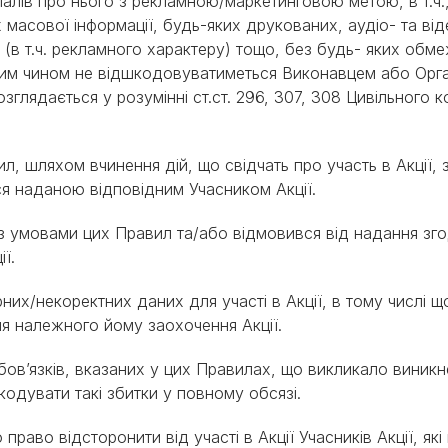
ріалів про нього з рекламною/маркетинговою метою, в т.ч
ах масової інформації, будь-яких друкованих, аудіо- та від
 (в т.ч. рекламного характеру) тощо, без будь- яких обм
ним чином не відшкодовуватиметься Виконавцем або Орга
глядається у розумінні ст.ст. 296, 307, 308 Цивільного 
л, шляхом вчинення дій, що свідчать про участь в Акції,
 наданою відповідним Учасником Акції.
я з умовами цих Правил та/або відмовився від надання з
ї.
рних/некоректних даних для участі в Акції, в тому числі 
ня належного йому заохочення Акції.
обов’язків, вказаних у цих Правилах, що викликало виник
шкодувати такі збитки у повному обсязі.
 право відсторонити від участі в Акції Учасників Акції, які