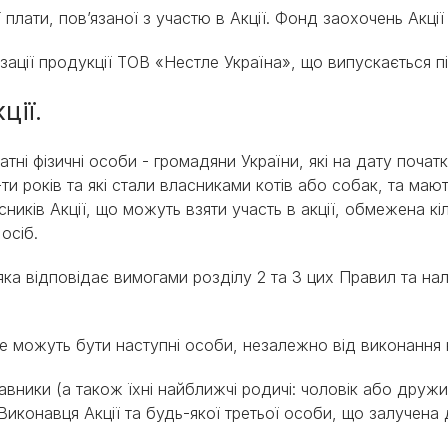
 плати, пов’язаної з участю в Акції. Фонд заохочень Акції 
изації продукції ТОВ «Нестле Україна», що випускається 
ції.
датні фізичні особи - громадяни України, які на дату почат
-ти років та які стали власниками котів або собак, та маю
асників Акції, що можуть взяти участь в акції, обмежена к
 осіб.
 яка відповідає вимогами розділу 2 та 3 цих Правил та н
 не можуть бути наступні особи, незалежно від виконанн
тавники (а також їхні найближчі родичі: чоловік або дружи
иконавця Акції та будь-якої третьої особи, що залучена д