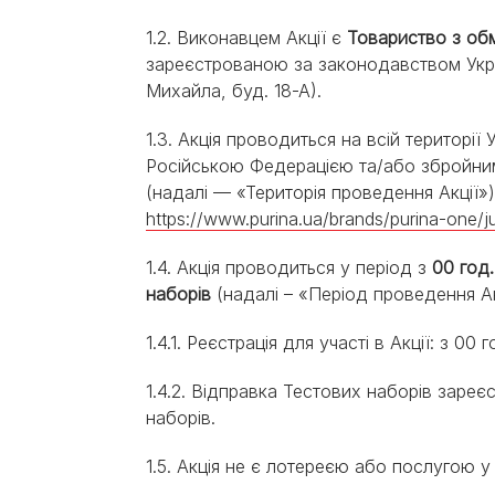
Експерти Purina®
Всі статті про собак
1.2. Виконавцем Акції є
Товариство з об
Наші новини
зареєстрованою за законодавством Укра
Михайла, буд. 18-А).
1.3. Акція проводиться на всій території
Російською Федерацією та/або збройним
(надалі — «Територія проведення Акції»)
https://www.purina.ua/brands/purina-one/jun
1.4. Акція проводиться у період з
00 год.
наборів
(надалі – «Період проведення Ак
1.4.1. Реєстрація для участі в Акції: з 0
1.4.2. Відправка Тестових наборів зареє
наборів.
1.5. Акція не є лотереєю або послугою у 