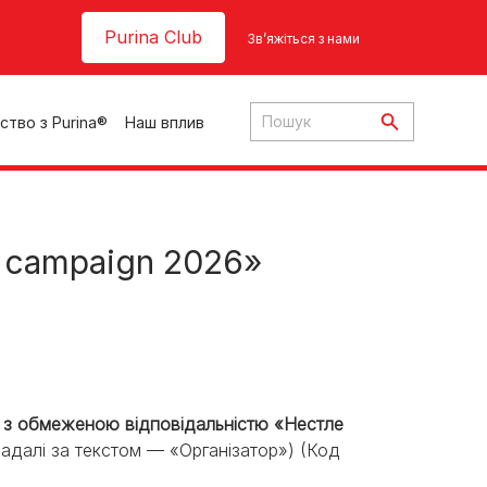
Header top
Purina Club
Зв’яжіться з нами
ство з Purina®
Наш вплив
al campaign 2026»
ки
ння
во з обмеженою відповідальністю «Нестле
далі за текстом — «Організатор») (Код