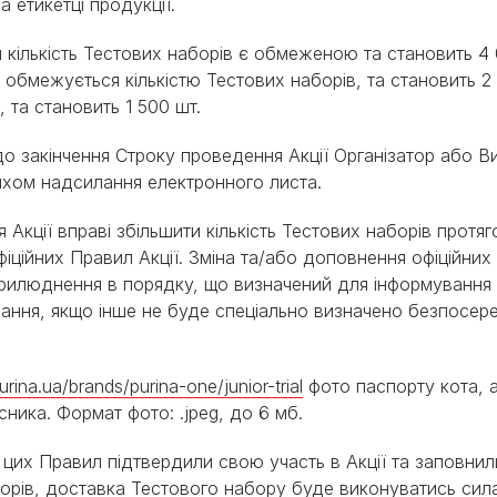
 етикетці продукції.
вил кількість Тестових наборів є обмеженою та становить 4 
 обмежується кількістю Тестових наборів, та становить 2
 та становить 1 500 шт.
до закінчення Строку проведення Акції Організатор або В
хом надсилання електронного листа.
Акції вправі збільшити кількість Тестових наборів протя
іційних Правил Акції. Зміна та/або доповнення офіційних 
прилюднення в порядку, що визначений для інформування 
вання, якщо інше не буде спеціально визначено безпосе
rina.ua/brands/purina-one/junior-trial
фото паспорту кота, а
ника. Формат фото: .jpeg, до 6 мб.
.2. цих Правил підтвердили свою участь в Акції та заповни
орів, доставка Тестового набору буде виконуватись сил