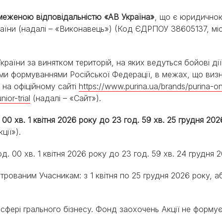
PRO PLAN® Ветеринарні
Вага кошеня по місяцях:
дієти
Всі торгові марки
скільки має важити кошеня
меженою відповідальністю «АВ Україна»
, що є юридично
Всі торгові марки
Кашель у кота: причини та
їни (надалі – «Виконавець») (Код ЄДРПОУ 38605137, міс
лікування
Всі статті про котів
 України за винятком територій, на яких ведуться бойові д
и формуваннями Російської Федерації, в межах, що визн
 на офіційному сайті
https://www.purina.ua/brands/purina-one
ior-trial
(надалі – «Сайт»).
 00 хв. 1 квітня 2026 року до 23 год. 59 хв. 25 грудня 2
ції»).
0 год. 00 хв. 1 квітня 2026 року до 23 год. 59 хв. 24 грудня
строваним Учасникам: з 1 квітня по 25 грудня 2026 року,
сфері грального бізнесу. Фонд заохочень Акції не формуєт