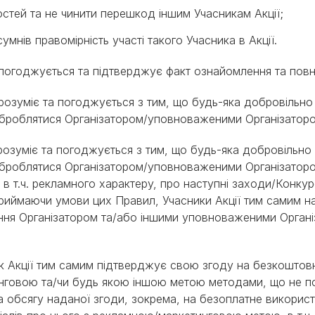
остей та не чинити перешкод іншим Учасникам Акції;
 сумнів правомірність участі такого Учасника в Акції.
ії погоджується та підтверджує факт ознайомлення та пов
ії розуміє та погоджується з тим, що будь-яка добровільно
 оброблятися Організатором/уповноваженими Організаторо
ії розуміє та погоджується з тим, що будь-яка добровільно
е оброблятися Організатором/уповноваженими Організато
в т.ч. рекламного характеру, про наступні заходи/Конкурс
риймаючи умови цих Правил, Учасники Акції тим самим н
ня Організатором та/або іншими уповноваженими Органі
ник Акції тим самим підтверджує свою згоду на безкоштов
тинговою та/чи будь якою іншою метою методами, що не 
та обсягу наданої згоди, зокрема, на безоплатне використ