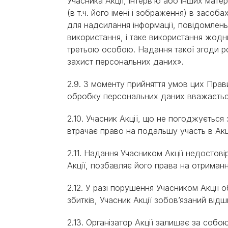
Учасника Акції, інтерв’ю або інших мате
(в т.ч. його імені і зображення) в засоб
для надсилання інформації, повідомлень
використання, і таке використання жод
третьою особою. Надання такої згоди роз
захист персональних даних».
2.9. З моменту прийняття умов цих Прави
обробку персональних даних вважається
2.10. Учасник Акції, що не погоджуєтьс
втрачає право на подальшу учаcть в Акці
2.11. Надання Учасником Акції недостові
Акції, позбавляє його права на отриман
2.12. У разі порушення Учасником Акції 
збитків, Учасник Акції зобов’язаний від
2.13. Організатор Акції залишає за собою