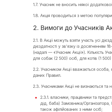
1.7. Учасник не вносить ніякої додаткової
1.8. Акція проводиться з метою популяр
2. Вимоги до Учасників Ак
2.1. В Акції можуть взяти участь усі дієз
дієздатності у зв'язку із досягненням 18
(надалі — «Учасник Акції»). Кількість Уч
для собак (2 500) осіб, для котів (1 500)
2.2. Учасником Акції вважається особа,
даних Правил.
2.3. Учасниками Акції не визнаються та
2.3.1. власники, працівники та предс
дід, баба) Замовника/Організатора, В
також афілійованих з ними осіб;