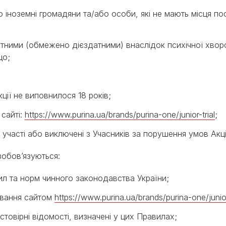
о іноземні громадяни та/або особи, які не мають місця по
датними (обмежено дієздатними) внаслідок психічної хво
що;
кції не виповнилося 18 років;
 сайті:
https://www.purina.ua/brands/purina-one/junior-trial
;
до участі або виключені з Учасників за порушення умов Ак
 зобов’язуються:
ил та норм чинного законодавства України;
ування сайтом
https://www.purina.ua/brands/purina-one/junior
остовірні відомості, визначені у цих Правилах;