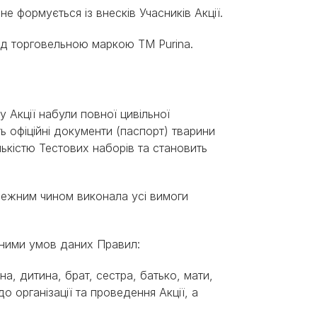
не формується із внесків Учасників Акції.
під торговельною маркою ТМ Purina.
ку Акції набули повної цивільної
ть офіційні документи (паспорт) тварини
ількістю Тестових наборів та становить
алежним чином виконала усі вимоги
я ними умов даних Правил:
на, дитина, брат, сестра, батько, мати,
о організації та проведення Акції, а