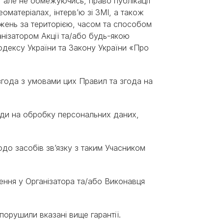
., але не обмежуючись, право публікації
еоматеріалах, інтерв’ю зі ЗМІ, а також
ежень за територією, часом та способом
нізатором Акції та/або будь-якою
кодексу України та Закону України «Про
 згода з умовами цих Правил та згода на
годи на обробку персональних даних,
щодо засобів зв’язку з таким Учасником
нення у Організатора та/або Виконавця
 порушили вказані вище гарантії.