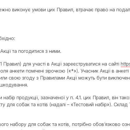
алежно виконує умови цих Правил, втрачає право на подаль
бхідно:
 Акції та погодитися з ними.
4.1 Правил) для участі в Акції зареєструватися на сайті
http
оля анкети помічені зірочкою («*»). Учасник Акції в анкет
или свою згоду з Правилами Акції можуть бути виключені 
дшкодування.
набір продукції, зазначеної у п. 4.1. цих Правил, він так
 для собак та котів (надалі – «Тестовий набір»). Склад 
ого набору для собак та котів, потрібно обов’язково озн