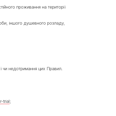
стійного проживання на території
роби, іншого душевного розладу,
ції чи недотримання цих Правил.
-trial
;