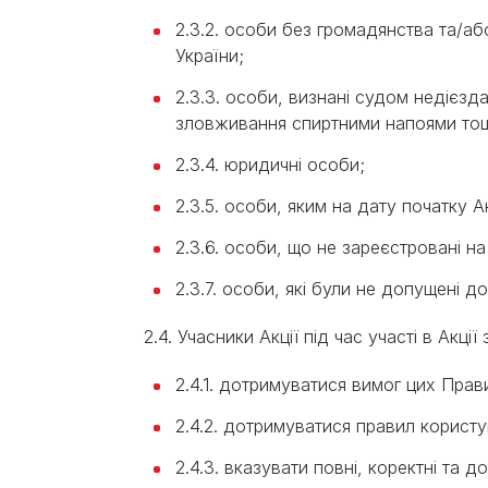
2.3.2. особи без громадянства та/аб
України;
2.3.3. особи, визнані судом недієз
зловживання спиртними напоями то
2.3.4. юридичні особи;
2.3.5. особи, яким на дату початку А
2.3.6. особи, що не зареєстровані на
2.3.7. особи, які були не допущені 
2.4. Учасники Акції під час участі в Акції
2.4.1. дотримуватися вимог цих Прав
2.4.2. дотримуватися правил корист
2.4.3. вказувати повні, коректні та д