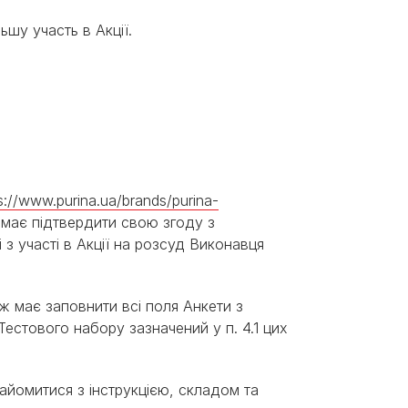
шу участь в Акції.
s://www.purina.ua/brands/purina-
і має підтвердити свою згоду з
з участі в Акції на розсуд Виконавця
ож має заповнити всі поля Анкети з
Тестового набору зазначений у п. 4.1 цих
айомитися з інструкцією, складом та