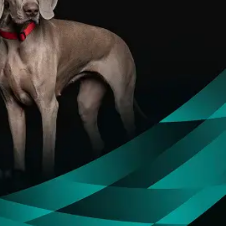
Знайти для себе
Знайти для себе
собаку
Лишились питання? Зв'яжіться з нами
кота