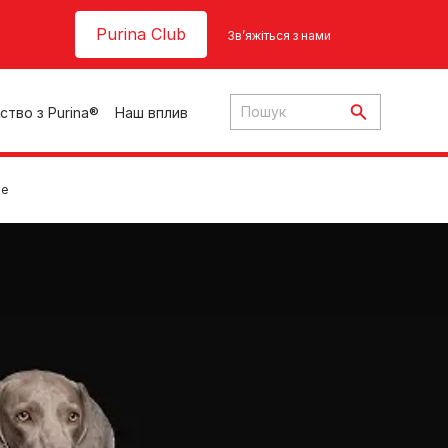
Header top
Purina Club
Зв’яжіться з нами
ство з Purina®
Наш вплив
ge
ки
ння