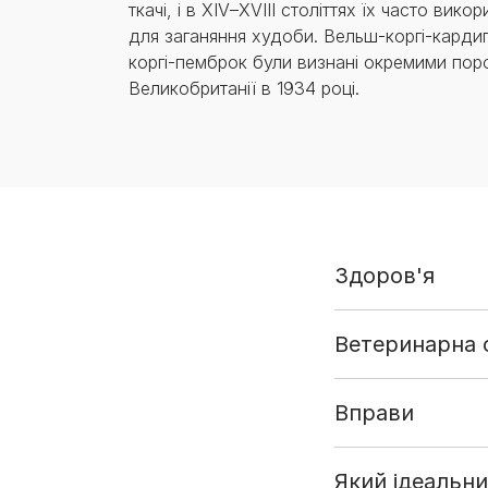
ткачі, і в XIV–XVIII століттях їх часто вик
для заганяння худоби. Вельш-коргі-карди
коргі-пемброк були визнані окремими пор
Великобританії в 1934 році.
Здоров'я
Ветеринарна 
Вправи
Який ідеальн