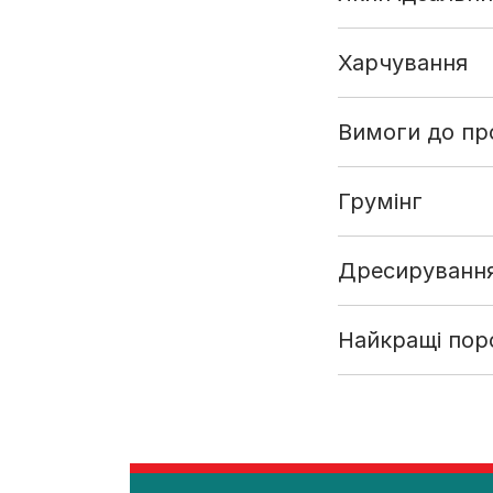
Харчування
Вимоги до пр
Грумінг
Дресируванн
Найкращі поро