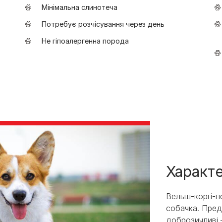
Мінімальна слинотеча
Потребує розчісування через день
Не гіпоалергенна порода
Характ
Вельш-коргі-п
собачка. Пред
доброзичливі 