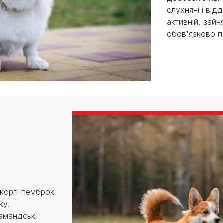
слухняні і від
активній, зайня
обов'язково п
коргі-пемброк
ку.
амандські