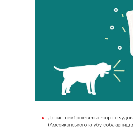
Донині пемброк-вельш-коргі є чудов
(Американського клубу собаківництв