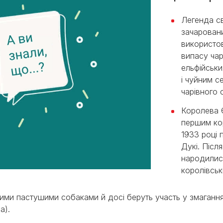
Легенда св
зачаровани
використов
випасу чар
ельфійськи
і чуйним с
чарівного с
Королева Є
першим кор
1933 році 
Дукі. Післ
народилися
королівськ
ими пастушими собаками й досі беруть участь у змаганн
а).