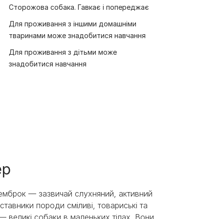
Сторожова собака. Гавкає і попереджає
Для проживання з іншими домашніми
тваринами може знадобитися навчання
Для проживання з дітьми може
знадобитися навчання
ер
емброк — зазвичай слухняний, активний
ставники породи сміливі, товариські та
— великі собаки в маленьких тілах. Вони