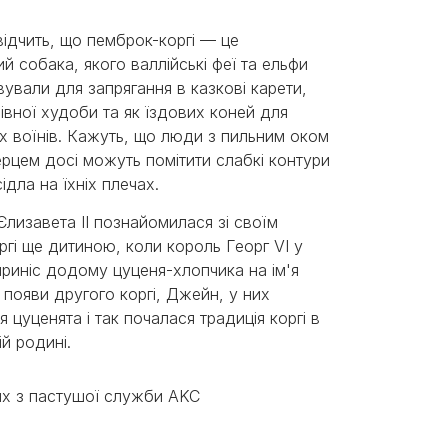
ідчить, що пемброк-коргі — це
й собака, якого валлійські феї та ельфи
ували для запрягання в казкові карети,
івної худоби та як їздових коней для
х воїнів. Кажуть, що люди з пильним оком
ерцем досі можуть помітити слабкі контури
ідла на їхніх плечах.
лизавета II познайомилася зі своїм
гі ще дитиною, коли король Георг VI у
приніс додому цуценя-хлопчика на ім'я
я появи другого коргі, Джейн, у них
 цуценята і так почалася традиція коргі в
ій родині.
ях з пастушої служби AKC