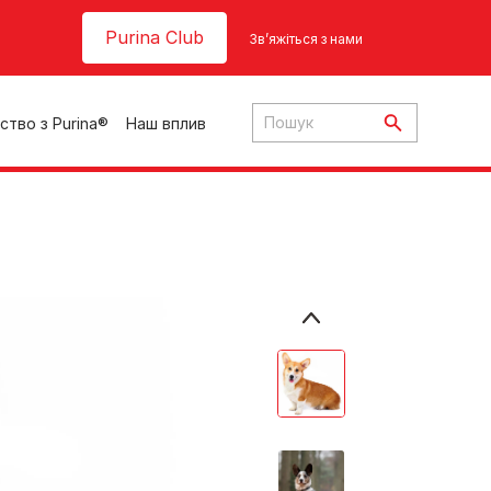
Header top
Purina Club
Зв’яжіться з нами
ство з Purina®
Наш вплив
ки
ння