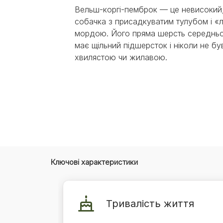
Експерти Purina®
Всі статті про собак
Вельш-коргі-пемброк — це невисокий,
Наші новини
собачка з присадкуватим тулубом і «
мордою. Його пряма шерсть середнь
має щільний підшерсток і ніколи не бу
хвилястою чи жилавою.
Ключові характеристики
Тривалість життя