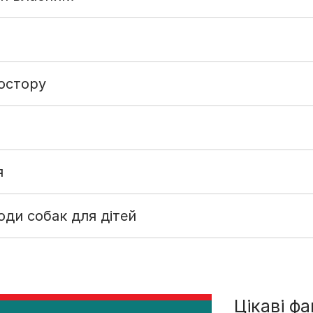
остору
я
ди собак для дітей
Цікаві ф