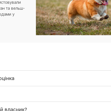
ористовували
ган та вельш-
одами у
оцінка
ий власник?