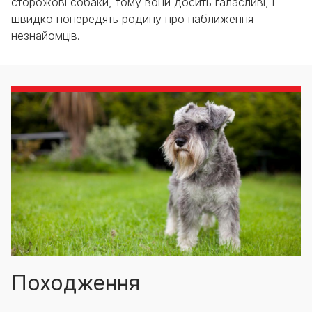
сторожові собаки, тому вони досить галасливі, і
швидко попередять родину про наближення
незнайомців.
Походження