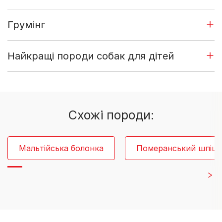
Грумінг
Найкращі породи собак для дітей
Cхожі породи:
Мальтійська болонка
Померанський шпіц