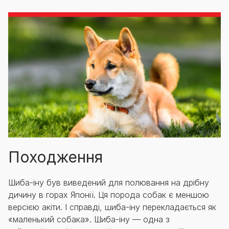
Походження
Шиба-іну був виведений для полювання на дрібну
дичину в горах Японії. Ця порода собак є меншою
версією акіти. І справді, шиба-іну перекладається як
«маленький собака». Шиба-іну — одна з