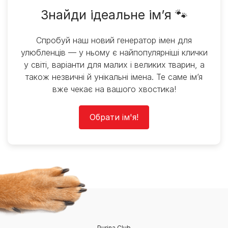
Знайди ідеальне ім’я 🐾
Спробуй наш новий генератор імен для
улюбленців — у ньому є найпопулярніші клички
у світі, варіанти для малих і великих тварин, а
також незвичні й унікальні імена. Те саме ім’я
вже чекає на вашого хвостика!
Обрати ім'я!
Purina Club