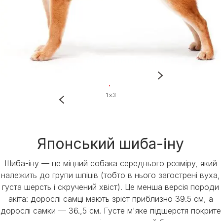
1 з 3
Японський шиба-іну
Шиба-іну — це міцний собака середнього розміру, який
належить до групи шпіців (тобто в нього загострені вуха,
густа шерсть і скручений хвіст). Це менша версія породи
акіта: дорослі самці мають зріст приблизно 39.5 см, а
дорослі самки — 36.,5 см. Густе м'яке підшерстя покрите