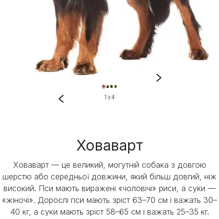
1 з 4
Ховаварт
Ховаварт — це великий, могутній собака з довгою
шерстю або середньої довжини, який більш довгий, ніж
високий. Пси мають виражені «чоловічі» риси, а суки —
«жіночі». Дорослі пси мають зріст 63–70 см і важать 30–
40 кг, а суки мають зріст 58–65 см і важать 25–35 кг.