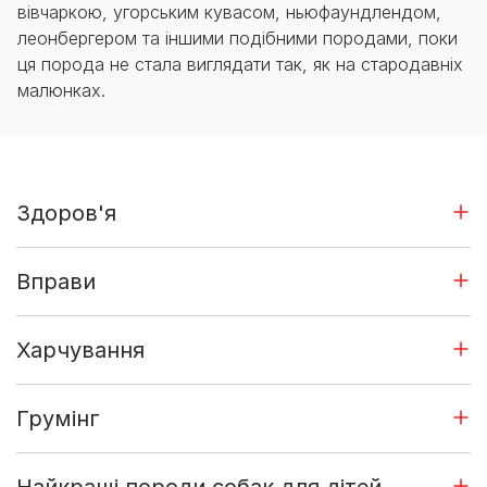
вівчаркою, угорським кувасом, ньюфаундлендом,
леонбергером та іншими подібними породами, поки
ця порода не стала виглядати так, як на стародавніх
малюнках.
Здоров'я
Вправи
Харчування
Грумінг
Найкращі породи собак для дітей