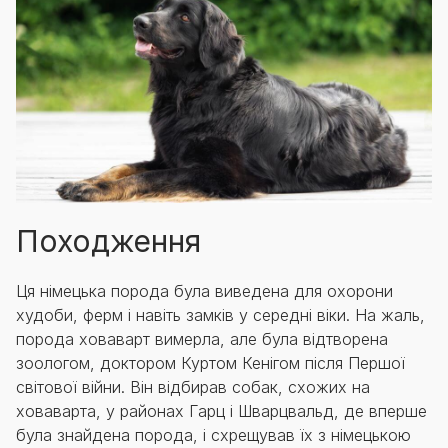
Походження
Ця німецька порода була виведена для охорони
худоби, ферм і навіть замків у середні віки. На жаль,
порода ховаварт вимерла, але була відтворена
зоологом, доктором Куртом Кенігом після Першої
світової війни. Він відбирав собак, схожих на
ховаварта, у районах Гарц і Шварцвальд, де вперше
була знайдена порода, і схрещував їх з німецькою