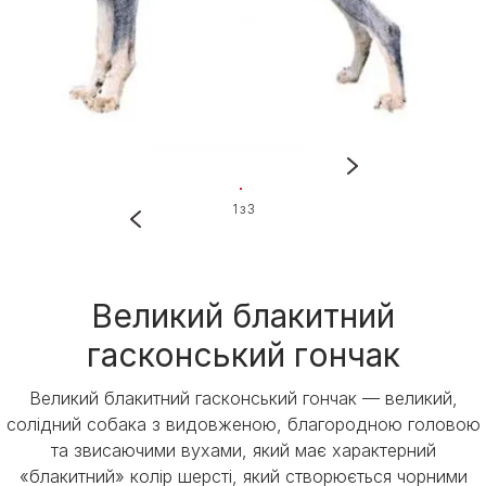
1 з 3
Великий блакитний
гасконський гончак
Великий блакитний гасконський гончак — великий,
солідний собака з видовженою, благородною головою
та звисаючими вухами, який має характерний
«блакитний» колір шерсті, який створюється чорними