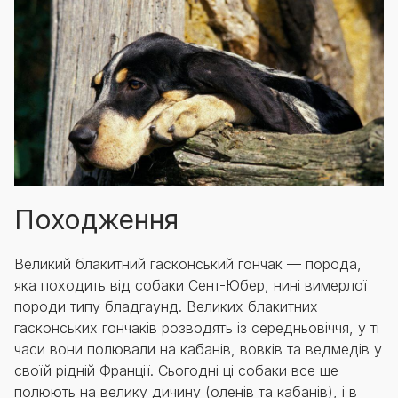
Походження
Великий блакитний гасконський гончак — порода,
яка походить від собаки Сент-Юбер, нині вимерлої
породи типу бладгаунд. Великих блакитних
гасконських гончаків розводять із середньовіччя, у ті
часи вони полювали на кабанів, вовків та ведмедів у
своїй рідній Франції. Сьогодні ці собаки все ще
полюють на велику дичину (оленів та кабанів), і в