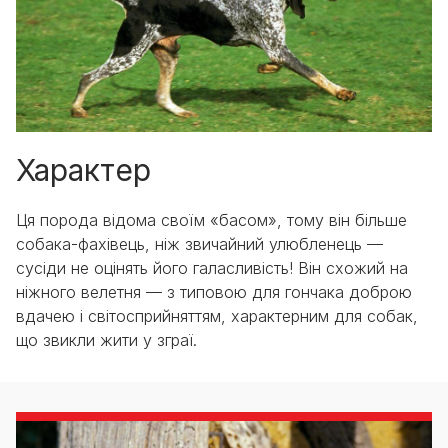
Характер
Ця порода відома своїм «басом», тому він більше
собака-фахівець, ніж звичайний улюбленець —
сусіди не оцінять його галасливість! Він схожий на
ніжного велетня — з типовою для гончака доброю
вдачею і світосприйняттям, характерним для собак,
що звикли жити у зграї.