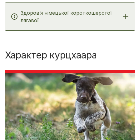
Здоров’я німецької короткошерстої
лягавої
Характер курцхаара