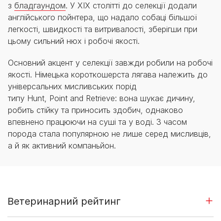
з
бладгаундом
.
У
XIX
столітті
до
селекції
додали
англійського
пойнтера
,
що
надало
собаці
більшої
легкості
,
швидкості
та
витривалості
,
зберігши
при
цьому
сильний
нюх
і
робочі
якості
.
Основний акцент у селекції завжди робили на робочі
якості. Німецька короткошерста лягава належить до
універсальних мисливських порід
типу Hunt, Point and Retrieve: вона шукає дичину,
робить стійку та приносить здобич, однаково
впевнено працюючи на суші та у воді. З часом
порода стала популярною не лише серед мисливців,
а й як активний компаньйон.
Ветеринарний рейтинг