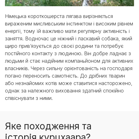
Німецька короткошерста лягава вирізняється
вираженим мисливським інстинктом і високим рівнем
енергії, тому їй важливо мати регулярну активність і
заняття. Водночас це ніжний і ласкавий собака, який
щиро прив’язується до своєї родини та потребує
постійного контакту з людиною. Він добре ладнає з
людьми й стає надійним компаньйоном для активних
власників. Через сильну орієнтованість на господаря
погано переносить самотність. До дрібних тварин
або незнайомих котів може ставитися насторожено,
однак за належного виховання здатний спокійно
співіснувати з ними.
Яке походження та
історія курцхаара?