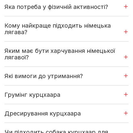
Яка потреба у фізичній активності?
Кому найкраще підходить німецька
лягава?
Яким має бути харчування німецької
лягавої?
Які вимоги до утримання?
Грумінг курцхаара
Дресирування курцхаара
Чи підходить собака курцхаар для