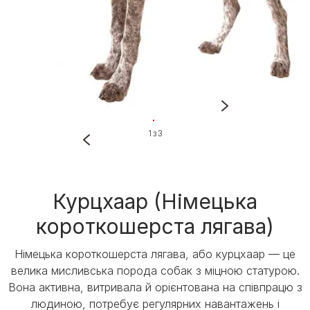
1 з 3
Курцхаар (Німецька
короткошерста лягава)
Німецька короткошерста лягава, або курцхаар — це
велика мисливська порода собак з міцною статурою.
Вона активна, витривала й орієнтована на співпрацю з
людиною, потребує регулярних навантажень і