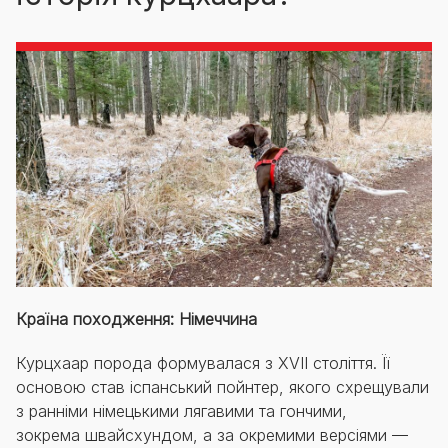
Країна походження: Німеччина
Курцхаар порода формувалася з XVII століття. Її
основою став іспанський пойнтер, якого схрещували
з ранніми німецькими лягавими та гончими,
зокрема швайсхундом, а за окремими версіями —