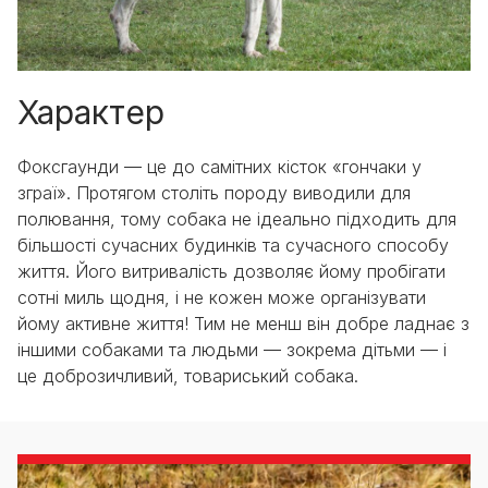
Характер
Фоксгаунди — це до самітних кісток «гончаки у
зграї». Протягом століть породу виводили для
полювання, тому собака не ідеально підходить для
більшості сучасних будинків та сучасного способу
життя. Його витривалість дозволяє йому пробігати
сотні миль щодня, і не кожен може організувати
йому активне життя! Тим не менш він добре ладнає з
іншими собаками та людьми — зокрема дітьми — і
це доброзичливий, товариський собака.