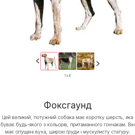
1 з 4
Фоксгаунд
Цей великий, потужний собака має коротку шерсть, яка
буває будь-якого з кольорів, притаманного гончакам. Він
має опущені вуха, широкі груди і мускулисту статуру.