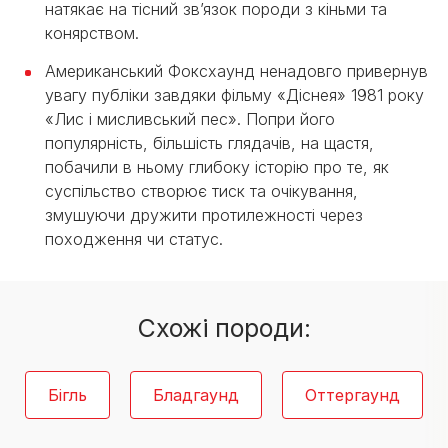
натякає на тісний зв’язок породи з кіньми та
конярством.
Американський Фоксхаунд ненадовго привернув
увагу публіки завдяки фільму «Діснея» 1981 року
«Лис і мисливський пес». Попри його
популярність, більшість глядачів, на щастя,
побачили в ньому глибоку історію про те, як
суспільство створює тиск та очікування,
змушуючи дружити протилежності через
походження чи статус.
Cхожі породи:
Бігль
Бладгаунд
Оттергаунд